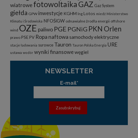
fotowoltaika
GAZ
wiatrowe
Gaz System
giełda
inwestycje
KGHM
Lotos
GPW
lng
miedź
Ministerstwo
NFOŚiGW
odnawialne żrodła energii
offshore
Klimatu i Środowiska
OZE
PKN Orlen
PGE
PGNiG
paliwo
wind
Ropa naftowa
samochody elektryczne
PSE
PV
prawo
Tauron
URE
surowce
stacje ładowania
Tauron Polska Energia
wyniki finansowe
węgiel
ustawa
wodór
NEWSLETTER
E-mail*