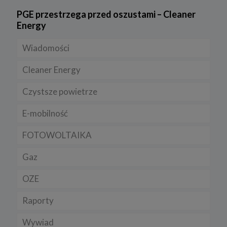
PGE przestrzega przed oszustami – Cleaner
Energy
Wiadomości
Cleaner Energy
Firmy
Czystsze powietrze
Prawo
Dla domu
E-mobilność
Rynek/Gospodarka
Dla firmy
FOTOWOLTAIKA
Dla samorządu
E-ładowarki
Gaz
Samochody elektryczne EV
OZE
Auta hybrydowe m-HEV i HEV
Rynek gazu
Raporty
Samochody typu plug in hybrid BEV
CNG
Licznik OZE
Wywiad
LNG
Biogazownie