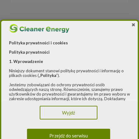
Elektrownie wodne
Rynek OZE
Jakość powietrza
Lądowa energetyka wiatrowa
-- Airly Widget Begin -->
Polityka prywatności i cookies
Systemy magazynowania energii
Polityka prywatności
1. Wprowadzenie
Niniejszy dokument stanowi politykę prywatności i informację o
plikach cookies („
Polityka
”).
Jesteśmy zobowiązani do ochrony prywatności osób
odwiedzających naszą stronę. Równocześnie, szanujemy prawo
użytkowników do prywatności i gwarantujemy im prawo wyboru w
zakresie udostępniania informacji, które ich dotyczą. Dokładamy
starań, aby przetwarzanie odbywało się zgodnie z obowiązującymi
przepisami, w szczególności rozporządzeniem Parlamentu
Wyjdź
Europejskiego i Rady (UE) 2016/979 z dnia 27 kwietnia 2016 r. w
sprawie ochrony osób fizycznych w związku z przetwarzaniem
danych osobowych i w sprawie swobodnego przepływu takich
danych oraz uchylenia dyrektywy 95/46/WE (ogólne
rozporządzenie o ochronie danych) („
RODO
”) oraz ustawą z dnia
Przejdź do serwisu
10 maja 2018 roku o ochronie danych osobowych („
UODO
”).