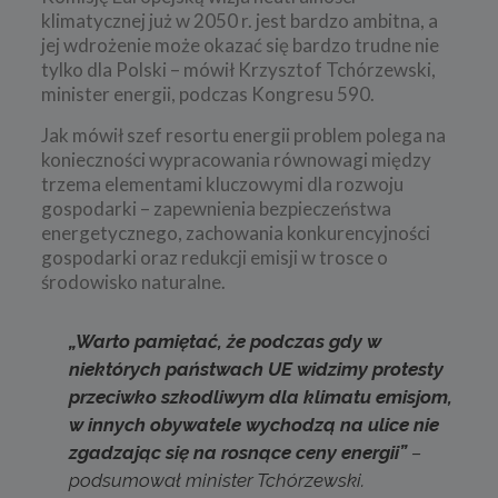
klimatycznej już w 2050 r. jest bardzo ambitna, a
jej wdrożenie może okazać się bardzo trudne nie
tylko dla Polski – mówił Krzysztof Tchórzewski,
minister energii, podczas Kongresu 590.
Jak mówił szef resortu energii problem polega na
konieczności wypracowania równowagi między
trzema elementami kluczowymi dla rozwoju
gospodarki – zapewnienia bezpieczeństwa
energetycznego, zachowania konkurencyjności
gospodarki oraz redukcji emisji w trosce o
środowisko naturalne.
„
Warto pamiętać, że podczas gdy w
niektórych państwach UE widzimy protesty
przeciwko szkodliwym dla klimatu emisjom,
w innych obywatele wychodzą na ulice nie
zgadzając się na rosnące ceny energii”
–
podsumował minister Tchórzewski.