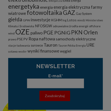
Enea
Energa
emisja CO2
energetyka
energia elektryczna
farmy
energia
fotowoltaika
GAZ
wiatrowe
Gaz System
giełda
inwestycje
KGHM
Lotos
GPW
lng
miedź
Ministerstwo
NFOŚiGW
odnawialne żrodła energii
offshore
Klimatu i Środowiska
OZE
PKN Orlen
PGE
PGNiG
paliwo
wind
Ropa naftowa
samochody elektryczne
PSE
PV
prawo
Tauron
URE
surowce
stacje ładowania
Tauron Polska Energia
wyniki finansowe
węgiel
ustawa
wodór
NEWSLETTER
E-mail*