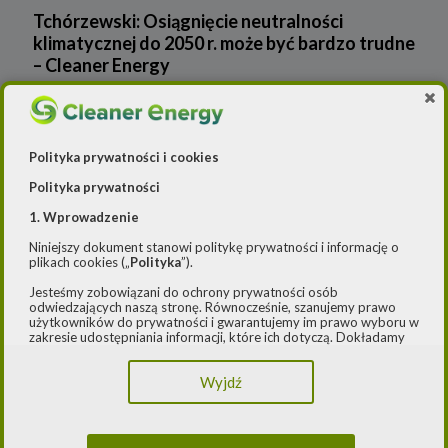
Tchórzewski: Osiągnięcie neutralności
klimatycznej do 2050 r. może być bardzo trudne
– Cleaner Energy
Wiadomości
Cleaner Energy
Firmy
Polityka prywatności i cookies
Polityka prywatności
Czystsze powietrze
Prawo
Dla domu
1. Wprowadzenie
E-mobilność
Rynek/Gospodarka
Dla firmy
Niniejszy dokument stanowi politykę prywatności i informację o
plikach cookies („
Polityka
”).
FOTOWOLTAIKA
Dla samorządu
E-ładowarki
Jesteśmy zobowiązani do ochrony prywatności osób
odwiedzających naszą stronę. Równocześnie, szanujemy prawo
użytkowników do prywatności i gwarantujemy im prawo wyboru w
Gaz
Samochody elektryczne EV
zakresie udostępniania informacji, które ich dotyczą. Dokładamy
starań, aby przetwarzanie odbywało się zgodnie z obowiązującymi
OZE
Auta hybrydowe m-HEV i HEV
Rynek gazu
przepisami, w szczególności rozporządzeniem Parlamentu
Wyjdź
Europejskiego i Rady (UE) 2016/979 z dnia 27 kwietnia 2016 r. w
sprawie ochrony osób fizycznych w związku z przetwarzaniem
Raporty
Samochody typu plug in hybrid BEV
CNG
Licznik OZE
danych osobowych i w sprawie swobodnego przepływu takich
danych oraz uchylenia dyrektywy 95/46/WE (ogólne
rozporządzenie o ochronie danych) („
RODO
”) oraz ustawą z dnia