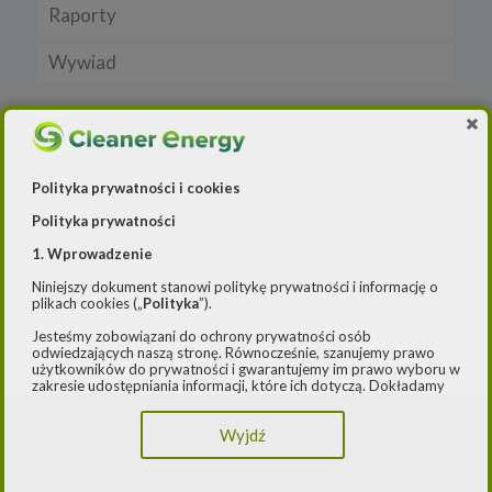
Raporty
Samochody typu plug in hybrid BEV
CNG
Licznik OZE
Wywiad
LNG
Biogazownie
Elektrownie wodne
Rynek OZE
Jakość powietrza
Polityka prywatności i cookies
Lądowa energetyka wiatrowa
-- Airly Widget Begin -->
Polityka prywatności
Systemy magazynowania energii
1. Wprowadzenie
Niniejszy dokument stanowi politykę prywatności i informację o
plikach cookies („
Polityka
”).
Jesteśmy zobowiązani do ochrony prywatności osób
odwiedzających naszą stronę. Równocześnie, szanujemy prawo
użytkowników do prywatności i gwarantujemy im prawo wyboru w
zakresie udostępniania informacji, które ich dotyczą. Dokładamy
starań, aby przetwarzanie odbywało się zgodnie z obowiązującymi
przepisami, w szczególności rozporządzeniem Parlamentu
Wyjdź
Europejskiego i Rady (UE) 2016/979 z dnia 27 kwietnia 2016 r. w
sprawie ochrony osób fizycznych w związku z przetwarzaniem
danych osobowych i w sprawie swobodnego przepływu takich
danych oraz uchylenia dyrektywy 95/46/WE (ogólne