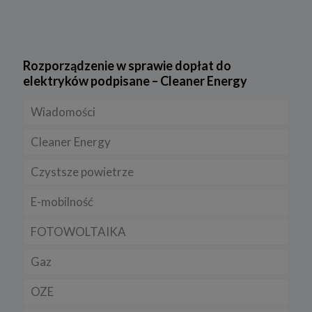
Rozporządzenie w sprawie dopłat do
elektryków podpisane – Cleaner Energy
Wiadomości
Cleaner Energy
Firmy
Czystsze powietrze
Prawo
Dla domu
E-mobilność
Rynek/Gospodarka
Dla firmy
FOTOWOLTAIKA
Dla samorządu
E-ładowarki
Gaz
Samochody elektryczne EV
OZE
Auta hybrydowe m-HEV i HEV
Rynek gazu