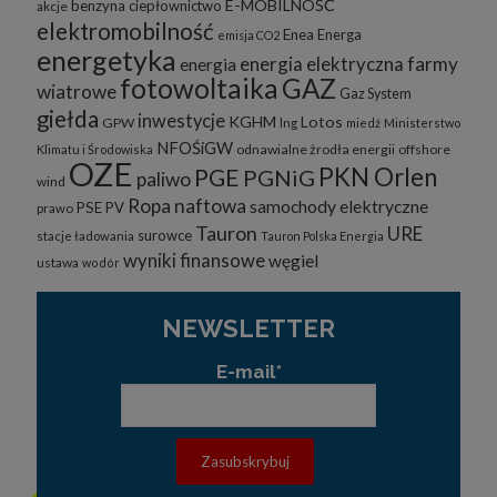
E-MOBILNOŚĆ
benzyna
ciepłownictwo
akcje
elektromobilność
Enea
Energa
emisja CO2
energetyka
energia elektryczna
farmy
energia
fotowoltaika
GAZ
wiatrowe
Gaz System
giełda
inwestycje
KGHM
Lotos
GPW
lng
miedź
Ministerstwo
NFOŚiGW
odnawialne żrodła energii
offshore
Klimatu i Środowiska
OZE
PKN Orlen
PGE
PGNiG
paliwo
wind
Ropa naftowa
samochody elektryczne
PSE
PV
prawo
Tauron
URE
surowce
stacje ładowania
Tauron Polska Energia
wyniki finansowe
węgiel
ustawa
wodór
NEWSLETTER
E-mail*