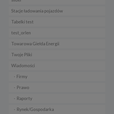
zamieszczenie w serwisie jej nowej wersji.
Regulamin serwisu
Stacje ładowania pojazdów
Tabelki test
test_orlen
Towarowa Giełda Energii
Twoje Pliki
Wiadomości
Firmy
Prawo
Raporty
Rynek/Gospodarka