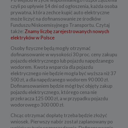
czyli po upływie 14 dni od ogłoszenia, każda osoba
prywatna, która zechce kupić auto elektryczne
może liczyć na dofinansowanie ze środków
Funduszu Niskoemisyjnego Transportu. Czytaj
także:
Znamy liczbę zarejestrowanych nowych
elektryków w Polsce
Osoby fizyczne będą mogły otrzymać
dofinansowanie w wysokości 30 proc. ceny zakupu
pojazdu elektrycznego lub pojazdu napędzanego
wodorem. Kwota wsparcia dla pojazdu
elektrycznego nie będzie mogła być wyższa niż 37
500 zł, a dla napędzanego wodorem 90 000 zł.
Dofinansowaniem będzie mógł być objęty zakup
pojazdu elektrycznego, którego cena nie
przekracza 125 000 zł, a w przypadku pojazdu
wodorowego 300 000 zł.
Chcąc otrzymać dopłatę trzeba będzie złożyć
wniosek. Pierwszy nabór został zaplanowany po
wejściu w życie rozporządzenia. Dofinansowanie