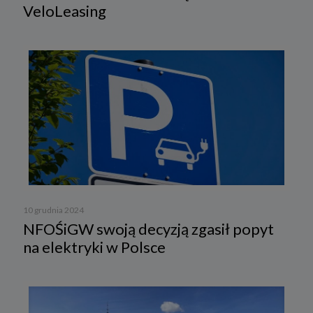
VeloLeasing
10 grudnia 2024
NFOŚiGW swoją decyzją zgasił popyt
na elektryki w Polsce