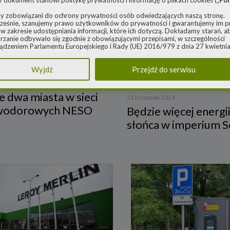
y dokument stanowi politykę prywatności i informację o plikach cookies („
Pol
y zobowiązani do ochrony prywatności osób odwiedzających naszą stronę.
eśnie, szanujemy prawo użytkowników do prywatności i gwarantujemy im 
w zakresie udostępniania informacji, które ich dotyczą. Dokładamy starań, a
rzanie odbywało się zgodnie z obowiązującymi przepisami, w szczególności
ądzeniem Parlamentu Europejskiego i Rady (UE) 2016/979 z dnia 27 kwietnia
Źródło:
ie ochrony osób fizycznych w związku z przetwarzaniem danych osobowych 
http://www.cyfrowypolsat
 swobodnego przepływu takich danych oraz uchylenia dyrektywy 95/46/WE 
Wyjdź
Przejdź do serwisu
ądzenie o ochronie danych) („
RODO
”) oraz ustawą z dnia 10 maja 2018 roku
prasowe/
e danych osobowych („
UODO
”).
a 2024
nistrator danych osobowych
e dwa miasta w sieci
21 listopada 2024
i wodorowych NESO
za Polityka dotyczy przetwarzania danych osobowych, których administratore
Będzie więcej energii
 Energy spółka z ograniczoną odpowiedzialnością sp. k. z siedzibą w Warszaw
słońca w imperium S
rowieckiej 6A lok. 6, 03-932 Warszawa, wpisana do rejestru przedsiębiorców
go Rejestru Sądowego, prowadzonego przez Sąd Rejonowy dla m. st. Warsz
ie, XIII Wydział Gospodarczy Krajowego Rejestru Sądowego za numerem K
0248, REGON 382497533, NIP 1132992861 („
Spółka
”).
 jako administrator danych osobowych, decyduje o celach i sposobach przet
 osobowych użytkowników.
ach ochrony swoich danych osobowych możesz skontaktować się z nami:
adresem e-mail:
rodo@cleanerenergy.pl
nie na adres siedziby Spółki.