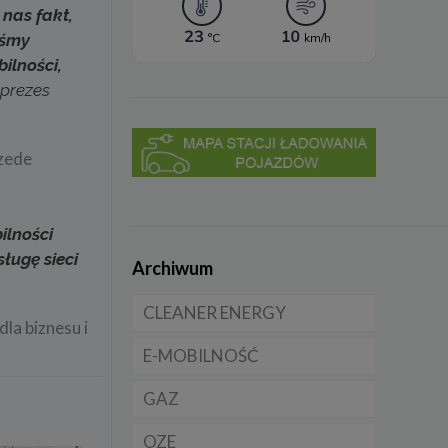
nas fakt,
iśmy
ilności,
 prezes
rzede
ilności
ługę sieci
Archiwum
CLEANER ENERGY
la biznesu i
E-MOBILNOŚĆ
Dla domu
GAZ
Dla firmy
Samochody elektryczne
EV
OZE
Dla samorządu
CNG