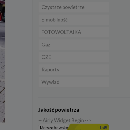
Czystsze powietrze
Prawo
Dla domu
E-mobilność
Rynek/Gospodarka
Dla firmy
FOTOWOLTAIKA
Dla samorządu
E-ładowarki
Gaz
Samochody elektryczne
EV
OZE
Rynek gazu
Auta hybrydowe m-HEV i
Raporty
CNG
Licznik OZE
HEV
Wywiad
LNG
Biogazownie
Samochody typu plug in
hybrid BEV
Elektrownie wodne
Rynek OZE
Jakość powietrza
Lądowa energetyka
-- Airly Widget Begin -->
wiatrowa