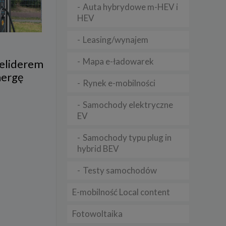
Auta hybrydowe m-HEV i
HEV
lądania
Leasing/wynajem
lizą
Mapa e-ładowarek
celiderem
b
nergę
Rynek e-mobilności
Samochody elektryczne
EV
struje
Samochody typu plug in
adużyć
rawnie
hybrid BEV
izacją
Testy samochodów
.
E-mobilność Local content
zie
Fotowoltaika