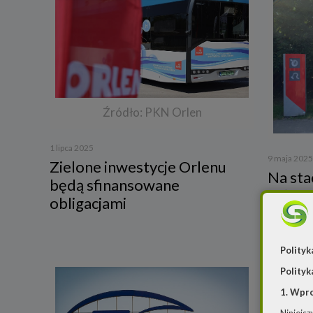
Źródło: PKN Orlen
1 lipca 2025
9 maja 2025
Zielone inwestycje Orlenu
Na sta
będą sfinansowane
naładu
obligacjami
35 pro
Polityk
Polityk
1. Wpr