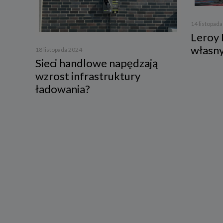
3. Zak
14 listopad
Spółka 
Leroy 
stron i
aktywno
własn
18 listopada 2024
Sieci handlowe napędzają
Spółka 
korzysta
wzrost infrastruktury
4. Cel 
ładowania?
Twoje d
a) reali
swoje ko
b) dopa
oraz po
uzasadni
c) ewen
naszego
5. Wym
Podanie 
niepoda