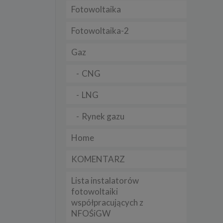
Fotowoltaika
t
sobowych
Fotowoltaika-2
Gaz
Twoich
ba że
prawnie
CNG
 lub
y
LNG
Twoich
rawa –
Rynek gazu
Home
KOMENTARZ
i te
Lista instalatorów
ch
fotowoltaiki
współpracujących z
tingu
ne do
NFOŚiGW
sług