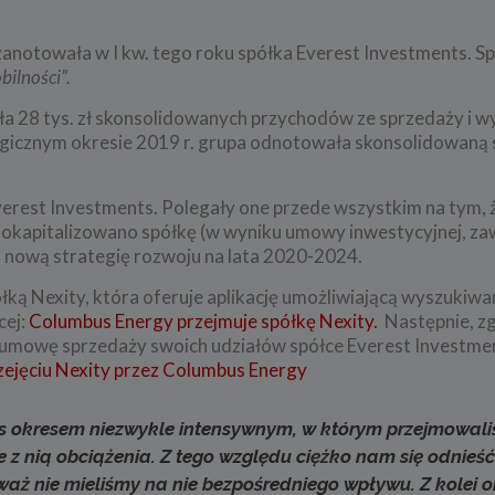
zanotowała w I kw. tego roku spółka Everest Investments. S
bilności”.
ęła 28 tys. zł skonsolidowanych przychodów ze sprzedaży i 
ogicznym okresie 2019 r. grupa odnotowała skonsolidowaną 
verest Investments. Polegały one przede wszystkim na tym, 
dokapitalizowano spółkę (w wyniku umowy inwestycyjnej, za
o nową strategię rozwoju na lata 2020-2024.
ką Nexity, która oferuje aplikację umożliwiającą wyszukiwan
cej:
Columbus Energy przejmuje spółkę Nexity.
Następnie, zg
 umowę sprzedaży swoich udziałów spółce Everest Investmen
zejęciu Nexity przez Columbus Energy
nas okresem niezwykle intensywnym, w którym przejmowal
e z nią obciążenia. Z tego względu ciężko nam się odnieś
waż nie mieliśmy na nie bezpośredniego wpływu. Z kolei o