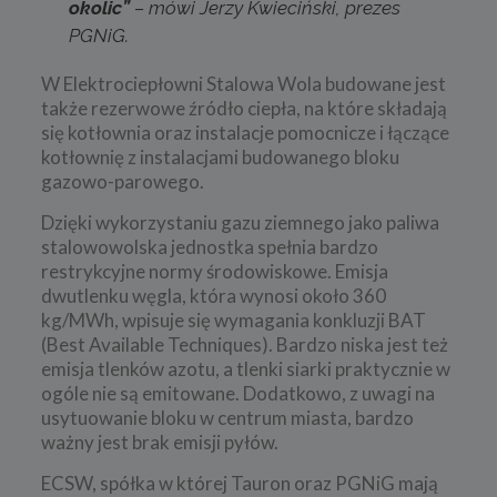
okolic”
–
mówi
Jerzy Kwieciński, prezes
PGNiG.
W Elektrociepłowni Stalowa Wola budowane jest
także rezerwowe źródło ciepła, na które składają
się kotłownia oraz instalacje pomocnicze i łączące
kotłownię z instalacjami budowanego bloku
gazowo-parowego.
Dzięki wykorzystaniu gazu ziemnego jako paliwa
stalowowolska jednostka spełnia bardzo
restrykcyjne normy środowiskowe. Emisja
dwutlenku węgla, która wynosi około 360
kg/MWh, wpisuje się wymagania konkluzji BAT
(Best Available Techniques). Bardzo niska jest też
emisja tlenków azotu, a tlenki siarki praktycznie w
ogóle nie są emitowane. Dodatkowo, z uwagi na
usytuowanie bloku w centrum miasta, bardzo
ważny jest brak emisji pyłów.
ECSW, spółka w której Tauron oraz PGNiG mają