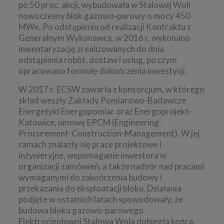
po 50 proc. akcji, wybudowała w Stalowej Woli
nowoczesny blok gazowo-parowy o mocy 450
MWe. Po odstąpieniu od realizacji Kontraktu z
Generalnym Wykonawcą, w 2016 r. wykonano
inwentaryzację zrealizowanych do dnia
odstąpienia robót, dostaw i usług, po czym
opracowano formułę dokończenia inwestycji.
W 2017 r. ECSW zawarła z konsorcjum, w którego
skład weszły Zakłady Pomiarowo-Badawcze
Energetyki Energopomiar oraz Energoprojekt-
Katowice, umowę EPCM (Engineering-
Procurement-Construction-Management). W jej
ramach znalazły się prace projektowe i
inżynieryjne, wspomaganie inwestora w
organizacji zamówień, a także nadzór nad pracami
wymaganymi do zakończenia budowy i
przekazania do eksploatacji bloku. Działania
podjęte w ostatnich latach spowodowały, że
budowa bloku gazowo-parowego
Elektrociepłowni Stalowa Wola dobiegła końca.