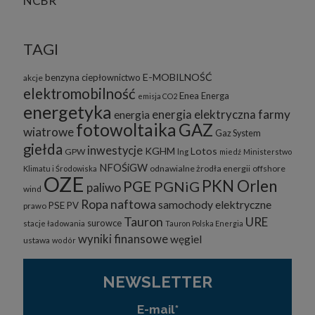
NCBR
TAGI
E-MOBILNOŚĆ
benzyna
ciepłownictwo
akcje
elektromobilność
Enea
Energa
emisja CO2
energetyka
energia elektryczna
farmy
energia
fotowoltaika
GAZ
wiatrowe
Gaz System
giełda
inwestycje
KGHM
Lotos
GPW
lng
miedź
Ministerstwo
NFOŚiGW
odnawialne żrodła energii
offshore
Klimatu i Środowiska
OZE
PKN Orlen
PGE
PGNiG
paliwo
wind
Ropa naftowa
samochody elektryczne
PSE
PV
prawo
Tauron
URE
surowce
stacje ładowania
Tauron Polska Energia
wyniki finansowe
węgiel
ustawa
wodór
NEWSLETTER
E-mail*