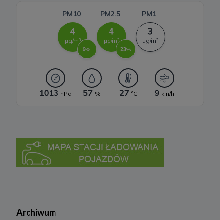
a) realizacji usługi w oparciu o regulamin korzystania z serwisu, jeśli
użytkownik zarejestruje swoje konto lub skorzysta z usługi
newslettera (podstawa z art. 6 ust. 1 lit. b RODO),
b) dopasowania treści serwisu do zainteresowań użytkownika, a
także wykrywania nadużyć oraz pomiarów statystycznych i
udoskonalenia usług, będącego realizacją naszego prawnie
uzasadnionego interesu (podstawa z art. 6 ust. 1 lit. f RODO),
c) ewentualnego ustalenia, dochodzenia lub obrony przed
roszczeniami będącego realizacją naszego prawnie uzasadnionego
w tym interesu (podstawa z art. 6 ust. 1 lit. f RODO).
5. Wymóg podania danych
Podanie danych w celu realizacji usług jest niezbędne do
świadczenia tych usług. W razie niepodania tych danych usługa nie
będzie mogła być świadczona.
Przetwarzanie danych w pozostałych celach tj. dopasowanie treści
serwisu do zainteresowań, pomiarów statystycznych i
udoskonalenia usług w ramach serwisu jest niezbędne w celu
zapewnienia wysokiej jakości usług. Niezebranie Twoich danych
osobowych w tych celach może uniemożliwić poprawne
świadczenie usług.
6. Prawo do sprzeciwu
Archiwum
W każdej chwili przysługuje Ci prawo do wniesienia sprzeciwu