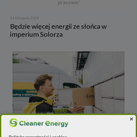
prasowe/
21 listopada 2024
Będzie więcej energii ze słońca w
imperium Solorza
Polityka prywatności i cookies