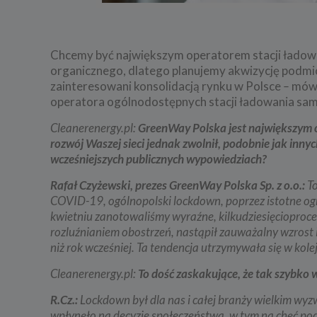
Chcemy być największym operatorem stacji ładowan
organicznego, dlatego planujemy akwizycję podmio
zainteresowani konsolidacją rynku w Polsce
–
mówi
operatora ogólnodostępnych stacji ładowania samo
Cleanerenergy.pl:
GreenWay Polska jest największym
rozwój Waszej sieci jednak zwolnił, podobnie jak
innyc
wcześniejszych publicznych wypowiedziach?
Rafał Czyżewski, prezes GreenWay Polska Sp. z o.o.:
T
COVID-19, ogólnopolski lockdown, poprzez istotne ogr
kwietniu zanotowaliśmy wyraźne, kilkudziesięcioproce
rozluźnianiem obostrzeń, nastąpił zauważalny wzrost i
niż rok wcześniej. Ta tendencja utrzymywała się w kolej
Cleanerenergy.pl:
To dość zaskakujące, że tak szybko 
R.Cz.:
Lockdown był dla nas i całej branży wielkim wyz
wpłynęło na decyzje społeczeństwa, w tym na chęć 