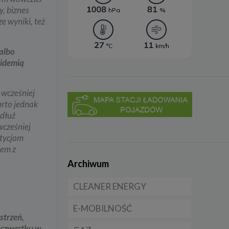
, biznes
e wyniki, też
 albo
pidemią
 wcześniej
arto jednak
zdłuż
cześniej
stycjom
dem z
Archiwum
CLEANER ENERGY
E-MOBILNOŚĆ
Dla domu
strzeń,
d czwartku w