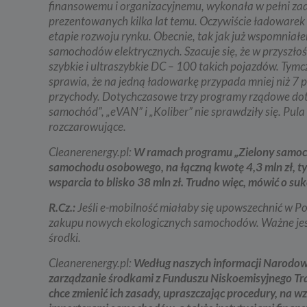
finansowemu i organizacyjnemu, wykonała w pełni zad
prezentowanych kilka lat temu. Oczywiście ładowarek z 
3. Zak
etapie rozwoju rynku. Obecnie, tak jak już wspomniał
Spółka 
samochodów elektrycznych. Szacuje się, że w przysz
stron i
aktywno
szybkie i ultraszybkie DC – 100 takich pojazdów. Tymcz
sprawia, że na jedną ładowarkę przypada mniej niż 7 
Spółka 
korzysta
przychody. Dotychczasowe trzy programy rządowe dot
samochód”, „eVAN” i „Koliber” nie sprawdziły się. Pu
4. Cel 
rozczarowujące.
Twoje d
Cleanerenergy.pl:
W ramach programu „Zielony samoc
a) reali
samochodu osobowego, na łączną kwotę 4,3 mln zł, tym
swoje ko
wsparcia to blisko 38 mln zł. Trudno więc, mówić o su
b) dopa
oraz po
R.Cz.:
Jeśli e-mobilność miałaby się upowszechnić w Po
uzasadni
zakupu nowych ekologicznych samochodów. Ważne jest 
c) ewen
środki.
naszego
5. Wym
Cleanerenergy.pl:
Według naszych informacji Narodow
zarządzanie środkami z Funduszu Niskoemisyjnego Tran
Podanie 
niepoda
chce zmienić ich zasady, upraszczając procedury, na w