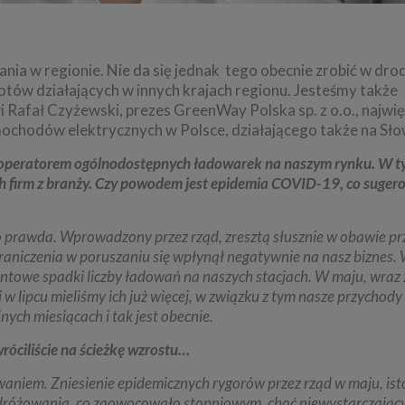
ia w regionie. Nie da się jednak tego obecnie zrobić w dro
tów działających w innych krajach regionu. Jesteśmy także
 Rafał Czyżewski, prezes GreenWay Polska sp. z o.o., najwi
chodów elektrycznych w Polsce, działającego także na Słow
 operatorem ogólnodostępnych ładowarek na naszym rynku. W t
h firm z branży. Czy powodem jest epidemia COVID-19, co suge
o prawda. Wprowadzony przez rząd,
zresztą słusznie w obawie p
aniczenia w poruszaniu się wpłynął negatywnie na nasz biznes. 
ntowe spadki liczby ładowań na naszych stacjach. W maju, wraz 
 w lipcu mieliśmy ich już więcej, w związku z tym nasze przychody
nych miesiącach i tak jest obecnie.
wróciliście na ścieżkę wzrostu…
waniem. Zniesienie epidemicznych rygorów przez rząd w maju, ist
podróżowania, co zaowocowało stopniowym, choć niewystarczają