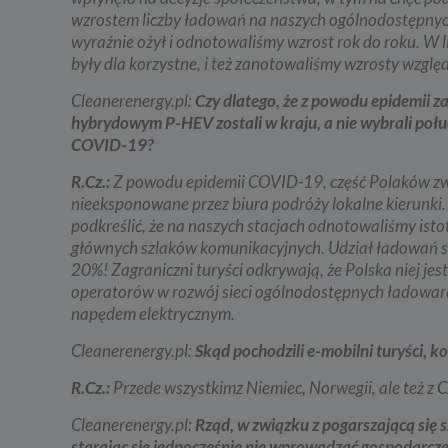
wzrostem liczby ładowań na naszych ogólnodostępnych 
wyraźnie ożył i odnotowaliśmy wzrost rok do roku. W li
były dla korzystne, i też zanotowaliśmy wzrosty wzgl
Cleanerenergy.pl:
Czy dlatego, że z powodu epidemii 
hybrydowym P-HEV zostali w kraju, a nie wybrali połu
COVID-19?
R.Cz.:
Z powodu epidemii COVID-19, część Polaków zwe
nieeksponowane przez biura podróży lokalne kierunki
podkreślić, że na naszych stacjach odnotowaliśmy ist
głównych szlaków komunikacyjnych. Udział ładowań 
20%! Zagraniczni turyści odkrywają, że Polska niej jes
operatorów w rozwój sieci ogólnodostępnych ładowar
napędem elektrycznym.
Cleanerenergy.pl:
Skąd pochodzili e-mobilni turyści, 
R.Cz.:
Przede wszystkimz Niemiec, Norwegii, ale też z C
Cleanerenergy.pl:
Rząd, w związku z pogarszającą się 
starając się jednocześnie nie wprowadzać gospodarcze