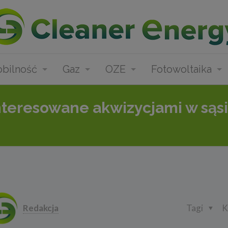
bilność
Gaz
OZE
Fotowoltaika
nteresowane akwizycjami w sąsi
Redakcja
Tagi
K