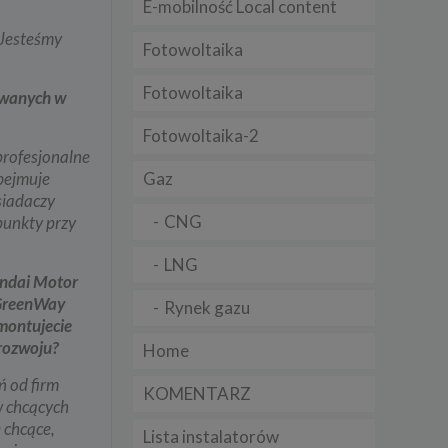
E-mobilność Local content
t
sobowych
 Jesteśmy
Fotowoltaika
Fotowoltaika
owanych w
Twoich
ba że
Fotowoltaika-2
prawnie
profesjonalne
 lub
y
Gaz
obejmuje
siadaczy
Twoich
CNG
punkty przy
rawa –
LNG
undai Motor
d GreenWay
Rynek gazu
montujecie
i te
 rozwoju?
Home
ch
ń od firm
KOMENTARZ
w chcących
tingu
ne do
 chcące,
Lista instalatorów
sług