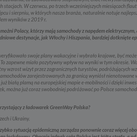
stacjach. W czerwcu, po trzech wcześniejszych miesiącach flauty
pcu i sierpniu, w których nasza branża, naturalnie notuje najlepsz
ędem wyników z 2019 r.
zamożni Polacy, którzy mają samochody z napędem elektrycznym,
dniowe destynacje, jak Włochy i Hiszpania, bardziej dotknięte e
ryfikowało swoje plany wakacyjne i wybrało krajowe, być może
. To zapewne miało pozytywny wpływ na wyniki w tym okresie. W
otny wzrost wizyt przez zagranicznych turystów, podróżujących w
samochodów zarejestrowanych za granicą wyniósł nienotowane w
t już białą plamą na europejskiej mapie e-mobilności i dzięki inwe
ek, można już coraz swobodniej podróżować po Polsce samocho
korzystający z ładowarek GreenWay Polska?
zech i Ukrainy.
szybko sytuacją epidemiczną zarządza ponownie coraz więcej obo
go lockdownu. Obecnie jednak cała Polska jest żółtą strefą, a o