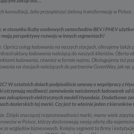
sującymi zakup aut…
rzanie danych w pozostałych celach tj. dopasowanie treści serwisu do
esowań, pomiarów statystycznych i udoskonalenia usług w ramach serwisu jes
ne w celu zapewnienia wysokiej jakości usług. Niezebranie Twoich danych o
h konsultacji, żeby przyspieszyć zieloną transformację w Polsce.
celach może uniemożliwić poprawne świadczenie usług.
o do sprzeciwu
ry, w stosunku liczby osobowych samochodów BEV i PHEV użytk
j chwili przysługuje Ci prawo do wniesienia sprzeciwu wobec przetwarzania 
ia mają perspektywy rozwoju w innych segmentach?
opisanych powyżej. Przestaniemy przetwarzać Twoje dane w tych celach, chy
y w stanie wykazać, że w stosunku do Twoich danych istnieją dla nas ważne 
e. Oprócz usług ładowania na naszych stacjach, oferujemy także 
ione podstawy, które są nadrzędne wobec Twoich interesów, praw i wolności
ane będą nam niezbędne do ewentualnego ustalenia, dochodzenia lub obron
 infrastrukturą ładowania należącą do naszych klientów. Oferta 
ń.
 punktami ładowania, również w formie najmu. Obsługujemy też po
j chwili przysługuje Ci prawo do wniesienia sprzeciwu wobec przetwarzania 
owania na stacjach należących do partnerów GreenWay, jak np. 
w celu prowadzenia marketingu bezpośredniego. Jeżeli skorzystasz z tego p
taniemy przetwarzania danych w tym celu.
es przechowywania danych
i B2C? W ostatnich dniach podpisaliście umowę o współpracy z Hy
 marki otrzymają możliwość zamówienia naściennych ładowarek o
dane osobowe:
owo zakupionych elektrycznych modeli Hyundaia. Dodatkowo za
będne do świadczenia usług, będą przechowywane przez okres, w którym usług
ach dealerskich tej marki.
Czy jest to właśnie jeden z kierunków
adczone, oraz po zakończeniu ich świadczenia, jednak wyłącznie jeżeli jest
ne lub wymagane w świetle obowiązującego prawa np. przetwarzanie w cela
ycznych, rozliczeniowych lub w celu dochodzenia roszczeń,
że. Dzięki znaczącej rozpoznawalności marki, mamy wiele zapyta
iurowców w Polsce, którzy dostosowują swoją ofertę dla najemcó
będne do dostosowania treści serwisu do zainteresowań, prowadzenia marke
łasnych, pomiarów statystycznych i udoskonalenia usług, będę przechowywa
e ze względów biznesowych. Kolejny segment to firmy i instytucje
 wyrażenia sprzeciwu lub do czasu zakończenia korzystania przez Ciebie z u