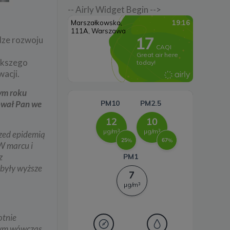
Lądowa energetyka
-- Airly Widget Begin -->
wiatrowa
dze rozwoju
Systemy magazynowania
energii
ększego
acji.
ym roku
rował Pan we
rzed epidemią
W marcu i
z
 były wyższe
otnie
cym wówczas