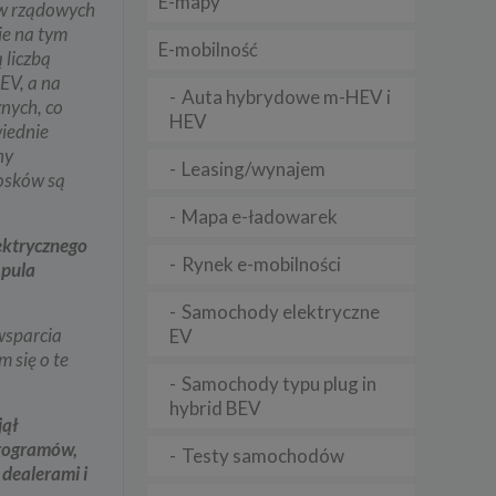
E-mapy
ów rządowych
ie na tym
E-mobilność
 liczbą
lądania
EV, a na
lizą
Auta hybrydowe m-HEV i
znych, co
HEV
wiednie
b
ny
Leasing/wynajem
iosków są
Mapa e-ładowarek
ektrycznego
struje
Rynek e-mobilności
 pula
adużyć
Samochody elektryczne
rawnie
wsparcia
EV
 się o te
izacją
Samochody typu plug in
.
hybrid BEV
jął
programów,
zie
Testy samochodów
 dealerami i