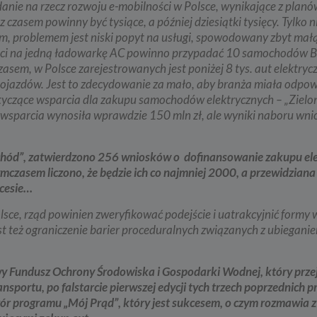
anie na rzecz rozwoju e-mobilności w Polsce, wynikające z plan
czasem powinny być tysiące, a później dziesiątki tysięcy. Tylko n
res przetwarzanych danych
em, problemem jest niski popyt na usługi, spowodowany zbyt małą
przetwarza dane, które użytkownicy podają lub udostępniają w historii przeg
łości na jedną ładowarkę AC powinno przypadać 10 samochodów B
 aplikacji w ramach korzystania z naszych usług (wraz ze zautomatyzowaną ana
ści użytkownika na stronie).
asem, w Polsce zarejestrowanych jest poniżej 8 tys. aut elektryc
pojazdów. Jest to zdecydowanie za mało, aby branża miała odpo
przetwarza również dane, które użytkownik podaje w celu założenia konta lu
nia z usługi newslettera, tj. imię, nazwisko, adres e-mail.
yczące wsparcia dla zakupu samochodów elektrycznych – „Zielo
la wsparcia wynosiła wprawdzie 150 mln zł, ale wyniki naboru wn
i podstawa przetwarzania danych
ane będą przetwarzane do celu:
hód”, zatwierdzono 256 wniosków o dofinansowanie zakupu el
zacji usługi w oparciu o regulamin korzystania z serwisu, jeśli użytkownik zareje
czasem liczono, że będzie ich co najmniej 2000, a przewidziana
nto lub skorzysta z usługi newslettera (podstawa z art. 6 ust. 1 lit. b RODO),
kcesie…
sowania treści serwisu do zainteresowań użytkownika, a także wykrywania n
miarów statystycznych i udoskonalenia usług, będącego realizacją naszego p
lsce, rząd powinien zweryfikować podejście i uatrakcyjnić formy 
onego interesu (podstawa z art. 6 ust. 1 lit. f RODO),
też ograniczenie barier proceduralnych związanych z ubieganiem
tualnego ustalenia, dochodzenia lub obrony przed roszczeniami będącego real
 prawnie uzasadnionego w tym interesu (podstawa z art. 6 ust. 1 lit. f RODO)
óg podania danych
y Fundusz Ochrony Środowiska i Gospodarki Wodnej, który prze
sportu, po falstarcie pierwszej edycji tych trzech poprzednich 
danych w celu realizacji usług jest niezbędne do świadczenia tych usług. W ra
nia tych danych usługa nie będzie mogła być świadczona.
zór programu „Mój Prąd”, który jest sukcesem, o czym rozmawia z