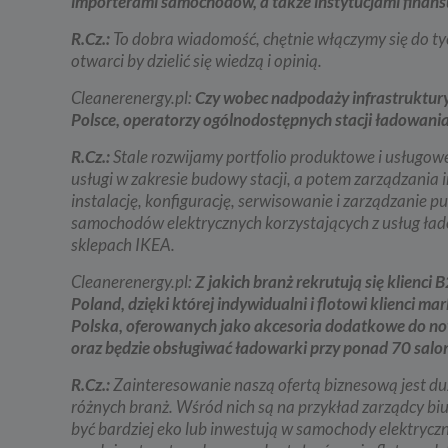
importerami samochodów, a także instytucjami finan
Przetwa
zainter
niezbęd
R.Cz.:
To dobra wiadomość, chętnie włączymy się do tyc
w tych 
otwarci by dzielić się wiedzą i opinią.
6. Praw
Cleanerenergy.pl:
Czy wobec nadpodaży infrastruktu
W każde
Polsce, operatorzy ogólnodostępnych stacji ładowan
danych 
będziem
R.Cz.:
Stale rozwijamy portfolio produktowe i usługow
uzasadn
Twoje d
usługi w zakresie budowy stacji, a potem zarządzania
roszcze
instalację, konfigurację, serwisowanie i zarządzanie
W każde
samochodów elektrycznych korzystających z usług ład
danych 
sklepach IKEA.
zaprzes
7. Okr
Cleanerenergy.pl:
Z jakich branż rekrutują się klienc
Poland, dzięki której indywidualni i flotowi klienci
Twoje 
Polska, oferowanych jako akcesoria dodatkowe do n
a) niez
oraz będzie obsługiwać ładowarki przy ponad 70 salon
będą świ
dozwolo
statyst
R.Cz.:
Zainteresowanie naszą ofertą biznesową jest du
różnych branż. Wśród nich są na przykład zarządcy b
b) niez
usług w
być bardziej eko lub inwestują w samochody elektryczn
momentu