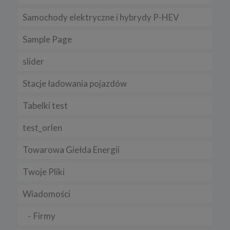
technologii może wpłynąć na sposób funkcjonowania naszego
serwisu.
Samochody elektryczne i hybrydy P-HEV
Niniejsza Polityka może być co pewien czas aktualizowana poprzez
zamieszczenie w serwisie jej nowej wersji.
Sample Page
Regulamin serwisu
slider
Stacje ładowania pojazdów
Tabelki test
test_orlen
Towarowa Giełda Energii
Twoje Pliki
Wiadomości
Firmy