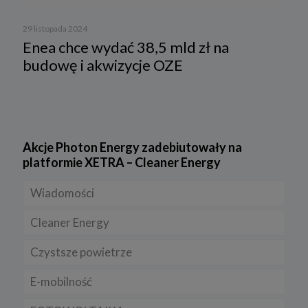
29 listopada 2024
Enea chce wydać 38,5 mld zł na
budowę i akwizycje OZE
Akcje Photon Energy zadebiutowały na
platformie XETRA – Cleaner Energy
Wiadomości
Cleaner Energy
Firmy
Czystsze powietrze
Prawo
Dla domu
E-mobilność
Rynek/Gospodarka
Dla firmy