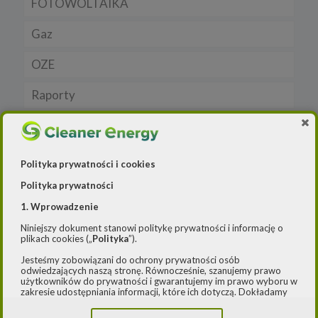
FOTOWOLTAIKA
Dla samorządu
E-ładowarki
Gaz
Samochody elektryczne EV
OZE
Auta hybrydowe m-HEV i HEV
Rynek gazu
Raporty
Samochody typu plug in hybrid BEV
CNG
Licznik OZE
Wywiad
LNG
Biogazownie
Elektrownie wodne
Polityka prywatności i cookies
Rynek OZE
Polityka prywatności
Jakość powietrza
1. Wprowadzenie
Lądowa energetyka wiatrowa
-- Airly Widget Begin -->
Niniejszy dokument stanowi politykę prywatności i informację o
plikach cookies („
Polityka
”).
Systemy magazynowania energii
Jesteśmy zobowiązani do ochrony prywatności osób
odwiedzających naszą stronę. Równocześnie, szanujemy prawo
użytkowników do prywatności i gwarantujemy im prawo wyboru w
zakresie udostępniania informacji, które ich dotyczą. Dokładamy
starań, aby przetwarzanie odbywało się zgodnie z obowiązującymi
przepisami, w szczególności rozporządzeniem Parlamentu