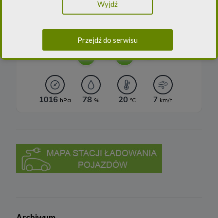
Wyjdź
Europejskiego i Rady (UE) 2016/979 z dnia 27 kwietnia 2016 r. w
sprawie ochrony osób fizycznych w związku z przetwarzaniem
danych osobowych i w sprawie swobodnego przepływu takich
danych oraz uchylenia dyrektywy 95/46/WE (ogólne
rozporządzenie o ochronie danych) („
RODO
”) oraz ustawą z dnia
Przejdź do serwisu
10 maja 2018 roku o ochronie danych osobowych („
UODO
”).
2.
Administrator danych osobowych
Niniejsza Polityka dotyczy przetwarzania danych osobowych,
których administratorem jest Cleaner Energy spółka z ograniczoną
odpowiedzialnością sp. k. z siedzibą w Warszawie, przy ul.
Dąbrowieckiej 6A lok. 6, 03-932 Warszawa, wpisana do rejestru
przedsiębiorców Krajowego Rejestru Sądowego, prowadzonego
przez Sąd Rejonowy dla m. st. Warszawy w Warszawie, XIII
Wydział Gospodarczy Krajowego Rejestru Sądowego za numerem
KRS 0000770248, REGON 382497533, NIP 1132992861
(„
Spółka
”).
Spółka, jako administrator danych osobowych, decyduje o celach i
sposobach przetwarzania danych osobowych użytkowników.
W sprawach ochrony swoich danych osobowych możesz
skontaktować się z nami:
a) pod adresem e-mail:
rodo@cleanerenergy.pl
b) pisemnie na adres siedziby Spółki.
Archiwum