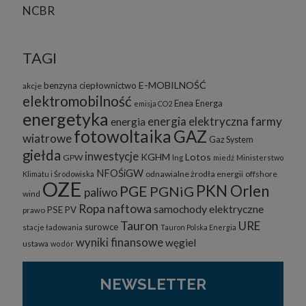
NCBR
TAGI
E-MOBILNOŚĆ
benzyna
ciepłownictwo
akcje
elektromobilność
Enea
Energa
emisja CO2
energetyka
energia elektryczna
farmy
energia
fotowoltaika
GAZ
wiatrowe
Gaz System
giełda
inwestycje
KGHM
Lotos
GPW
lng
miedź
Ministerstwo
NFOŚiGW
odnawialne żrodła energii
offshore
Klimatu i Środowiska
OZE
PKN Orlen
PGE
PGNiG
paliwo
wind
Ropa naftowa
samochody elektryczne
PSE
PV
prawo
Tauron
URE
surowce
stacje ładowania
Tauron Polska Energia
wyniki finansowe
węgiel
ustawa
wodór
NEWSLETTER