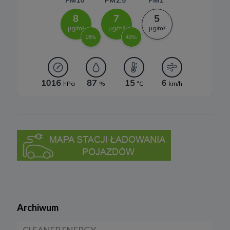
KRS 0000770248, REGON 382497533, NIP 1132992861
(„
Spółka
”).
Spółka, jako administrator danych osobowych, decyduje o celach i
sposobach przetwarzania danych osobowych użytkowników.
W sprawach ochrony swoich danych osobowych możesz
skontaktować się z nami:
a) pod adresem e-mail:
rodo@cleanerenergy.pl
b) pisemnie na adres siedziby Spółki.
3. Zakres przetwarzanych danych
Spółka przetwarza dane, które użytkownicy podają lub
udostępniają w historii przeglądania stron i aplikacji w ramach
korzystania z naszych usług (wraz ze zautomatyzowaną analizą
aktywności użytkownika na stronie).
Spółka przetwarza również dane, które użytkownik podaje w celu
założenia konta lub korzystania z usługi newslettera, tj. imię,
nazwisko, adres e-mail.
4. Cel i podstawa przetwarzania danych
Archiwum
Twoje dane będą przetwarzane do celu: