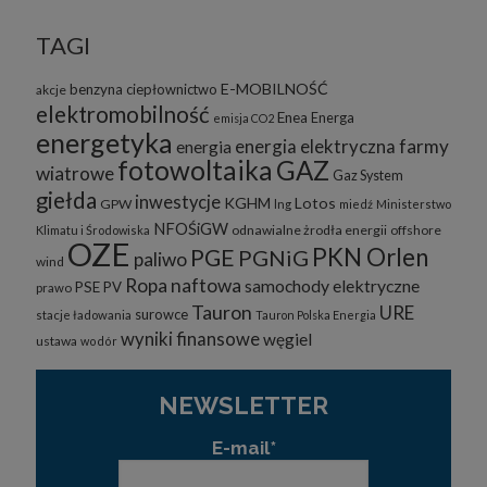
TAGI
E-MOBILNOŚĆ
benzyna
ciepłownictwo
akcje
elektromobilność
Enea
Energa
emisja CO2
energetyka
energia elektryczna
farmy
energia
fotowoltaika
GAZ
wiatrowe
Gaz System
giełda
inwestycje
KGHM
Lotos
GPW
lng
miedź
Ministerstwo
NFOŚiGW
odnawialne żrodła energii
offshore
Klimatu i Środowiska
OZE
PKN Orlen
PGE
PGNiG
paliwo
wind
Ropa naftowa
samochody elektryczne
PSE
PV
prawo
Tauron
URE
surowce
stacje ładowania
Tauron Polska Energia
wyniki finansowe
węgiel
ustawa
wodór
NEWSLETTER
E-mail*