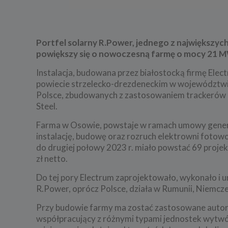
Portfel solarny R.Power, jednego z największyc
powiększy się o nowoczesną farmę o mocy 21 MW
Instalacja, budowana przez białostocką firmę Ele
powiecie strzelecko-drezdeneckim w województwie
Polsce, zbudowanych z zastosowaniem trackerów s
Steel.
Farma w Osowie, powstaje w ramach umowy general
instalację, budowę oraz rozruch elektrowni fotow
do drugiej połowy 2023 r. miało powstać 69 proj
zł netto.
Do tej pory Electrum zaprojektowało, wykonało i 
R.Power, oprócz Polsce, działa w Rumunii, Niemczec
Przy budowie farmy ma zostać zastosowane autorsk
współpracujący z różnymi typami jednostek wytwór