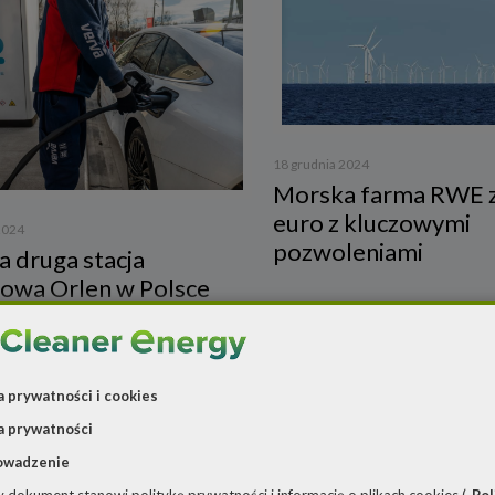
18 grudnia 2024
Morska farma RWE z
euro z kluczowymi
2024
pozwoleniami
a druga stacja
owa Orlen w Polsce
a prywatności i cookies
a prywatności
owadzenie