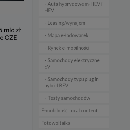
Auta hybrydowe m-HEV i
HEV
lądania
Leasing/wynajem
lizą
5 mld zł
Mapa e-ładowarek
b
je OZE
Rynek e-mobilności
Samochody elektryczne
EV
struje
Samochody typu plug in
adużyć
rawnie
hybrid BEV
izacją
Testy samochodów
.
E-mobilność Local content
zie
Fotowoltaika