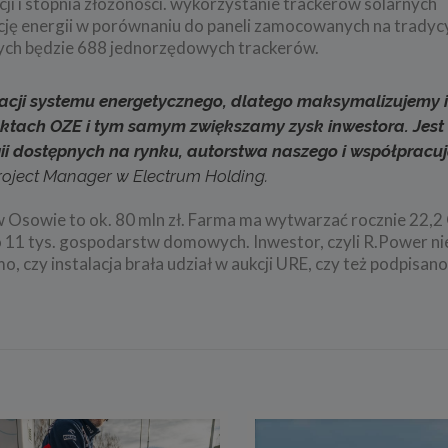
acji i stopnia złożoności. wykorzystanie trackerów solarnych
ję energii w porównaniu do paneli zamocowanych na tradyc
ych będzie 688 jednorzędowych trackerów.
macji systemu energetycznego, dlatego maksymalizujemy i
ktach OZE i tym samym zwiększamy zysk inwestora. Jest
ii dostępnych na rynku, autorstwa naszego i współpracu
roject Manager w Electrum Holding.
w Osowie to ok. 80 mln zł. Farma ma wytwarzać rocznie 22,
 11 tys. gospodarstw domowych. Inwestor, czyli R.Power ni
o, czy instalacja brała udział w aukcji URE, czy też podpisa