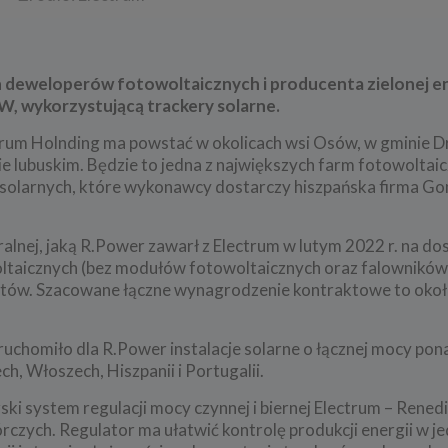
h deweloperów fotowoltaicznych i producenta zielonej en
, wykorzystującą trackery solarne.
ctrum Holnding ma powstać w okolicach wsi Osów, w gminie 
 lubuskim. Będzie to jedna z największych farm fotowoltai
olarnych, które wykonawcy dostarczy hiszpańska firma Gon
nej, jaką R.Power zawarł z Electrum w lutym 2022 r. na do
oltaicznych (bez modułów fotowoltaicznych oraz falowników)
ektów. Szacowane łączne wynagrodzenie kontraktowe to okoł
uruchomiło dla R.Power instalacje solarne o łącznej mocy p
h, Włoszech, Hiszpanii i Portugalii.
i system regulacji mocy czynnej i biernej Electrum – Rened
czych. Regulator ma ułatwić kontrolę produkcji energii w 