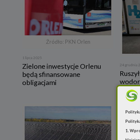
Źródło: PKN Orlen
1 lipca 2025
Zielone inwestycje Orlenu
24 grudnia 
Ruszył
będą sfinansowane
wodor
obligacjami
Polityk
Polityk
1. Wpr