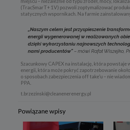
miejscu – niezależnie od typu źródeł, mocy, lokaliz
(TracSmarT+ 1V) pozwoli zoptymalizować produkc
statycznych wspornikach. Na farmie zainstalowan
„Naszym celem jest przyspieszenie transfor
energii wygenerowanej w realizowanych obie
dzięki wykorzystaniu najnowszych technolog
nami producentów”
–
mówi Rafał Wiszejko, P
Szacunkowy CAPEX na instalację, która powstaje 
energii, która może pokryć zapotrzebowanie około
o sposobach zabezpieczenia off take’u – nie wiadom
PPA.
t.brzezinski@cleanenerenergy.pl
Powiązane wpisy