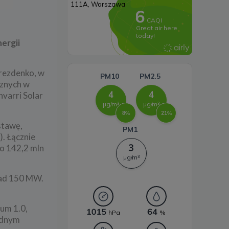
Systemy magazynowania
energii
ergii
Drezdenko, w
cznych w
varri Solar
stawę,
. Łącznie
o 142,2 mln
onad 150 MW.
ium 1.0,
jednym