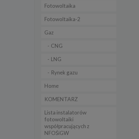
Fotowoltaika
t
sobowych
Fotowoltaika-2
Gaz
Twoich
ba że
prawnie
CNG
 lub
y
LNG
Twoich
rawa –
Rynek gazu
Home
KOMENTARZ
i te
Lista instalatorów
ch
fotowoltaiki
współpracujących z
tingu
ne do
NFOŚiGW
sług