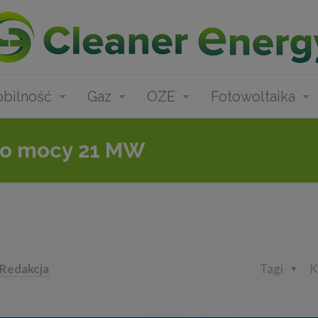
bilność
Gaz
OZE
Fotowoltaika
 o mocy 21 MW
Redakcja
Tagi
K