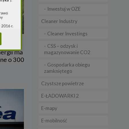
ityka
”).
Inwestuj w OZE
prawo
by
Cleaner Industry
 2016 r.
i w
Cleaner Investings
(ogólne
 o
CSS – odzysk i
ergii ma
magazynowanie CO2
rne o 300
m jest
Gospodarka obiegu
ie, przy
zamkniętego
awy w
RS
Czystsze powietrze
warzania
E-ŁADOWARKI 2
E-mapy
E-mobilność