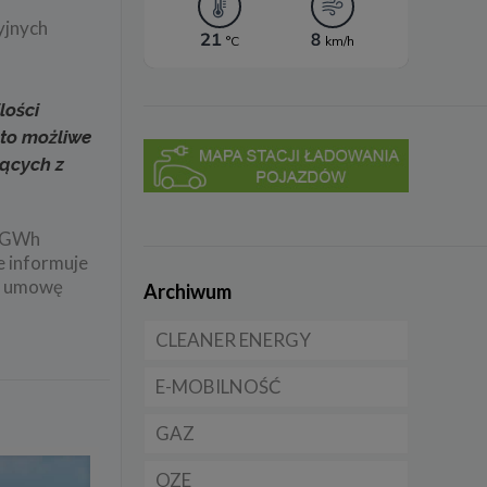
yjnych
lości
 to możliwe
jących z
2 GWh
e informuje
no umowę
Archiwum
CLEANER ENERGY
E-MOBILNOŚĆ
Dla domu
GAZ
Dla firmy
Samochody elektryczne
EV
OZE
Dla samorządu
CNG