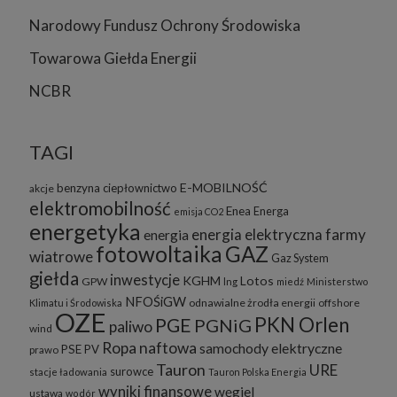
Narodowy Fundusz Ochrony Środowiska
Towarowa Giełda Energii
NCBR
TAGI
E-MOBILNOŚĆ
benzyna
ciepłownictwo
akcje
elektromobilność
Enea
Energa
emisja CO2
energetyka
energia elektryczna
farmy
energia
fotowoltaika
GAZ
wiatrowe
Gaz System
giełda
inwestycje
KGHM
Lotos
GPW
lng
miedź
Ministerstwo
NFOŚiGW
odnawialne żrodła energii
offshore
Klimatu i Środowiska
OZE
PKN Orlen
PGE
PGNiG
paliwo
wind
Ropa naftowa
samochody elektryczne
PSE
PV
prawo
Tauron
URE
surowce
stacje ładowania
Tauron Polska Energia
wyniki finansowe
węgiel
ustawa
wodór