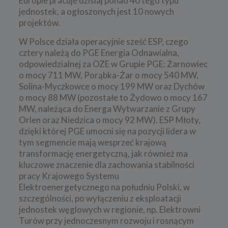
Europie pracuje dzisiaj ponad 40 tego typu
jednostek, a ogłoszonych jest 10 nowych
projektów.
W Polsce działa operacyjnie sześć ESP, czego
cztery należą do PGE Energia Odnawialna,
odpowiedzialnej za OZE w Grupie PGE: Żarnowiec
o mocy 711 MW, Porąbka-Żar o mocy 540 MW,
Solina-Myczkowce o mocy 199 MW oraz Dychów
o mocy 88 MW (pozostałe to Żydowo o mocy 167
MW, należąca do Energa Wytwarzanie z Grupy
Orlen oraz Niedzica o mocy 92 MW). ESP Młoty,
dzięki której PGE umocni się na pozycji lidera w
tym segmencie mają wesprzeć krajową
transformację energetyczną, jak również ma
kluczowe znaczenie dla zachowania stabilności
pracy Krajowego Systemu
Elektroenergetycznego na południu Polski, w
szczególności, po wyłączeniu z eksploatacji
jednostek węglowych w regionie, np. Elektrowni
Turów przy jednoczesnym rozwoju i rosnącym