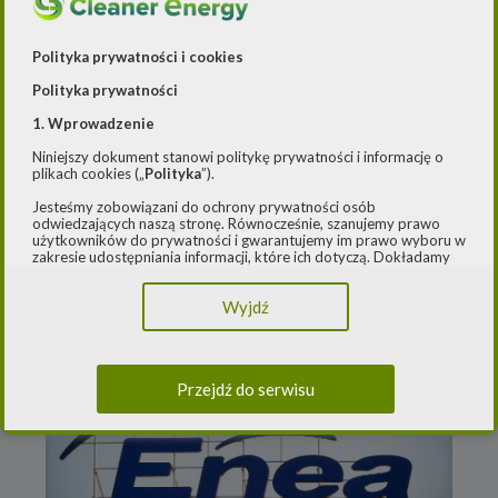
Polityka prywatności i cookies
Polityka prywatności
1. Wprowadzenie
Niniejszy dokument stanowi politykę prywatności i informację o
plikach cookies („
Polityka
”).
Jesteśmy zobowiązani do ochrony prywatności osób
odwiedzających naszą stronę. Równocześnie, szanujemy prawo
12 grudnia 2024
użytkowników do prywatności i gwarantujemy im prawo wyboru w
OX2 zacznie produkcję zielonej energii
zakresie udostępniania informacji, które ich dotyczą. Dokładamy
starań, aby przetwarzanie odbywało się zgodnie z obowiązującymi
od Polski
przepisami, w szczególności rozporządzeniem Parlamentu
Wyjdź
Europejskiego i Rady (UE) 2016/979 z dnia 27 kwietnia 2016 r. w
sprawie ochrony osób fizycznych w związku z przetwarzaniem
danych osobowych i w sprawie swobodnego przepływu takich
danych oraz uchylenia dyrektywy 95/46/WE (ogólne
rozporządzenie o ochronie danych) („
RODO
”) oraz ustawą z dnia
Przejdź do serwisu
10 maja 2018 roku o ochronie danych osobowych („
UODO
”).
2.
Administrator danych osobowych
Niniejsza Polityka dotyczy przetwarzania danych osobowych,
których administratorem jest Cleaner Energy spółka z ograniczoną
odpowiedzialnością sp. k. z siedzibą w Warszawie, przy ul.