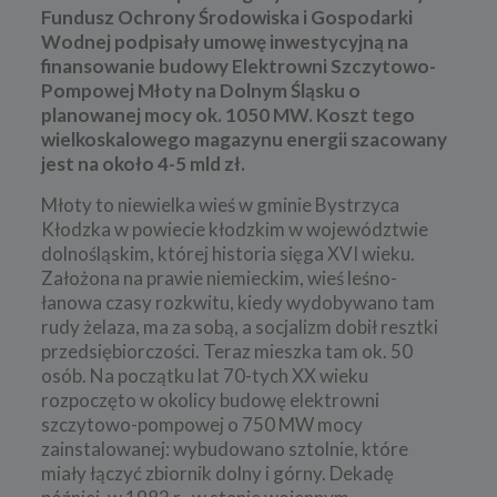
Fundusz Ochrony Środowiska i Gospodarki
Wodnej podpisały umowę inwestycyjną na
finansowanie budowy Elektrowni Szczytowo-
Pompowej Młoty na Dolnym Śląsku o
planowanej mocy ok. 1050 MW.
Koszt tego
wielkoskalowego magazynu energii szacowany
jest na około 4-5 mld zł.
Młoty to niewielka wieś w gminie Bystrzyca
Kłodzka w powiecie kłodzkim w województwie
dolnośląskim, której historia sięga XVI wieku.
Założona na prawie niemieckim, wieś leśno-
łanowa czasy rozkwitu, kiedy wydobywano tam
rudy żelaza, ma za sobą, a socjalizm dobił resztki
przedsiębiorczości. Teraz mieszka tam ok. 50
osób. Na początku lat 70-tych XX wieku
rozpoczęto w okolicy budowę elektrowni
szczytowo-pompowej o 750 MW mocy
zainstalowanej: wybudowano sztolnie, które
miały łączyć zbiornik dolny i górny. Dekadę