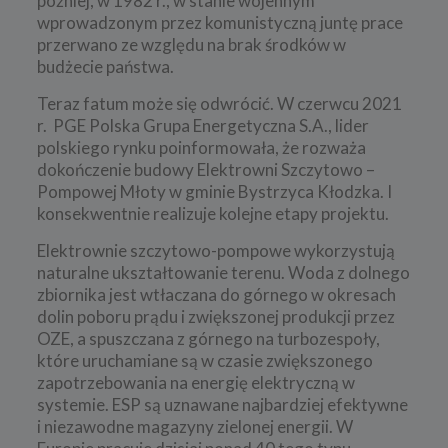
później, w 1982 r., w stanie wojennym
wprowadzonym przez komunistyczną juntę prace
przerwano ze względu na brak środków w
budżecie państwa.
Teraz fatum może się odwrócić. W czerwcu 2021
r. PGE Polska Grupa Energetyczna S.A., lider
polskiego rynku poinformowała, że rozważa
dokończenie budowy Elektrowni Szczytowo –
Pompowej Młoty w gminie Bystrzyca Kłodzka. I
konsekwentnie realizuje kolejne etapy projektu.
Elektrownie szczytowo-pompowe wykorzystują
naturalne ukształtowanie terenu. Woda z dolnego
zbiornika jest wtłaczana do górnego w okresach
dolin poboru prądu i zwiększonej produkcji przez
OZE, a spuszczana z górnego na turbozespoły,
które uruchamiane są w czasie zwiększonego
zapotrzebowania na energię elektryczną w
systemie. ESP są uznawane najbardziej efektywne
i niezawodne magazyny zielonej energii. W