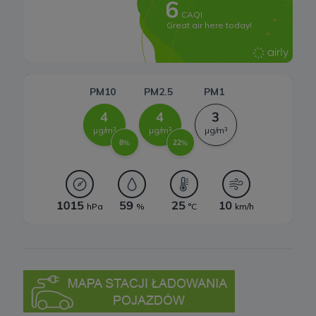
6. Prawo do sprzeciwu
W każdej chwili przysługuje Ci prawo do wniesienia sprzeciwu
wobec przetwarzania Twoich danych opisanych powyżej.
Przestaniemy przetwarzać Twoje dane w tych celach, chyba że
będziemy w stanie wykazać, że w stosunku do Twoich danych
istnieją dla nas ważne prawnie uzasadnione podstawy, które są
nadrzędne wobec Twoich interesów, praw i wolności lub Twoje
dane będą nam niezbędne do ewentualnego ustalenia,
dochodzenia lub obrony roszczeń.
W każdej chwili przysługuje Ci prawo do wniesienia sprzeciwu
wobec przetwarzania Twoich danych w celu prowadzenia
marketingu bezpośredniego. Jeżeli skorzystasz z tego prawa –
zaprzestaniemy przetwarzania danych w tym celu.
7. Okres przechowywania danych
Twoje dane osobowe:
a) niezbędne do świadczenia usług, będą przechowywane przez
okres, w którym usługi te będą świadczone, oraz po zakończeniu
ich świadczenia, jednak wyłącznie jeżeli jest dozwolone lub
wymagane w świetle obowiązującego prawa np. przetwarzanie w
celach statystycznych, rozliczeniowych lub w celu dochodzenia
roszczeń,
b) niezbędne do dostosowania treści serwisu do zainteresowań,
prowadzenia marketingu usług własnych, pomiarów
statystycznych i udoskonalenia usług, będę przechowywane do