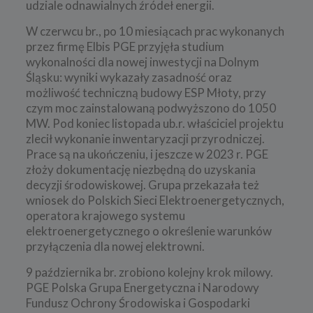
udziale odnawialnych źródeł energii.
W czerwcu br., po 10 miesiącach prac wykonanych
przez firmę Elbis PGE przyjęła studium
wykonalności dla nowej inwestycji na Dolnym
Śląsku: wyniki wykazały zasadność oraz
możliwość techniczną budowy ESP Młoty, przy
czym moc zainstalowaną podwyższono do 1050
MW. Pod koniec listopada ub.r. właściciel projektu
zlecił wykonanie inwentaryzacji przyrodniczej.
Prace są na ukończeniu, i jeszcze w 2023 r. PGE
złoży dokumentację niezbędną do uzyskania
decyzji środowiskowej. Grupa przekazała też
wniosek do Polskich Sieci Elektroenergetycznych,
operatora krajowego systemu
elektroenergetycznego o określenie warunków
przyłączenia dla nowej elektrowni.
9 października br. zrobiono kolejny krok milowy.
PGE Polska Grupa Energetyczna i Narodowy
Fundusz Ochrony Środowiska i Gospodarki