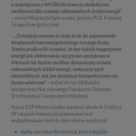
a współpraca z NFOŚiGW otworzy dodatkowe
możliwości dla rozwoju odnawialnych źródeł energii”
–
mówi Wojciech Dąbrowski, prezes PGE Polskiej
Grupy Energetycznej.
– „Dzisiejsza umowa to duży krok do zapewnienia
bezpieczeństwa energetycznego naszego kraju.
Trzeba podkreślić również, że bez takich magazynów
energii jak elektrownia szczytowo-pompowa w
Młotach nie będzie możliwy dynamiczny rozwój
odnawialnych źródeł energii, zwłaszcza tych
niestabilnych, tak jak instalacje fotowoltaiczne czy
farmy wiatrowe”
–
mówi Artur Michalski,
wiceprezes Narodowego Funduszu Ochrony
Środowiska i Gospodarki Wodnej.
Koszt ESP Młoty miałby wynieść około 4-5 mld zł.
W ramach inwestycji planowane jest
wybudowanie dwóch zbiorników wodnych:
dolny na rzece Bystrzyca, który będzie