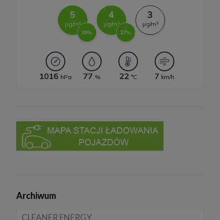
a) realizacji usługi w oparciu o regulamin korzystania z serwisu, jeśli
użytkownik zarejestruje swoje konto lub skorzysta z usługi
newslettera (podstawa z art. 6 ust. 1 lit. b RODO),
b) dopasowania treści serwisu do zainteresowań użytkownika, a
także wykrywania nadużyć oraz pomiarów statystycznych i
udoskonalenia usług, będącego realizacją naszego prawnie
uzasadnionego interesu (podstawa z art. 6 ust. 1 lit. f RODO),
c) ewentualnego ustalenia, dochodzenia lub obrony przed
roszczeniami będącego realizacją naszego prawnie uzasadnionego
w tym interesu (podstawa z art. 6 ust. 1 lit. f RODO).
5. Wymóg podania danych
Podanie danych w celu realizacji usług jest niezbędne do
świadczenia tych usług. W razie niepodania tych danych usługa nie
będzie mogła być świadczona.
Przetwarzanie danych w pozostałych celach tj. dopasowanie treści
serwisu do zainteresowań, pomiarów statystycznych i
udoskonalenia usług w ramach serwisu jest niezbędne w celu
zapewnienia wysokiej jakości usług. Niezebranie Twoich danych
osobowych w tych celach może uniemożliwić poprawne
świadczenie usług.
6. Prawo do sprzeciwu
Archiwum
W każdej chwili przysługuje Ci prawo do wniesienia sprzeciwu
wobec przetwarzania Twoich danych opisanych powyżej.
CLEANER ENERGY