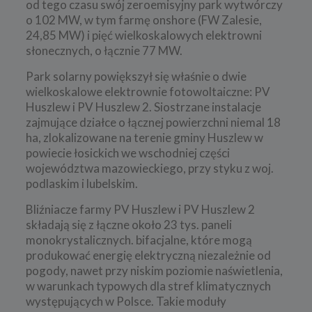
od tego czasu swój zeroemisyjny park wytwórczy
o 102 MW, w tym farmę onshore (FW Zalesie,
24,85 MW) i pięć wielkoskalowych elektrowni
słonecznych, o łącznie 77 MW.
Park solarny powiększył się właśnie o dwie
wielkoskalowe elektrownie fotowoltaiczne: PV
Huszlew i PV Huszlew 2. Siostrzane instalacje
zajmujące działce o łącznej powierzchni niemal 18
ha, zlokalizowane na terenie gminy Huszlew w
powiecie łosickich we wschodniej części
województwa mazowieckiego, przy styku z woj.
podlaskim i lubelskim.
Bliźniacze farmy PV Huszlew i PV Huszlew 2
składają się z łączne około 23 tys. paneli
monokrystalicznych. bifacjalne, które mogą
produkować energię elektryczną niezależnie od
pogody, nawet przy niskim poziomie naświetlenia,
w warunkach typowych dla stref klimatycznych
występujących w Polsce. Takie moduły