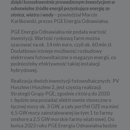
dzięki konsekwentnie prowadzonym inwestycjom w
odnawialne źródła energii pozyskujące energię ze
słońca, wiatru i wody
–
powiedział Marcin
Karlikowski, prezes PGE Energia Odnawialna.
PGE Energia Odnawialna nie podała wartość
inwestycji. Wartość rynkową farm można
szacować na ok. 14 mln euro, czyli ok. 60 mln zł.
Dodatkowo istnieje możliwość rozbudowy
elektrowni fotowoltaiczne o magazyn energii, co
podniosłoby efektywność takiej instalacji
hybrydowej.
Realizacja dwóch inwestycji fotowoltaicznych: PV
Huszlew i Huszlew 2, jest częścią realizacji
Strategii Grupy PGE, zgodnie z którą do 2030
r. będzie ona posiadać elektrownie słoneczne o
łącznej mocy ok. 3 GW, a cały portfel OZE ma mieć
6,5 GW mocy zainstalowanej (w tym 1 to farmy
onshore a 2,5 GW morskie farmy wiatrowe). Do
końca 2023 roku PGE Energia Odnawialna będzie