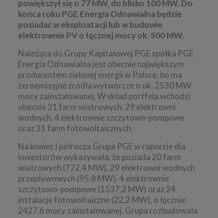
powiększył się o 77 MW, do blisko 100 MW. Do
końca roku PGE Energia Odnawialna będzie
posiadać w eksploatacji lub w budowie
elektrownie PV o łącznej mocy ok. 500 MW.
Należąca do Grupy Kapitałowej PGE spółka PGE
Energia Odnawialna jest obecnie największym
producentem zielonej energii w Polsce, bo ma
zeroemisyjne źródła wytwórcze o ok. 2530 MW
mocy zainstalowanej. W skład portfela wchodzi
obecnie 21 farm wiatrowych, 29 elektrowni
wodnych, 4 elektrownie szczytowo-pompowe
oraz 31 farm fotowoltaicznych.
Na koniec I półrocza Grupa PGE w raporcie dla
inwestorów wykazywała, że posiada 20 farm
wiatrowych (772,4 MW), 29 elektrowni wodnych
przepływowych (95,8 MW), 4 elektrownie
szczytowo-pompowe (1537,2 MW) oraz 24
instalacje fotowoltaiczne (22,2 MW), o łącznie
2427,6 mocy zainstalowanej. Grupa rozbudowała