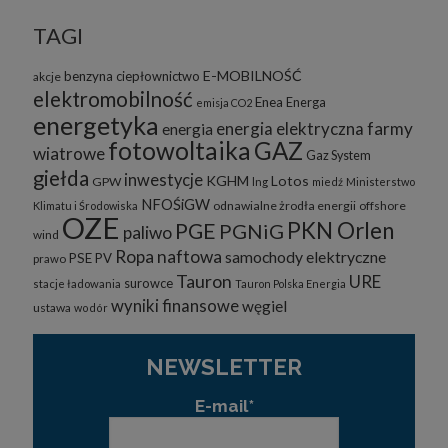
TAGI
E-MOBILNOŚĆ
benzyna
ciepłownictwo
akcje
elektromobilność
Enea
Energa
emisja CO2
energetyka
energia elektryczna
farmy
energia
fotowoltaika
GAZ
wiatrowe
Gaz System
giełda
inwestycje
KGHM
Lotos
GPW
lng
miedź
Ministerstwo
NFOŚiGW
odnawialne żrodła energii
offshore
Klimatu i Środowiska
OZE
PKN Orlen
PGE
PGNiG
paliwo
wind
Ropa naftowa
samochody elektryczne
PSE
PV
prawo
Tauron
URE
surowce
stacje ładowania
Tauron Polska Energia
wyniki finansowe
węgiel
ustawa
wodór
NEWSLETTER
E-mail*