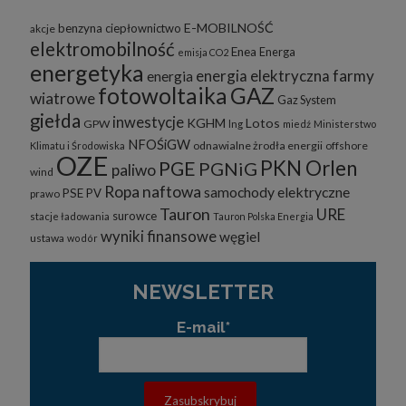
E-MOBILNOŚĆ
benzyna
ciepłownictwo
akcje
elektromobilność
Enea
Energa
emisja CO2
energetyka
energia elektryczna
farmy
energia
fotowoltaika
GAZ
wiatrowe
Gaz System
giełda
inwestycje
KGHM
Lotos
GPW
lng
miedź
Ministerstwo
NFOŚiGW
odnawialne żrodła energii
offshore
Klimatu i Środowiska
OZE
PKN Orlen
PGE
PGNiG
paliwo
wind
Ropa naftowa
samochody elektryczne
PSE
PV
prawo
Tauron
URE
surowce
stacje ładowania
Tauron Polska Energia
wyniki finansowe
węgiel
ustawa
wodór
NEWSLETTER
E-mail*