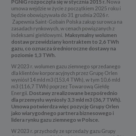
PGNiG rozpoczęła się w stycznia 2015 r.
Nowa
umowa wejdzie w życie z początkiem 2025 roku i
będzie obowiązywała do 31 grudnia 2026 r.
Zapewnia Saint-Gobain Polska zakup surowca na
zasadach rynkowych, w cenach powiązanych z
indeksami giełdowymi.
Maksymalny wolumen
dostaw przewidziany kontraktem to 2,6 TWh
gazu, co oznacza średnioroczne dostawy na
poziomie 1,3 TWh.
W 2023 r. wolumen gazu ziemnego sprzedanego
dla klientów korporacyjnych przez Grupę Orlen
wyniósł 14 mld m3 (153,4 TWh), w tym 10,6 mld
m3 (116,7 TWh) poprzez Towarową Giełdę
Energii.
Dostawy zrealizowane bezpośrednio
dla przemysłu wyniosły 3,3 mld m3 (36,7 TWh).
Umowa potwierdza więc pozycję Grupy Orlen
jako wiarygodnego partnera biznesowego i
lidera rynku gazu ziemnego w Polsce.
W 2023 r. przychody ze sprzedaży gazu Grupy