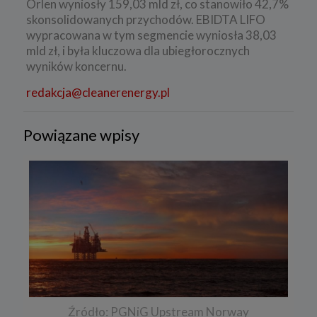
Orlen wyniosły 159,03 mld zł, co stanowiło 42,7%
skonsolidowanych przychodów. EBIDTA LIFO
wypracowana w tym segmencie wyniosła 38,03
mld zł, i była kluczowa dla ubiegłorocznych
wyników koncernu.
redakcja@cleanerenergy.pl
Powiązane wpisy
Źródło: PGNiG Upstream Norway