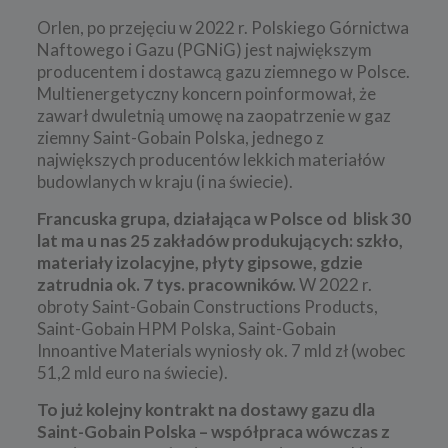
Orlen, po przejęciu w 2022 r. Polskiego Górnictwa
Naftowego i Gazu (PGNiG) jest największym
producentem i dostawcą gazu ziemnego w Polsce.
Multienergetyczny koncern poinformował, że
zawarł dwuletnią umowę na zaopatrzenie w gaz
ziemny Saint-Gobain Polska, jednego z
największych producentów lekkich materiałów
budowlanych w kraju (i na świecie).
Francuska grupa, działająca w Polsce od blisk 30
lat ma u nas 25 zakładów produkujących: szkło,
materiały izolacyjne, płyty gipsowe, gdzie
zatrudnia ok. 7 tys. pracowników.
W 2022 r.
obroty Saint-Gobain Constructions Products,
Saint-Gobain HPM Polska, Saint-Gobain
Innoantive Materials wyniosły ok. 7 mld zł (wobec
51,2 mld euro na świecie).
To już kolejny kontrakt na dostawy gazu dla
Saint-Gobain Polska – współpraca wówczas z