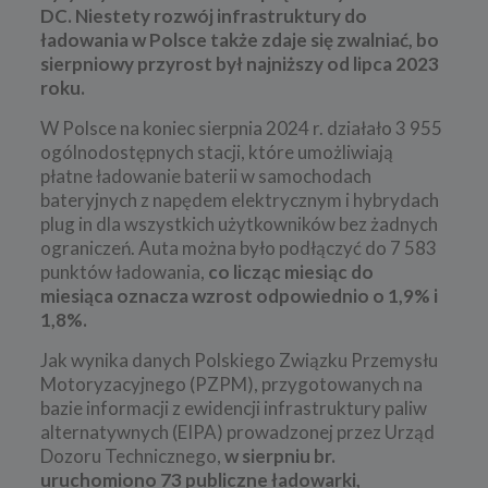
DC.
Niestety rozwój infrastruktury do
ładowania w Polsce także zdaje się zwalniać, bo
sierpniowy przyrost był najniższy od lipca 2023
roku.
W Polsce na koniec sierpnia 2024 r. działało 3 955
ogólnodostępnych stacji, które umożliwiają
płatne ładowanie baterii w samochodach
bateryjnych z napędem elektrycznym i hybrydach
plug in dla wszystkich użytkowników bez żadnych
ograniczeń. Auta można było podłączyć do 7 583
punktów ładowania,
co licząc miesiąc do
miesiąca oznacza wzrost odpowiednio o 1,9% i
1,8%.
Jak wynika danych Polskiego Związku Przemysłu
Motoryzacyjnego (PZPM), przygotowanych na
bazie informacji z ewidencji infrastruktury paliw
alternatywnych (EIPA) prowadzonej przez Urząd
Dozoru Technicznego,
w sierpniu br.
uruchomiono 73 publiczne ładowarki,