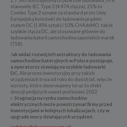
Z 7 583 udostępnionych punktów ładowania 59%
stanowiły IEC Type 2 (4 474 złącza), 25% to
Combo Type 2 uznane za standard przez Unię
Europejską końcówki do ładowania prądem
stałym DC (1 896 sztuk) i 10% CHAdeMO, także
szybkie złącza DC, ale stosowane głównie do
ładowania baterii samochodów japońskich marek
(758).
J
ak widać rozwój infrastruktury do ładowania
samochodów bateryjnych w Polsce postępuje,
a operatorzy stawiają na szybkie ładowarki
DC.
Ale proces inwestycyjny przy takich
urządzeniach trwa od roku do dwóch lat, więc te
wzrosty, które obserwujemy teraz to efekt
decyzji podjętych nawet pod koniec 2022
r.
Stagnacja na rynku samochodów
elektrycznych może powstrzymać firmy przed
inwestycjami w kolejnych lokalizacjach, czy w
upgrade mocy działających urządzeń.