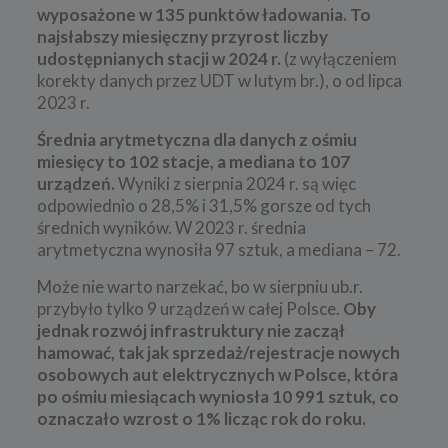
wyposażone w 135 punktów ładowania. To
najsłabszy miesięczny przyrost liczby
udostępnianych stacji w 2024 r.
(z wyłączeniem
korekty danych przez UDT w lutym br.), o od lipca
2023 r.
Średnia arytmetyczna dla danych z ośmiu
miesięcy to 102 stacje, a mediana to 107
urządzeń.
Wyniki z sierpnia 2024 r. są więc
odpowiednio o 28,5% i 31,5% gorsze od tych
średnich wyników. W 2023 r. średnia
arytmetyczna wynosiła 97 sztuk, a mediana – 72.
Może nie warto narzekać, bo w sierpniu ub.r.
przybyło tylko 9 urządzeń w całej Polsce.
Oby
jednak rozwój infrastruktury nie zaczął
hamować, tak jak sprzedaż/rejestracje nowych
osobowych aut elektrycznych w Polsce, która
po ośmiu miesiącach wyniosła 10 991 sztuk, co
oznaczało wzrost o 1% licząc rok do roku.