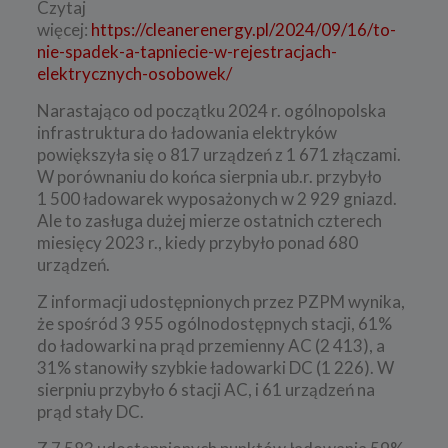
Czytaj
więcej:
https://cleanerenergy.pl/2024/09/16/to-
nie-spadek-a-tapniecie-w-rejestracjach-
elektrycznych-osobowek/
Narastająco od początku 2024 r. ogólnopolska
infrastruktura do ładowania elektryków
powiększyła się o 817 urządzeń z 1 671 złączami.
W porównaniu do końca sierpnia ub.r. przybyło
1 500 ładowarek wyposażonych w 2 929 gniazd.
Ale to zasługa dużej mierze ostatnich czterech
miesięcy 2023 r., kiedy przybyło ponad 680
urządzeń.
Z informacji udostępnionych przez PZPM wynika,
że spośród 3 955 ogólnodostępnych stacji, 61%
do ładowarki na prąd przemienny AC (2 413), a
31% stanowiły szybkie ładowarki DC (1 226). W
sierpniu przybyło 6 stacji AC, i 61 urządzeń na
prąd stały DC.