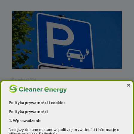
10 grudnia 2024
NFOŚiGW swoją decyzją zgasił popyt
na elektryki w Polsce
Polityka prywatności i cookies
Polityka prywatności
1. Wprowadzenie
Niniejszy dokument stanowi politykę prywatności i informację o
Czyżby rozwój infrastruktury do ładowania