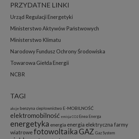
PRZYDATNE LINKI
Urząd Regulacji Energetyki
Ministerstwo Aktywów Państwowych
Ministerstwo Klimatu
Narodowy Fundusz Ochrony Środowiska
Towarowa Giełda Energii
NCBR
TAGI
E-MOBILNOŚĆ
benzyna
ciepłownictwo
akcje
elektromobilność
Enea
Energa
emisja CO2
energetyka
energia elektryczna
farmy
energia
fotowoltaika
GAZ
wiatrowe
Gaz System