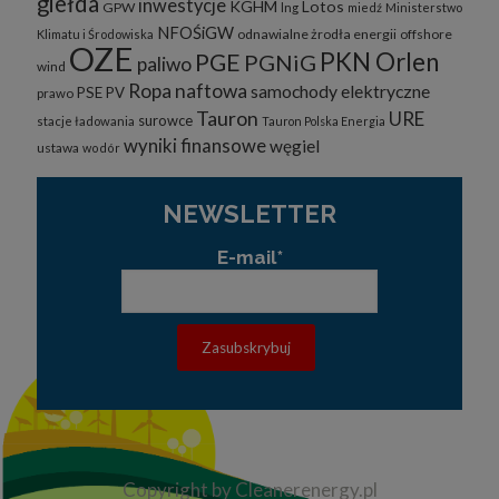
giełda
inwestycje
KGHM
Lotos
GPW
lng
miedź
Ministerstwo
NFOŚiGW
odnawialne żrodła energii
offshore
Klimatu i Środowiska
OZE
PKN Orlen
PGE
PGNiG
paliwo
wind
Ropa naftowa
samochody elektryczne
PSE
PV
prawo
Tauron
URE
surowce
stacje ładowania
Tauron Polska Energia
wyniki finansowe
węgiel
ustawa
wodór
NEWSLETTER
E-mail*
Copyright by Cleanerenergy.pl