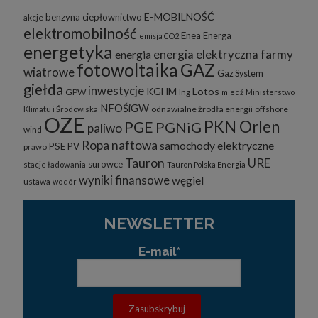
E-MOBILNOŚĆ
benzyna
ciepłownictwo
akcje
elektromobilność
Enea
Energa
emisja CO2
energetyka
energia elektryczna
farmy
energia
fotowoltaika
GAZ
wiatrowe
Gaz System
giełda
inwestycje
KGHM
Lotos
GPW
lng
miedź
Ministerstwo
NFOŚiGW
odnawialne żrodła energii
offshore
Klimatu i Środowiska
OZE
PKN Orlen
PGE
PGNiG
paliwo
wind
Ropa naftowa
samochody elektryczne
PSE
PV
prawo
Tauron
URE
surowce
stacje ładowania
Tauron Polska Energia
wyniki finansowe
węgiel
ustawa
wodór
NEWSLETTER
E-mail*