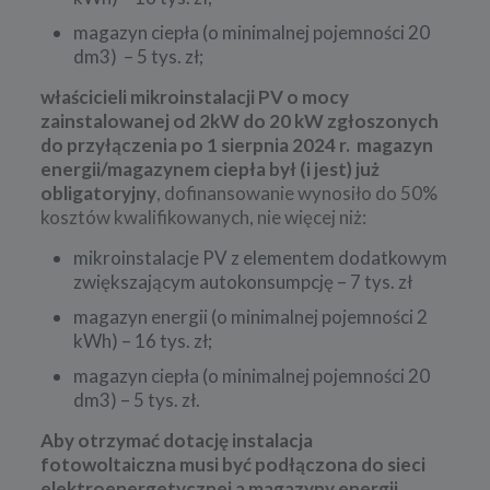
magazyn ciepła (o minimalnej pojemności 20
dm3) – 5 tys. zł;
właścicieli mikroinstalacji PV o mocy
zainstalowanej od 2kW do 20 kW zgłoszonych
do przyłączenia po 1 sierpnia 2024 r.
magazyn
energii/magazynem ciepła był (i jest) już
obligatoryjny
, dofinansowanie wynosiło do 50%
kosztów kwalifikowanych, nie więcej
niż:
mikroinstalacje PV z elementem dodatkowym
zwiększającym autokonsumpcję – 7 tys. zł
magazyn energii (o minimalnej pojemności 2
kWh) – 16 tys. zł;
magazyn ciepła (o minimalnej pojemności 20
dm3) – 5 tys. zł.
Aby otrzymać dotację instalacja
fotowoltaiczna musi być podłączona do sieci
elektroenergetycznej a magazyny energii