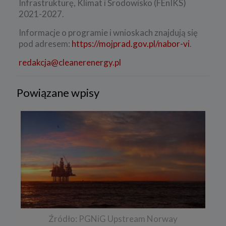
Infrastrukturę, Klimat i Środowisko (FEnIKS)
2021-2027.
Informacje o programie i wnioskach znajdują się
pod adresem:
https://mojprad.gov.pl/nabor-vi
.
redakcja@cleanerenergy.pl
Powiązane wpisy
Źródło: PGNiG Upstream Norway