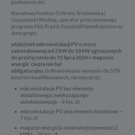
pochmurne dni.
Narodowy Fundusz Ochrony Środowiska i
Gospodarki Wodnej, operator priorytetowego
programu Mój Prąd 6.0 podzielił beneficjentów na
dwie grupy:
właścicieli mikroinstalacji PV o mocy
zainstalowanej od 2 kW do 10 kW zgłoszonych
do przyłączenia
do 31 lipca 2024 r.
magazyn
energii/ ciepła nie był
obligatoryjny,
dofinansowanie wynosiło do 50%
kosztów kwalifikowanych, nie więcej
niż:
mikroinstalacje PV bez elementu
dodatkowego zwiększającego
autokonsumpcję – 6 tys. zł;
mikroinstalacje PV plus element dodatkowy –
7 tys. zł
magazyn energii (o minimalnej pojemności 2
kWh) – 16 tys. zł;