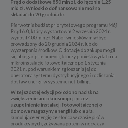
Prąd o dodatkowe 850 mln zł, do łącznie 1,25
mld zł. Wnioski o dofinansowanie można
składać do 20 grudnia br.
Pierwotnie budżet priorytetowego programu Mój
Prąd 6.0, który wystartował 2 września 2024 r.
wynosił 400 mln zł. Nabór wniosków miał być
prowadzony do 20 grudnia 2024 r. lub do
wyczerpania środków. O dotacje do zakupu mogli
się ubiegać prosumenci, którzy ponieśli wydatki na
mikroinstalacje fotowoltaiczne po 1 stycznia
2021 r., pod warunkiem zgłoszenia jej do
operatora systemu dystrybucyjnego i rozliczania
dostaw energii w systemie net-billing.
W tej szóstej edycji położono nacisk na
zwiększenie autokonsumpcji przez
uzupełnienie instalacji fotowoltaicznej o
domowe magazyny energii lub ciepła
,
kumulujące energię ze słońca w czasie pików
produkcyjnych, zużywaną potem w nocy, czy