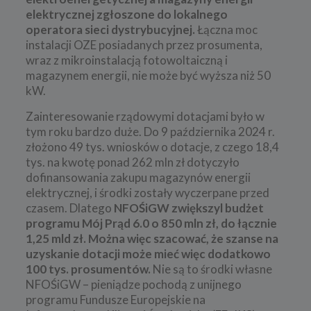
elektrycznej zgłoszone do lokalnego
operatora sieci dystrybucyjnej.
Łączna moc
instalacji OZE posiadanych przez prosumenta,
wraz z mikroinstalacją fotowoltaiczną i
magazynem energii, nie może być wyższa niż 50
kW.
Zainteresowanie rządowymi dotacjami było w
tym roku bardzo duże. Do 9 października 2024 r.
złożono 49 tys. wniosków o dotacje, z czego 18,4
tys. na kwotę ponad 262 mln zł dotyczyło
dofinansowania zakupu magazynów energii
elektrycznej, i środki zostały wyczerpane przed
czasem. Dlatego
NFOŚiGW zwiększyl budżet
programu Mój Prąd 6.0 o 850 mln zł, do łącznie
1,25 mld zł. Można więc szacować, że szanse na
uzyskanie dotacji może mieć więc dodatkowo
100 tys. prosumentów.
Nie są to środki własne
NFOŚiGW – pieniądze pochodą z unijnego
programu Fundusze Europejskie na