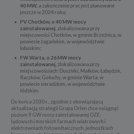
40 MW,
a
zakończenie prac jest planowane
jeszcze w 2024 roku;
PV Chotków, o 40 MW mocy
zainstalowanej
, zlokalizowana przy
miejscowości Chotków, w gminie Brzeźnica, w
powiecie żagańskim, w województwie
lubuskim;
FW Warta, o 26 MW mocy
zainstalowanej,
zlokalizowana przy
miejscowościach: Duszniki, Małków, Łabędzie,
Raczków, Gołuchy, w gminie Warta, w
powiecie sieradzkim, w województwie
łódzkim.
Do końca 2030 r., zgodnie z obowiązującą
aktualizacją strategii Grupa Orlen chce osiągnąć
poziom 9 GW mocy zainstalowanej OZE:
lądowych i morskich farmach wiatrowych i
elektrowniach fotowoltaicznych, jednostkach