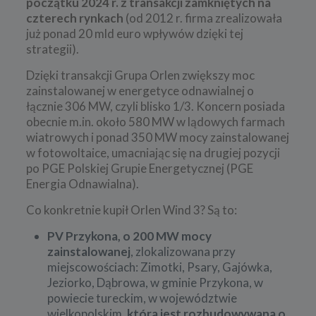
początku 2024 r.
z transakcji zamkniętych na
czterech rynkach
(od 2012 r. firma zrealizowała
już ponad 20 mld euro wpływów dzięki tej
strategii).
Dzięki transakcji Grupa Orlen zwiększy moc
zainstalowanej w energetyce odnawialnej o
łącznie 306 MW, czyli blisko 1/3. Koncern posiada
obecnie m.in. około 580 MW w lądowych farmach
wiatrowych i ponad 350 MW mocy zainstalowanej
w fotowoltaice, umacniając się na drugiej pozycji
po PGE Polskiej Grupie Energetycznej (PGE
Energia Odnawialna).
Co konkretnie kupił Orlen Wind 3? Są to:
PV Przykona, o 200 MW mocy
zainstalowanej
, zlokalizowana przy
miejscowościach: Zimotki, Psary, Gajówka,
Jeziorko, Dąbrowa, w gminie Przykona, w
powiecie tureckim, w województwie
wielkopolskim,
która jest rozbudowywana o