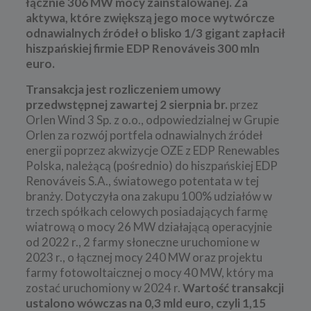
łącznie 306 MW mocy zainstalowanej. Za
aktywa, które zwiększą jego moce wytwórcze
odnawialnych źródeł o blisko 1/3 gigant zapłacił
hiszpańskiej firmie EDP Renováveis 300 mln
euro.
Transakcja jest rozliczeniem umowy
przedwstępnej zawartej 2 sierpnia br.
przez
Orlen Wind 3 Sp. z o.o., odpowiedzialnej w Grupie
Orlen za rozwój portfela odnawialnych źródeł
energii poprzez akwizycje OZE z EDP Renewables
Polska, należącą (pośrednio) do hiszpańskiej EDP
Renováveis S.A., światowego potentata w tej
branży. Dotyczyła ona zakupu 100% udziałów w
trzech spółkach celowych posiadających farmę
wiatrową o mocy 26 MW działającą operacyjnie
od 2022 r., 2 farmy słoneczne uruchomione w
2023 r., o łącznej mocy 240 MW oraz projektu
farmy fotowoltaicznej o mocy 40 MW, który ma
zostać uruchomiony w 2024 r.
Wartość transakcji
ustalono wówczas na 0,3 mld euro, czyli 1,15