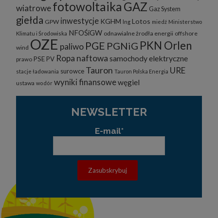
fotowoltaika
GAZ
wiatrowe
Gaz System
giełda
inwestycje
KGHM
Lotos
GPW
lng
miedź
Ministerstwo
NFOŚiGW
odnawialne żrodła energii
offshore
Klimatu i Środowiska
OZE
PKN Orlen
PGE
PGNiG
paliwo
wind
Ropa naftowa
samochody elektryczne
PSE
PV
prawo
Tauron
URE
surowce
stacje ładowania
Tauron Polska Energia
wyniki finansowe
węgiel
ustawa
wodór
NEWSLETTER
E-mail*