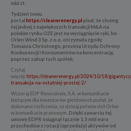
mld zł.
Tydzień temu
portal
https://cleanerenergy.pl
pisał, że closing
tej jednej z największych transakcji M&A na
polskim rynku OZE jest na wyciągnięcie ręki, bo
Orlen Wind 3 Sp. z o.o. otrzymała zgodę
Tomasza Chróstnego, prezesa Urzędu Ochrony
Konkurencji i Konsumentów na koncentrację,
poprzez zakup tych spółek
.
Czytaj
więcej:
https://cleanerenergy.pl/2024/10/18/gigantycz
transakcja-na-ostatniej-prostej-2/
Wczoraj EDP Renováveis, S.A. w komunikacie
bieżącym dla inwestorów giełdowych podał, że
dokonano rozliczenia, co dzisiaj potwierdził Orlen
w komunikacie prasowym.
Dzięki zawarciu tej
umowy EDPR osiągnął łącznie 1,5 mld euro
przychodów z rotacji (sprzedaży) aktywów od