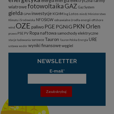
energia elektryczna
farmy
energia
fotowoltaika
GAZ
wiatrowe
Gaz System
giełda
inwestycje
KGHM
Lotos
GPW
lng
miedź
Ministerstwo
NFOŚiGW
odnawialne żrodła energii
offshore
Klimatu i Środowiska
OZE
PKN Orlen
PGE
PGNiG
paliwo
wind
Ropa naftowa
samochody elektryczne
PSE
PV
prawo
Tauron
URE
surowce
stacje ładowania
Tauron Polska Energia
wyniki finansowe
węgiel
ustawa
wodór
NEWSLETTER
E-mail*