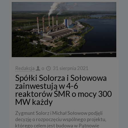
Redakcja
o
31 sierpnia 2021
Spółki Solorza i Sołowowa
zainwestują w 4-6
reaktorów SMR o mocy 300
MW każdy
Zygmunt Solorz i Michał Sołowow podjęli
decyzję o rozpoczęciu wspólnego projektu,
którego celem jest budowa w Pątnowie