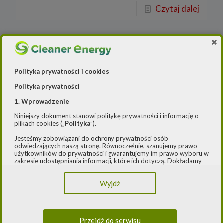
Czytaj dalej
Polityka prywatności i cookies
Polityka prywatności
1. Wprowadzenie
Niniejszy dokument stanowi politykę prywatności i informację o
plikach cookies („
Polityka
”).
Jesteśmy zobowiązani do ochrony prywatności osób
odwiedzających naszą stronę. Równocześnie, szanujemy prawo
Redakcja
o
3 sierpnia 2021
użytkowników do prywatności i gwarantujemy im prawo wyboru w
zakresie udostępniania informacji, które ich dotyczą. Dokładamy
Polenergia miała wstępnie
starań, aby przetwarzanie odbywało się zgodnie z obowiązującymi
95 mln zysku netto w I
przepisami, w szczególności rozporządzeniem Parlamentu
Wyjdź
Europejskiego i Rady (UE) 2016/979 z dnia 27 kwietnia 2016 r. w
półroczu 2021
sprawie ochrony osób fizycznych w związku z przetwarzaniem
danych osobowych i w sprawie swobodnego przepływu takich
danych oraz uchylenia dyrektywy 95/46/WE (ogólne
Polenergia, notowana na warszawskiej
rozporządzenie o ochronie danych) („
RODO
”) oraz ustawą z dnia
Przejdź do serwisu
10 maja 2018 roku o ochronie danych osobowych („
UODO
”).