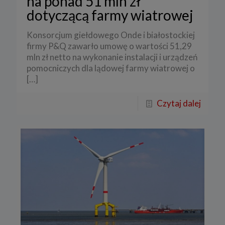
na ponad 51 mln zł
dotyczącą farmy wiatrowej
Konsorcjum giełdowego Onde i białostockiej
firmy P&Q zawarło umowę o wartości 51,29
mln zł netto na wykonanie instalacji i urządzeń
pomocniczych dla lądowej farmy wiatrowej o
[…]
Czytaj dalej