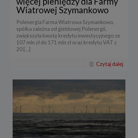
więcej pieniędzy dla Farmy
Wiatrowej Szymankowo
Polenergia Farma Wiatrowa Szymankowo,
spółka zależna od giełdowej Polenergii,
zwiększyła kwotę kredytu inwestycyjnego ze
107 mln zł do 171 mln zł oraz kredytu VAT z
20
[…]
Czytaj dalej