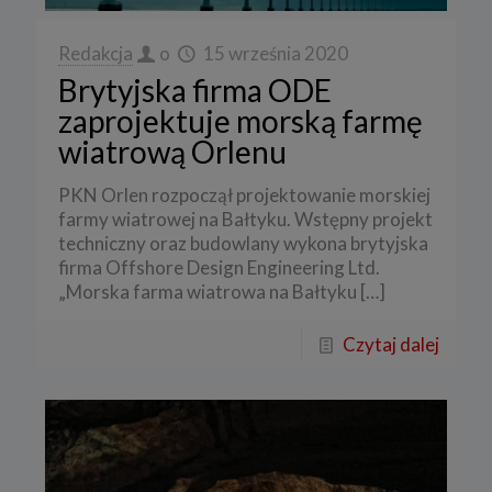
Redakcja
o
15 września 2020
Brytyjska firma ODE
zaprojektuje morską farmę
wiatrową Orlenu
PKN Orlen rozpoczął projektowanie morskiej
farmy wiatrowej na Bałtyku. Wstępny projekt
techniczny oraz budowlany wykona brytyjska
firma Offshore Design Engineering Ltd.
„Morska farma wiatrowa na Bałtyku
[…]
Czytaj dalej