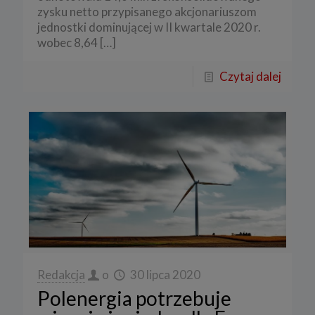
zysku netto przypisanego akcjonariuszom
jednostki dominującej w II kwartale 2020 r.
wobec 8,64
[…]
Czytaj dalej
Redakcja
o
30 lipca 2020
Polenergia potrzebuje