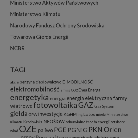
Ministerstwo Aktywów Państwowych
Ministerstwo Klimatu
Narodowy Fundusz Ochrony Środowiska
Towarowa Giełda Energii
NCBR
TAGI
E-MOBILNOŚĆ
benzyna
ciepłownictwo
akcje
elektromobilność
Enea
Energa
emisja CO2
energetyka
energia elektryczna
farmy
energia
fotowoltaika
GAZ
wiatrowe
Gaz System
giełda
inwestycje
KGHM
Lotos
GPW
lng
miedź
Ministerstwo
NFOŚiGW
odnawialne żrodła energii
offshore
Klimatu i Środowiska
OZE
PKN Orlen
PGE
PGNiG
paliwo
wind
Ropa naftowa
samochody elektryczne