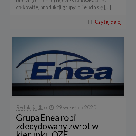
morzu (offshore) będzie stanowiła 40%
całkowitej produkcji grupy, o ile uda się
[…]
Czytaj dalej
Redakcja
o
29 września 2020
Grupa Enea robi
zdecydowany zwrot w
kierunku OZE