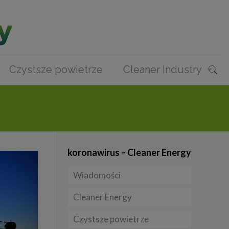
Czystsze powietrze
Cleaner Industry
koronawirus – Cleaner Energy
Wiadomości
Cleaner Energy
Firmy
Czystsze powietrze
Prawo
Dla domu