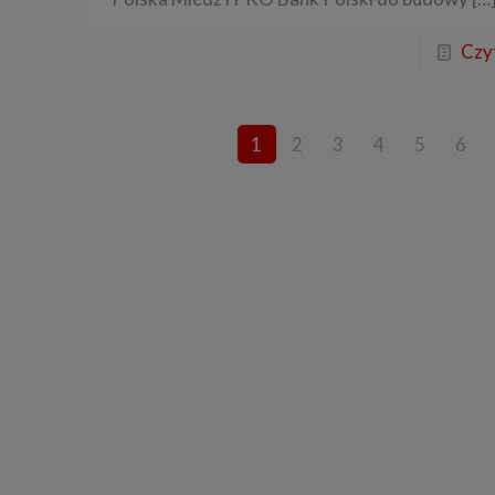
Przetwa
zainter
niezbęd
Czyt
w tych 
6. Praw
W każde
danych 
1
2
3
4
5
6
będziem
uzasadn
Twoje d
roszcze
W każde
danych 
zaprzes
7. Okr
Twoje 
a) niez
będą świ
dozwolo
statyst
b) niez
usług w
momentu