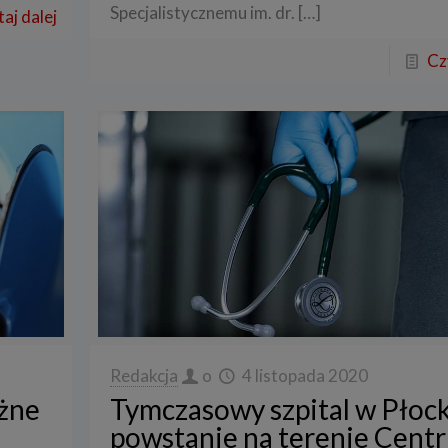
Specjalistycznemu im. dr.
[…]
aj dalej
Cz
Redakcja
o
4 listopada 2020
eżne
Tymczasowy szpital w Płoc
powstanie na terenie Cent