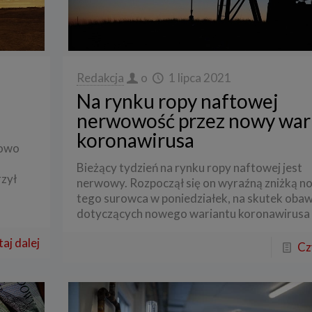
Redakcja
o
1 lipca 2021
Na rynku ropy naftowej
nerwowość przez nowy war
koronawirusa
kowo
Bieżący tydzień na rynku ropy naftowej jest
zył
nerwowy. Rozpoczął się on wyraźną zniżką 
tego surowca w poniedziałek, na skutek oba
dotyczących nowego wariantu koronawirusa 
aj dalej
Cz