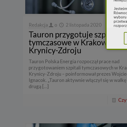
Niniejsz
Jesteśm
Równocz
wyboru 
przetwa
Redakcja
o
2 listopada 2020
rozporz
w spraw
Tauron przygotuje szpitale
sprawie
rozporz
tymczasowe w Krakowie i
ochroni
Krynicy-Zdroju
2.
Admi
Niniejs
Tauron Polska Energia rozpoczął prace nad
Cleaner
przygotowaniem szpitali tymczasowych w Kra
ul. Dąb
Krajowe
Krynicy-Zdroju – poinformował prezes Wojcie
Warszaw
Ignacok. „Tauron aktywnie włączył się w walkę
000077
drugą
[…]
Spółka,
danych
Czyt
W spraw
a) pod 
b) pisem