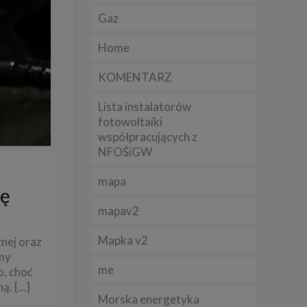
Gaz
lądania
Home
lizą
KOMENTARZ
b
Lista instalatorów
fotowoltaiki
współpracujących z
NFOŚiGW
struje
mapa
adużyć
ię
rawnie
mapav2
izacją
.
Mapka v2
nej oraz
my
me
, choć
zie
ną.
[…]
Morska energetyka