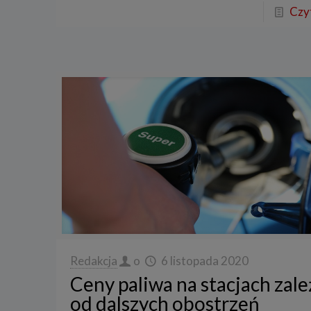
Czyt
Redakcja
o
6 listopada 2020
Ceny paliwa na stacjach zal
od dalszych obostrzeń