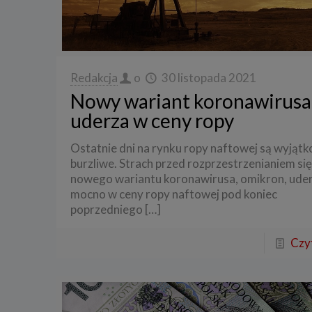
Redakcja
o
30 listopada 2021
Nowy wariant koronawirusa
uderza w ceny ropy
Ostatnie dni na rynku ropy naftowej są wyjąt
burzliwe. Strach przed rozprzestrzenianiem się
nowego wariantu koronawirusa, omikron, uder
mocno w ceny ropy naftowej pod koniec
poprzedniego
[…]
Czyt