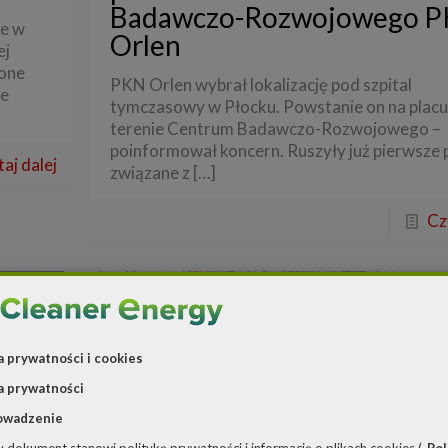
Badawczo-Rozwojowego 
ne w
Orlen
ej
zone
PKN Orlen wybrał lokalizację pod szpital
ce
tymczasowy w Płocku. Powstanie on na placu
terenie Centrum Badawczo-Rozwojowego –
poinformował koncern. Ruszyły już pierwsze 
aj dalej
związane z
[…]
Cz
a prywatności i cookies
a prywatności
owadzenie