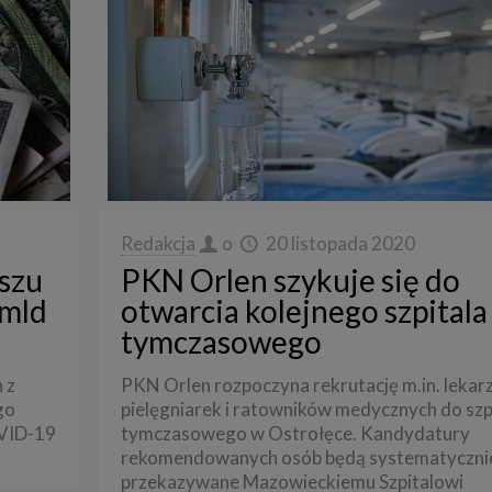
Redakcja
o
20 listopada 2020
szu
PKN Orlen szykuje się do
mld
otwarcia kolejnego szpitala
tymczasowego
 z
PKN Orlen rozpoczyna rekrutację m.in. lekarz
go
pielęgniarek i ratowników medycznych do szp
OVID-19
tymczasowego w Ostrołęce. Kandydatury
rekomendowanych osób będą systematyczni
przekazywane Mazowieckiemu Szpitalowi