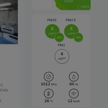
energii
y,
itala
e