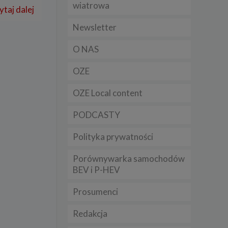
wiatrowa
ytaj dalej
t
sobowych
Newsletter
O NAS
Twoich
ba że
OZE
prawnie
 lub
y
OZE Local content
Twoich
PODCASTY
rawa –
Polityka prywatności
Porównywarka samochodów
BEV i P-HEV
i te
ch
Prosumenci
tingu
Redakcja
ne do
sług