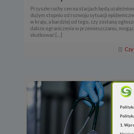
Przyszłe ruchy cen na stacjach będą uzależnio
dużym stopniu od rozwoju sytuacji epidemiczn
w kraju, a bardziej od tego, czy zostaną ogłos
dalsze ograniczenia w przemieszczaniu, mogą
skutkować
[…]
Czyt
Polityk
Polityk
1. Wpr