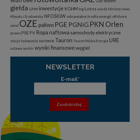
wiatrowe
Gaz System
giełda
inwestycje
KGHM
Lotos
GPW
lng
miedź
Ministerstwo
NFOŚiGW
odnawialne żrodła energii
offshore
Klimatu i Środowiska
OZE
PKN Orlen
PGE
PGNiG
paliwo
wind
Ropa naftowa
samochody elektryczne
PSE
PV
prawo
Tauron
URE
surowce
stacje ładowania
Tauron Polska Energia
wyniki finansowe
węgiel
ustawa
wodór
NEWSLETTER
E-mail*