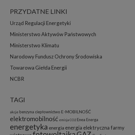
PRZYDATNE LINKI
Urząd Regulacji Energetyki
Ministerstwo Aktywów Państwowych
Ministerstwo Klimatu
Narodowy Fundusz Ochrony Środowiska
Towarowa Giełda Energii
NCBR
TAGI
E-MOBILNOŚĆ
benzyna
ciepłownictwo
akcje
elektromobilność
Enea
Energa
emisja CO2
energetyka
energia elektryczna
farmy
energia
fotowoltaika
GAZ