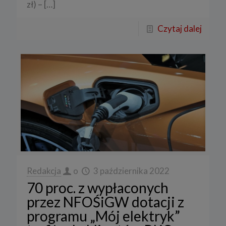
zł) –
[…]
Czytaj dalej
Redakcja
o
3 października 2022
70 proc. z wypłaconych
przez NFOŚiGW dotacji z
programu „Mój elektryk”