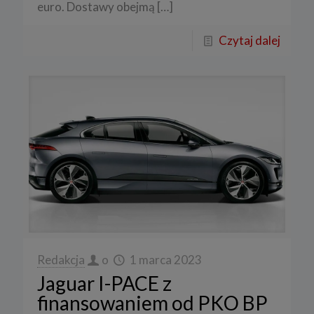
euro. Dostawy obejmą
[…]
Czytaj dalej
Redakcja
o
1 marca 2023
Jaguar I-PACE z
finansowaniem od PKO BP