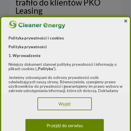
trafiło do klientów PKO
Leasing
W ciągu pierwszych 8 miesięcy tego roku 23
proc. wniosków, które wpłynęły do BOŚ od
klientów, ubiegających się o dopłaty do
Polityka prywatności i cookies
leasingu i wynajmu długoterminowego
Polityka prywatności
samochodów
[…]
1. Wprowadzenie
Czytaj dalej
Niniejszy dokument stanowi politykę prywatności i informację o
plikach cookies („
Polityka
”).
Jesteśmy zobowiązani do ochrony prywatności osób
odwiedzających naszą stronę. Równocześnie, szanujemy prawo
użytkowników do prywatności i gwarantujemy im prawo wyboru w
zakresie udostępniania informacji, które ich dotyczą. Dokładamy
starań, aby przetwarzanie odbywało się zgodnie z obowiązującymi
przepisami, w szczególności rozporządzeniem Parlamentu
Wyjdź
Europejskiego i Rady (UE) 2016/979 z dnia 27 kwietnia 2016 r. w
sprawie ochrony osób fizycznych w związku z przetwarzaniem
danych osobowych i w sprawie swobodnego przepływu takich
danych oraz uchylenia dyrektywy 95/46/WE (ogólne
rozporządzenie o ochronie danych) („
RODO
”) oraz ustawą z dnia
Przejdź do serwisu
10 maja 2018 roku o ochronie danych osobowych („
UODO
”).