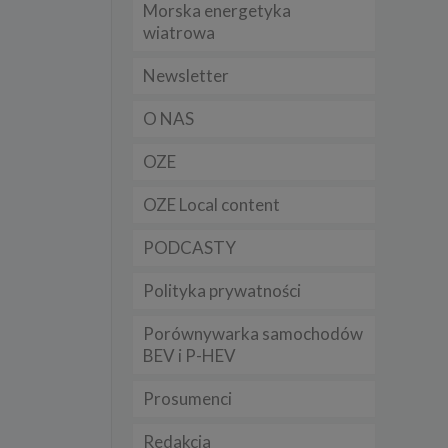
Morska energetyka
t
wiatrowa
sobowych
Newsletter
Twoich
O NAS
ba że
prawnie
 lub
OZE
y
OZE Local content
Twoich
rawa –
PODCASTY
Polityka prywatności
Porównywarka samochodów
i te
BEV i P-HEV
ch
Prosumenci
tingu
ne do
Redakcja
sług