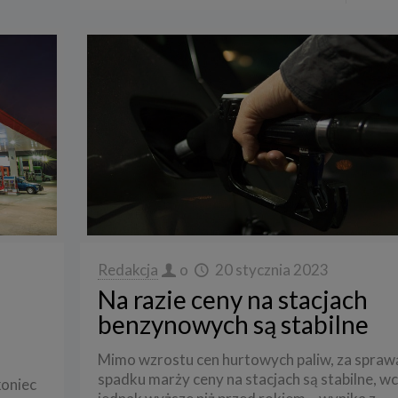
Redakcja
o
20 stycznia 2023
Na razie ceny na stacjach
benzynowych są stabilne
Mimo wzrostu cen hurtowych paliw, za spraw
spadku marży ceny na stacjach są stabilne, wc
koniec