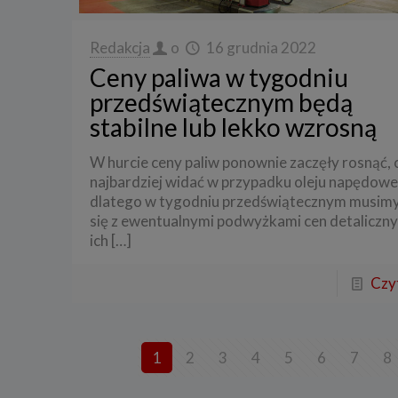
3. Zak
Redakcja
o
16 grudnia 2022
Spółka 
stron i
Ceny paliwa w tygodniu
aktywno
przedświątecznym będą
Spółka 
stabilne lub lekko wzrosną
korzysta
4. Cel 
W hurcie ceny paliw ponownie zaczęły rosnąć, 
Twoje d
najbardziej widać w przypadku oleju napędowe
dlatego w tygodniu przedświątecznym musimy 
a) reali
swoje ko
się z ewentualnymi podwyżkami cen detaliczny
ich
[…]
b) dopa
oraz po
uzasadni
Czyt
c) ewen
naszego
5. Wym
1
2
3
4
5
6
7
8
Podanie 
niepoda