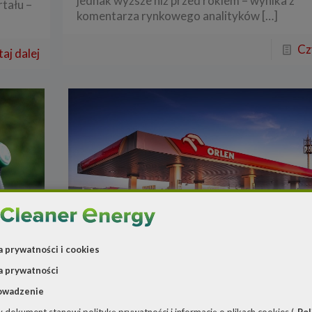
jednak wyższe niż przed rokiem – wynika z
rtału –
komentarza rynkowego analityków
[…]
Cz
aj dalej
a prywatności i cookies
a prywatności
Redakcja
o
12 stycznia 2023
PKN Orlen miał 1920 stacji
owadzenie