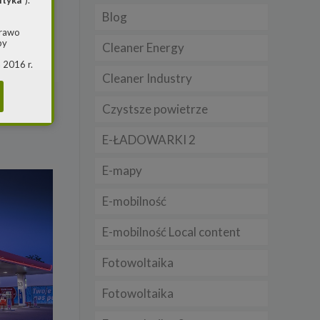
ityka
”).
Blog
paliw w
prawo
by
 placówek
Cleaner Energy
 2016 r.
i w
Cleaner Industry
(ogólne
ytaj dalej
 o
Czystsze powietrze
E-ŁADOWARKI 2
m jest
ie, przy
E-mapy
awy w
RS
E-mobilność
warzania
E-mobilność Local content
Fotowoltaika
Fotowoltaika