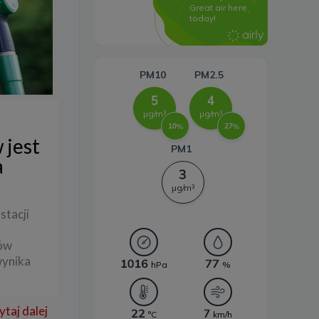
Systemy magazynowania
energii
 jest
a
stacji
tów
wynika
ytaj dalej