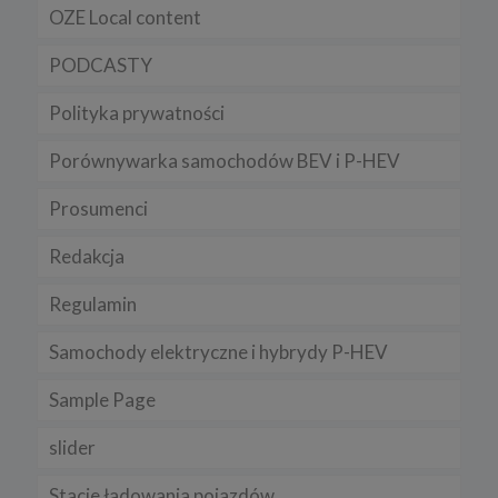
OZE Local content
Regulamin serwisu
PODCASTY
Polityka prywatności
Porównywarka samochodów BEV i P-HEV
Prosumenci
Redakcja
Regulamin
Samochody elektryczne i hybrydy P-HEV
Sample Page
slider
Stacje ładowania pojazdów