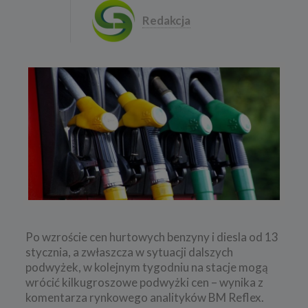
Redakcja
Po wzroście cen hurtowych benzyny i diesla od 13
stycznia, a zwłaszcza w sytuacji dalszych
podwyżek, w kolejnym tygodniu na stacje mogą
wrócić kilkugroszowe podwyżki cen – wynika z
komentarza rynkowego analityków BM Reflex.