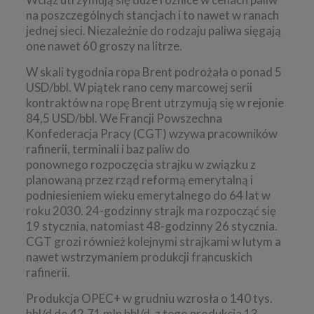
na poszczególnych stancjach i to nawet w ranach
jednej sieci. Niezależnie do rodzaju paliwa sięgają
one nawet 60 groszy na litrze.
W skali tygodnia ropa Brent podrożała o ponad 5
USD/bbl. W piątek rano ceny marcowej serii
kontraktów na ropę Brent utrzymują się w rejonie
84,5 USD/bbl. We Francji Powszechna
Konfederacja Pracy (CGT) wzywa pracowników
rafinerii, terminali i baz paliw do
ponownego rozpoczęcia strajku w związku z
planowaną przez rząd reformą emerytalną i
podniesieniem wieku emerytalnego do 64 lat w
roku 2030. 24-godzinny strajk ma rozpocząć się
19 stycznia, natomiast 48-godzinny 26 stycznia.
CGT grozi również kolejnymi strajkami w lutym a
nawet wstrzymaniem produkcji francuskich
rafinerii.
Produkcja OPEC+ w grudniu wzrosła o 140 tys.
bbl/d do 42,71 mln bbl/d, z tego produkcja 13