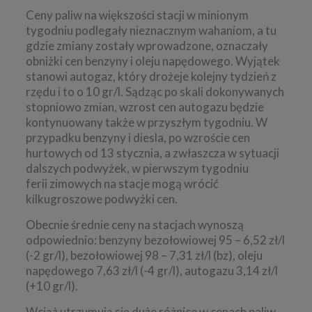
Ceny paliw na większości stacji w minionym
tygodniu podlegały nieznacznym wahaniom, a tu
gdzie zmiany zostały wprowadzone, oznaczały
obniżki cen benzyny i oleju napędowego. Wyjątek
stanowi autogaz, który drożeje kolejny tydzień z
rzędu i to o 10 gr/l. Sądząc po skali dokonywanych
stopniowo zmian, wzrost cen autogazu będzie
kontynuowany także w przyszłym tygodniu. W
przypadku benzyny i diesla, po wzroście cen
hurtowych od 13 stycznia, a zwłaszcza w sytuacji
dalszych podwyżek, w pierwszym tygodniu
ferii zimowych na stacje mogą wrócić
kilkugroszowe podwyżki cen.
Obecnie średnie ceny na stacjach wynoszą
odpowiednio: benzyny bezołowiowej 95 – 6,52 zł/l
(-2 gr/l), bezołowiowej 98 – 7,31 zł/l (bz), oleju
napędowego 7,63 zł/l (-4 gr/l), autogazu 3,14 zł/l
(+10 gr/l).
Wciąż utrzymują się duże różnice w cenach paliw