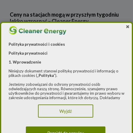
Ceny na stacjach mogą w przyszłym tygodniu
lekko wzrosnąć – Cleaner Energy
Wiadomości
Polityka prywatności i cookies
Cleaner Energy
Firmy
Polityka prywatności
Czystsze powietrze
Prawo
Dla domu
1. Wprowadzenie
Niniejszy dokument stanowi politykę prywatności i informację o
E-mobilność
Rynek/Gospodarka
Dla firmy
plikach cookies („
Polityka
”).
Jesteśmy zobowiązani do ochrony prywatności osób
FOTOWOLTAIKA
Dla samorządu
E-ładowarki
odwiedzających naszą stronę. Równocześnie, szanujemy prawo
użytkowników do prywatności i gwarantujemy im prawo wyboru w
Gaz
Samochody elektryczne EV
zakresie udostępniania informacji, które ich dotyczą. Dokładamy
starań, aby przetwarzanie odbywało się zgodnie z obowiązującymi
przepisami, w szczególności rozporządzeniem Parlamentu
OZE
Auta hybrydowe m-HEV i HEV
Rynek gazu
Wyjdź
Europejskiego i Rady (UE) 2016/979 z dnia 27 kwietnia 2016 r. w
sprawie ochrony osób fizycznych w związku z przetwarzaniem
danych osobowych i w sprawie swobodnego przepływu takich
Raporty
Samochody typu plug in hybrid BEV
CNG
Licznik OZE
danych oraz uchylenia dyrektywy 95/46/WE (ogólne
rozporządzenie o ochronie danych) („
RODO
”) oraz ustawą z dnia
Przejdź do serwisu