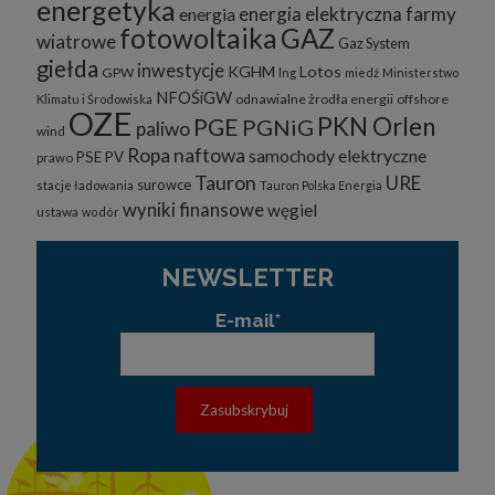
energetyka
energia elektryczna
farmy
energia
fotowoltaika
GAZ
wiatrowe
Gaz System
giełda
inwestycje
KGHM
Lotos
GPW
lng
miedź
Ministerstwo
NFOŚiGW
odnawialne żrodła energii
offshore
Klimatu i Środowiska
OZE
PKN Orlen
PGE
PGNiG
paliwo
wind
Ropa naftowa
samochody elektryczne
PSE
PV
prawo
Tauron
URE
surowce
stacje ładowania
Tauron Polska Energia
wyniki finansowe
węgiel
ustawa
wodór
NEWSLETTER
E-mail*