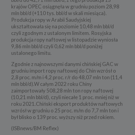
krajów OPEC osiągnęła w grudniu poziom 28,98
mln bbl/d (+110 tys. bbl/d w skali miesiąca).
Produkcja ropy w Arabii Saudyjskiej
ukształtowała się na poziomie 10,48 mln bbl/d
czyli zgodnym z ustalonym limitem. Rosyjska
produkcja ropy naftowej w listopadzie wyniosła
9,86 mln bbl/d czyli 0,62 mln bbl/d poniżej
ustalonego limitu.
Zgodnie z najnowszymi danymi chińskiej GAC w
grudniu import ropy naftowej do Chin wzrósł o
2,8 proc. m/m i 4,2 proc. r/r do 48,07 mln ton (11,4
mln bbl/d).W całym 2022 roku Chiny
zaimportowały 508,28 mln ton ropy naftowej
(10,21 mln bbl/d), czyli niecałe 1 proc. mniej niż w
roku 2021.Chiński eksport produktów naftowych
wzrósł w grudniu o 25 proc. m/m do 7,7 mln ton i
był blisko o 139 proc. wyższy niż przed rokiem.
(ISBnews/BM Reflex)