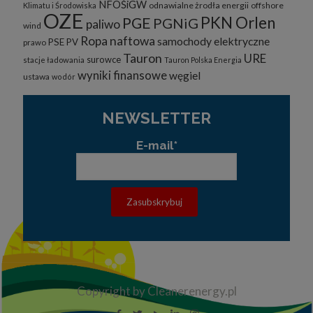
NFOŚiGW
odnawialne żrodła energii
offshore
Klimatu i Środowiska
OZE
PKN Orlen
PGE
PGNiG
paliwo
wind
Ropa naftowa
samochody elektryczne
PSE
PV
prawo
Tauron
URE
surowce
stacje ładowania
Tauron Polska Energia
wyniki finansowe
węgiel
ustawa
wodór
NEWSLETTER
E-mail*
Copyright by Cleanerenergy.pl