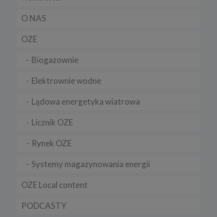
serwis oraz aby dostosować go w sposób przyjazny
użytkownikom.
O NAS
2. Do czego są wykorzystywane pliki cookies?
OZE
Pliki cookies i inne dane przechowywane na Twoim urządzeniu są
wykorzystywane do:
Biogazownie
a) zapewnienia użytkownikom lepszego odbioru online,
Elektrownie wodne
b) umożliwienia ustawienia osobistych preferencji,
c) zapewnienia bezpieczeństwa,
Lądowa energetyka wiatrowa
d) kontroli i ulepszania naszych usług,
Licznik OZE
e) zbierania danych statystycznych.
3. Jak długo cookies są przechowywane?
Rynek OZE
Pliki cookies danej sesji pozostają na komputerze tylko do
momentu zamknięcia przeglądarki.
Systemy magazynowania energii
Trwałe pliki cookies są przechowywane na twardym dysku do
czasu ich usunięcia lub wygaśnięcia. Służą one m.in. do
OZE Local content
zapamiętywania preferencji użytkownika podczas korzystania ze
strony.
PODCASTY
4. Wykaz wykorzystywanych plików cookies