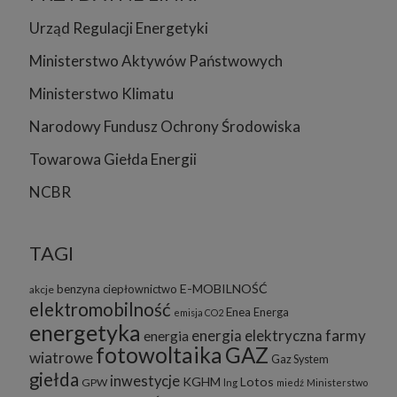
Urząd Regulacji Energetyki
Ministerstwo Aktywów Państwowych
Ministerstwo Klimatu
Narodowy Fundusz Ochrony Środowiska
Towarowa Giełda Energii
NCBR
TAGI
E-MOBILNOŚĆ
benzyna
ciepłownictwo
akcje
elektromobilność
Enea
Energa
emisja CO2
energetyka
energia elektryczna
farmy
energia
fotowoltaika
GAZ
wiatrowe
Gaz System
giełda
inwestycje
KGHM
Lotos
GPW
lng
miedź
Ministerstwo