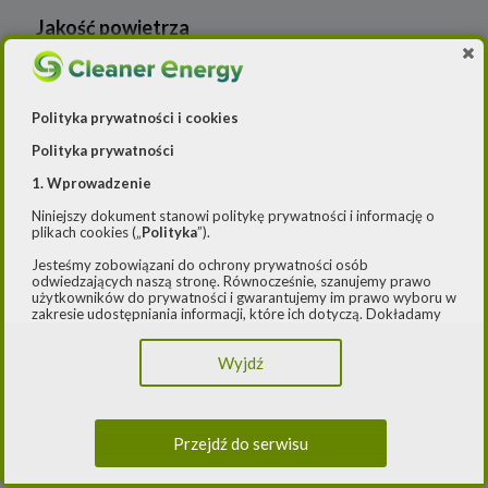
Rynek OZE
Jakość powietrza
Lądowa energetyka wiatrowa
-- Airly Widget Begin -->
Systemy magazynowania energii
Polityka prywatności i cookies
Polityka prywatności
1. Wprowadzenie
Niniejszy dokument stanowi politykę prywatności i informację o
plikach cookies („
Polityka
”).
Jesteśmy zobowiązani do ochrony prywatności osób
odwiedzających naszą stronę. Równocześnie, szanujemy prawo
użytkowników do prywatności i gwarantujemy im prawo wyboru w
zakresie udostępniania informacji, które ich dotyczą. Dokładamy
starań, aby przetwarzanie odbywało się zgodnie z obowiązującymi
przepisami, w szczególności rozporządzeniem Parlamentu
Wyjdź
Europejskiego i Rady (UE) 2016/979 z dnia 27 kwietnia 2016 r. w
sprawie ochrony osób fizycznych w związku z przetwarzaniem
danych osobowych i w sprawie swobodnego przepływu takich
danych oraz uchylenia dyrektywy 95/46/WE (ogólne
rozporządzenie o ochronie danych) („
RODO
”) oraz ustawą z dnia
Przejdź do serwisu
10 maja 2018 roku o ochronie danych osobowych („
UODO
”).
2.
Administrator danych osobowych