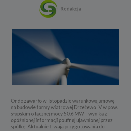
Redakcja
Onde zawarło w listopadzie warunkową umowę
na budowie farmy wiatrowej Drzeżewo IV w pow.
słupskim o łącznej mocy 50,6 MW – wynika z
opóźnionej informacji poufnej ujawnionej przez
spółkę. Aktualnie trwają przygotowania do