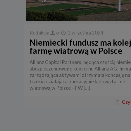
Redakcja
o
2 września 2024
Niemiecki fundusz ma kole
farmę wiatrową w Polsce
Allianz Capital Partners, będąca częścią niemi
ubezpieczeniowego koncernu Allianz AG, firma
zarządzająca aktywami otrzymała koncesję na
trzecią działającą operacyjnie lądową farmę
wiatrową w Polsce – FW
[…]
Czyt