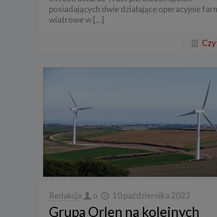
posiadających dwie działające operacyjnie far
3. Zak
wiatrowe w
[…]
Spółka 
stron i
Czyt
aktywno
Spółka 
korzysta
4. Cel 
Twoje d
a) reali
swoje ko
b) dopa
oraz po
uzasadni
c) ewen
naszego
5. Wym
Redakcja
o
10 października 2023
Podanie 
niepoda
Grupa Orlen na kolejnych