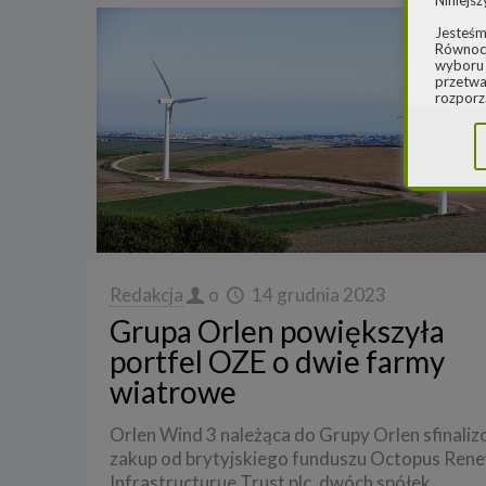
Niniejsz
Jesteśm
Równocz
wyboru 
przetwa
rozporz
w spraw
sprawie
rozporz
ochroni
2.
Admi
Niniejs
Cleaner
ul. Dąb
Krajowe
Redakcja
o
14 grudnia 2023
Warszaw
000077
Grupa Orlen powiększyła
Spółka,
portfel OZE o dwie farmy
danych
wiatrowe
W spraw
a) pod 
Orlen Wind 3 należąca do Grupy Orlen sfinali
zakup od brytyjskiego funduszu Octopus Ren
b) pisem
Infrastructurue Trust plc. dwóch spółek