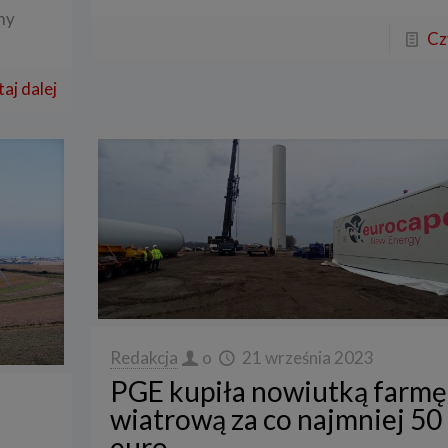
my
res przetwarzanych danych
Cz
przetwarza dane, które użytkownicy podają lub udostępniają w historii przeg
 aplikacji w ramach korzystania z naszych usług (wraz ze zautomatyzowaną ana
aj dalej
ści użytkownika na stronie).
przetwarza również dane, które użytkownik podaje w celu założenia konta lu
nia z usługi newslettera, tj. imię, nazwisko, adres e-mail.
i podstawa przetwarzania danych
ane będą przetwarzane do celu:
zacji usługi w oparciu o regulamin korzystania z serwisu, jeśli użytkownik zareje
nto lub skorzysta z usługi newslettera (podstawa z art. 6 ust. 1 lit. b RODO),
sowania treści serwisu do zainteresowań użytkownika, a także wykrywania n
miarów statystycznych i udoskonalenia usług, będącego realizacją naszego p
onego interesu (podstawa z art. 6 ust. 1 lit. f RODO),
tualnego ustalenia, dochodzenia lub obrony przed roszczeniami będącego real
 prawnie uzasadnionego w tym interesu (podstawa z art. 6 ust. 1 lit. f RODO)
Redakcja
o
21 września 2023
óg podania danych
PGE kupiła nowiutką farmę
danych w celu realizacji usług jest niezbędne do świadczenia tych usług. W ra
wiatrową za co najmniej 50
nia tych danych usługa nie będzie mogła być świadczona.
euro