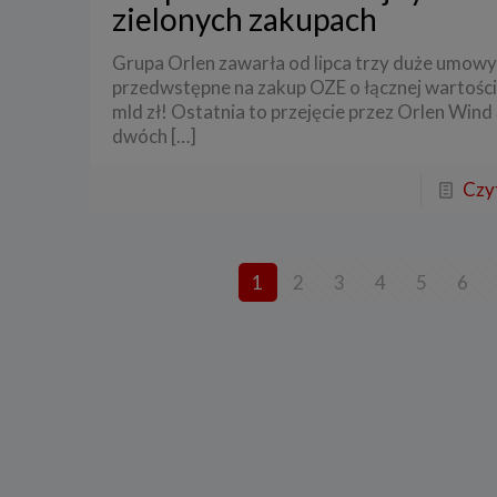
Przetwa
zielonych zakupach
zainter
niezbęd
w tych 
Grupa Orlen zawarła od lipca trzy duże umowy
przedwstępne na zakup OZE o łącznej wartości
6. Praw
mld zł! Ostatnia to przejęcie przez Orlen Wind
W każde
dwóch
[…]
danych 
będziem
uzasadn
Czyt
Twoje d
roszcze
W każde
danych 
zaprzes
1
2
3
4
5
6
7. Okr
Twoje 
a) niez
będą świ
dozwolo
statyst
b) niez
usług w
momentu