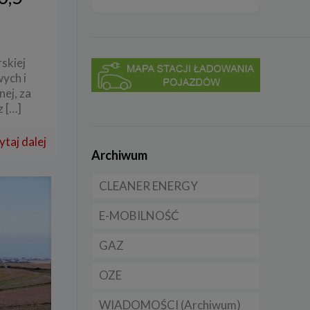
skiej
ych i
ej, za
z
[…]
ytaj dalej
Archiwum
CLEANER ENERGY
E-MOBILNOŚĆ
Dla domu
GAZ
Dla firmy
Samochody elektryczne
EV
OZE
Dla samorządu
CNG
Samochody hybrydowe
WIADOMOŚCI (Archiwum)
LNG
Licznik OZE