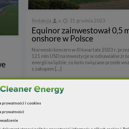
Redakcja
o
31 grudnia 2023
Equinor zainwestował 0,5 m
onshore w Polsce
Norweski koncern w III kwartale 2023 r. prze
121 mln USD na inwestycje w odnawialne źró
energii na lądzie, co było związane przede w
we
z zakupem
[…]
Cz
ą
48 MW
j
a prywatności i cookies
a prywatności
aj dalej
owadzenie