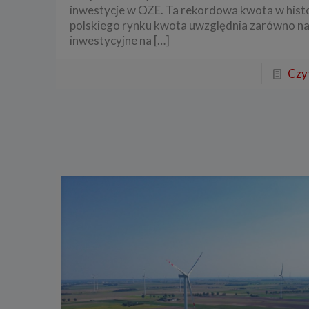
inwestycje w OZE. Ta rekordowa kwota w histo
polskiego rynku kwota uwzględnia zarówno n
inwestycyjne na
[…]
Czyt