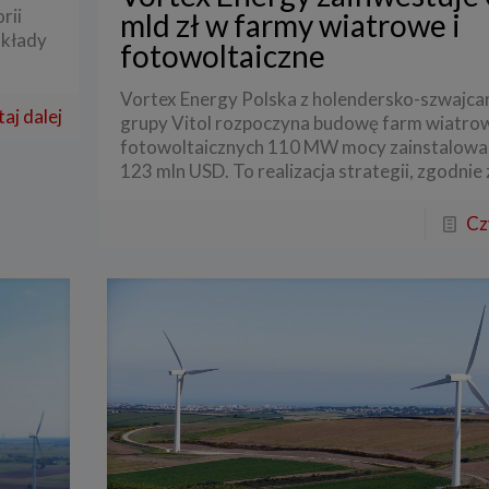
rii
mld zł w farmy wiatrowe i
akłady
fotowoltaiczne
Vortex Energy Polska z holendersko-szwajcar
aj dalej
grupy Vitol rozpoczyna budowę farm wiatrow
fotowoltaicznych 110 MW mocy zainstalowan
123 mln USD. To realizacja strategii, zgodnie 
Cz