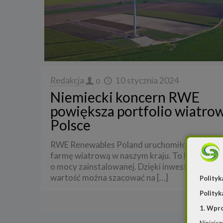
Redakcja
o
10 stycznia 2024
Niemiecki koncern RWE
powiększa portfolio wiatro
Polsce
RWE Renewables Poland uruchomiło 20 lądow
farmę wiatrową w naszym kraju. To FW Żnin 
o mocy zainstalowanej. Dzięki inwestycji, które
wartość można szacować na
[…]
Polityk
Polityk
Czyt
1. Wpr