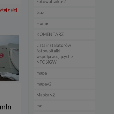
Fotowoltaika-2
ytaj dalej
Gaz
lądania
lizą
Home
b
KOMENTARZ
Lista instalatorów
fotowoltaiki
współpracujących z
struje
NFOŚiGW
adużyć
mapa
rawnie
mapav2
izacją
.
Mapka v2
zie
 mln
me