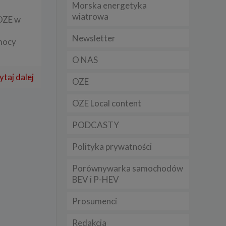
Morska energetyka
t
wiatrowa
sobowych
 OZE w
Newsletter
mocy
Twoich
O NAS
ba że
prawnie
ytaj dalej
 lub
OZE
y
OZE Local content
Twoich
rawa –
PODCASTY
Polityka prywatności
Porównywarka samochodów
i te
BEV i P-HEV
ch
Prosumenci
tingu
ne do
Redakcja
sług