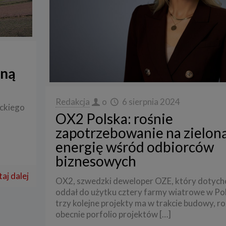
jną
Redakcja
o
6 sierpnia 2024
eckiego
OX2 Polska: rośnie
zapotrzebowanie na zielon
energię wśród odbiorców
biznesowych
aj dalej
OX2, szwedzki deweloper OZE, który dotych
oddał do użytku cztery farmy wiatrowe w Pol
trzy kolejne projekty ma w trakcie budowy, ro
obecnie porfolio projektów
[…]