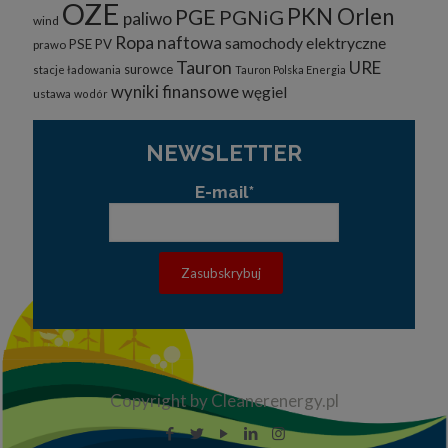
OZE
PKN Orlen
PGE
PGNiG
paliwo
wind
Ropa naftowa
samochody elektryczne
PSE
PV
prawo
Tauron
URE
surowce
stacje ładowania
Tauron Polska Energia
wyniki finansowe
węgiel
ustawa
wodór
NEWSLETTER
E-mail*
Copyright by Cleanerenergy.pl