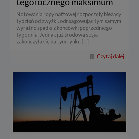
tegorocznego maksimum
Notowania ropy naftowej rozpoczęły bieżący
tydzień od zwyżki, odreagowując tym samym
wyraźne spadki z końcówki poprzedniego
tygodnia. Jednak już środowa sesja
zakończyła się na tym rynku
[…]
Czytaj dalej