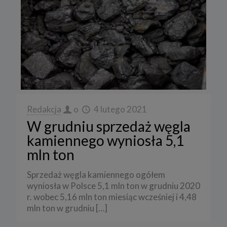
Redakcja
o
4 lutego 2021
W grudniu sprzedaż węgla
kamiennego wyniosła 5,1
mln ton
Sprzedaż węgla kamiennego ogółem
wyniosła w Polsce 5,1 mln ton w grudniu 2020
r. wobec 5,16 mln ton miesiąc wcześniej i 4,48
mln ton w grudniu
[…]