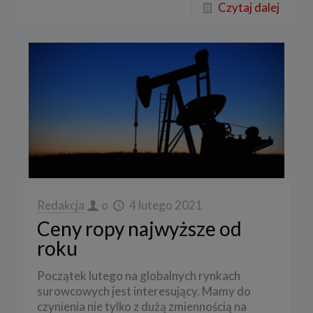
Czytaj dalej
Redakcja
o
4 lutego 2021
Ceny ropy najwyższe od
roku
Początek lutego na globalnych rynkach
surowcowych jest interesujący. Mamy do
czynienia nie tylko z dużą zmiennością na