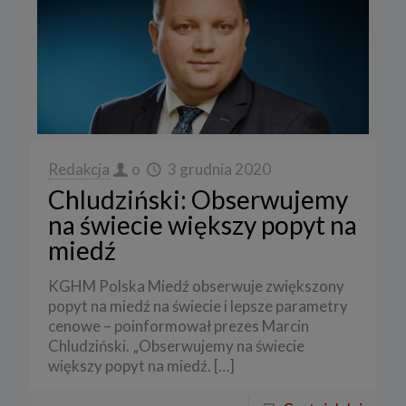
Redakcja
o
3 grudnia 2020
Chludziński: Obserwujemy
na świecie większy popyt na
miedź
KGHM Polska Miedź obserwuje zwiększony
popyt na miedź na świecie i lepsze parametry
cenowe – poinformował prezes Marcin
Chludziński. „Obserwujemy na świecie
większy popyt na miedź.
[…]