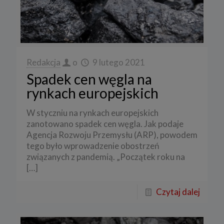
Redakcja
o
9 lutego 2021
Spadek cen węgla na
rynkach europejskich
W styczniu na rynkach europejskich
zanotowano spadek cen węgla. Jak podaje
Agencja Rozwoju Przemysłu (ARP), powodem
tego było wprowadzenie obostrzeń
związanych z pandemią. „Początek roku na
[…]
Czytaj dalej