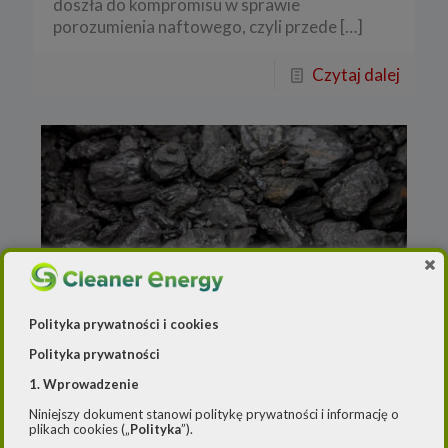
doszła do kompromisu w sprawie
porozumienia naftowego, czyli przede
[…]
Czytaj dalej
Polityka prywatności i cookies
Redakcja
o
1 grudnia 2020
Polityka prywatności
Sprzedaż węgla wyniosła w
1. Wprowadzenie
październiku 5,5 mln ton
Niniejszy dokument stanowi politykę prywatności i informację o
plikach cookies („
Polityka
”).