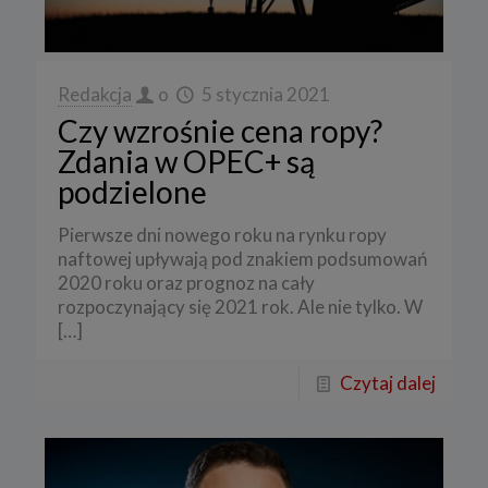
Redakcja
o
5 stycznia 2021
Czy wzrośnie cena ropy?
Zdania w OPEC+ są
podzielone
Pierwsze dni nowego roku na rynku ropy
naftowej upływają pod znakiem podsumowań
2020 roku oraz prognoz na cały
rozpoczynający się 2021 rok. Ale nie tylko. W
[…]
Czytaj dalej