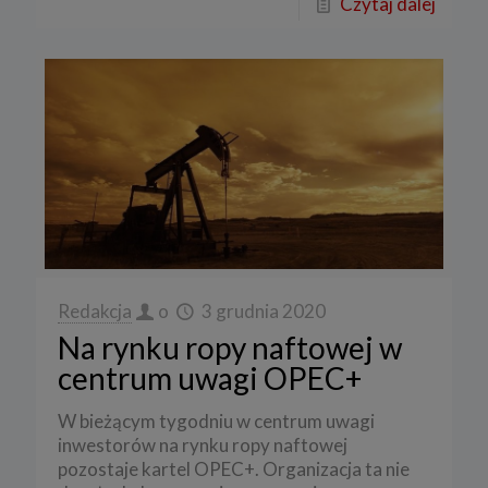
Czytaj dalej
Redakcja
o
3 grudnia 2020
Na rynku ropy naftowej w
centrum uwagi OPEC+
W bieżącym tygodniu w centrum uwagi
inwestorów na rynku ropy naftowej
pozostaje kartel OPEC+. Organizacja ta nie