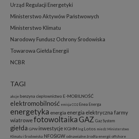
Urząd Regulacji Energetyki
Ministerstwo Aktywów Państwowych
Ministerstwo Klimatu
Narodowy Fundusz Ochrony Środowiska
Towarowa Giełda Energii
NCBR
TAGI
E-MOBILNOŚĆ
benzyna
ciepłownictwo
akcje
elektromobilność
Enea
Energa
emisja CO2
energetyka
energia elektryczna
farmy
energia
fotowoltaika
GAZ
wiatrowe
Gaz System
giełda
inwestycje
KGHM
Lotos
GPW
lng
miedź
Ministerstwo
NFOŚiGW
odnawialne żrodła energii
offshore
Klimatu i Środowiska