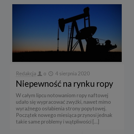
Redakcja
o
4 sierpnia 2020
Niepewność na rynku ropy
W całym lipcu notowaniom ropy naftowej
udało się wypracować zwyżki, nawet mimo
wyraźnego osłabienia strony popytowej.
Początek nowego miesiąca przynosi jednak
takie same problemy i wątpliwości
[…]