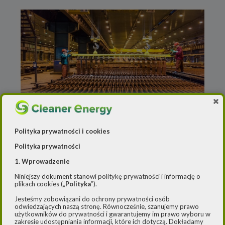
Redakcja
o
2 lipca 2020
Polityka prywatności i cookies
Analitycy prognozują
Polityka prywatności
wzrost ceny miedzi
1. Wprowadzenie
Według prognoz Citi, cena miedzi wzrośnie
Niniejszy dokument stanowi politykę prywatności i informację o
plikach cookies („
Polityka
”).
do ok. 6 300 USD za tonę do połowy 2021
roku z obecnych ok. 6 080 USD za tonę –
[…]
Jesteśmy zobowiązani do ochrony prywatności osób
odwiedzających naszą stronę. Równocześnie, szanujemy prawo
użytkowników do prywatności i gwarantujemy im prawo wyboru w
zakresie udostępniania informacji, które ich dotyczą. Dokładamy
Czytaj dalej