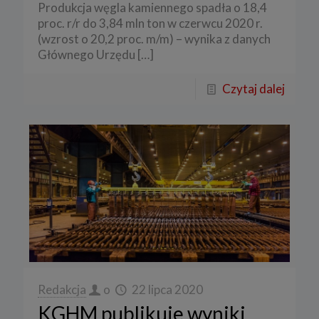
Produkcja węgla kamiennego spadła o 18,4
proc. r/r do 3,84 mln ton w czerwcu 2020 r.
(wzrost o 20,2 proc. m/m) – wynika z danych
Głównego Urzędu
[…]
Czytaj dalej
Redakcja
o
22 lipca 2020
KGHM publikuje wyniki