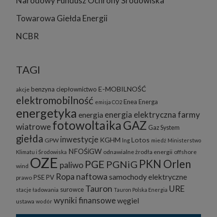
Narodowy Fundusz Ochrony Środowiska
Towarowa Giełda Energii
NCBR
TAGI
E-MOBILNOŚĆ
benzyna
ciepłownictwo
akcje
elektromobilność
Enea
Energa
emisja CO2
energetyka
energia elektryczna
farmy
energia
fotowoltaika
GAZ
wiatrowe
Gaz System
giełda
inwestycje
KGHM
Lotos
GPW
lng
miedź
Ministerstwo
NFOŚiGW
odnawialne żrodła energii
offshore
Klimatu i Środowiska
OZE
PKN Orlen
PGE
PGNiG
paliwo
wind
Ropa naftowa
samochody elektryczne
PSE
PV
prawo
Tauron
URE
surowce
stacje ładowania
Tauron Polska Energia
wyniki finansowe
węgiel
ustawa
wodór