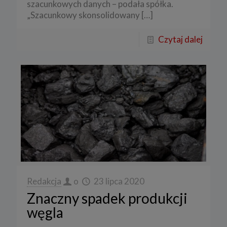
szacunkowych danych – podała spółka.
„Szacunkowy skonsolidowany
[…]
Czytaj dalej
Redakcja
o
23 lipca 2020
Znaczny spadek produkcji
węgla