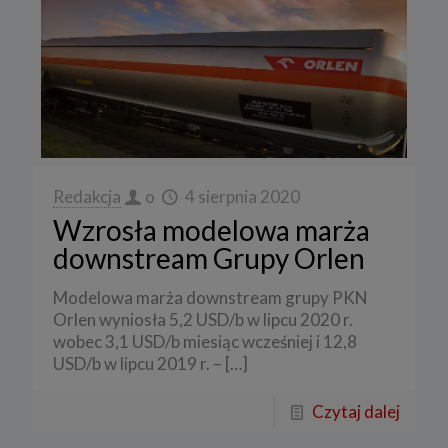
Redakcja
o
4 sierpnia 2020
Wzrosła modelowa marża
downstream Grupy Orlen
Modelowa marża downstream grupy PKN
Orlen wyniosła 5,2 USD/b w lipcu 2020 r.
wobec 3,1 USD/b miesiąc wcześniej i 12,8
USD/b w lipcu 2019 r. –
[…]
Czytaj dalej