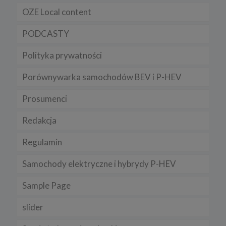
OZE Local content
Pamiętaj, że zmiana ustawienia plików cookies i podobnych
technologii może wpłynąć na sposób funkcjonowania naszego
serwisu.
PODCASTY
Niniejsza Polityka może być co pewien czas aktualizowana poprzez
zamieszczenie w serwisie jej nowej wersji.
Polityka prywatności
Regulamin serwisu
Porównywarka samochodów BEV i P-HEV
Prosumenci
Redakcja
Regulamin
Samochody elektryczne i hybrydy P-HEV
Sample Page
slider