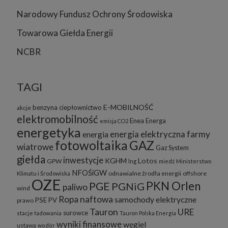
Narodowy Fundusz Ochrony Środowiska
Towarowa Giełda Energii
NCBR
TAGI
E-MOBILNOŚĆ
benzyna
ciepłownictwo
akcje
elektromobilność
Enea
Energa
emisja CO2
energetyka
energia elektryczna
farmy
energia
fotowoltaika
GAZ
wiatrowe
Gaz System
giełda
inwestycje
KGHM
Lotos
GPW
lng
miedź
Ministerstwo
NFOŚiGW
odnawialne żrodła energii
offshore
Klimatu i Środowiska
OZE
PKN Orlen
PGE
PGNiG
paliwo
wind
Ropa naftowa
samochody elektryczne
PSE
PV
prawo
Tauron
URE
surowce
stacje ładowania
Tauron Polska Energia
wyniki finansowe
węgiel
ustawa
wodór