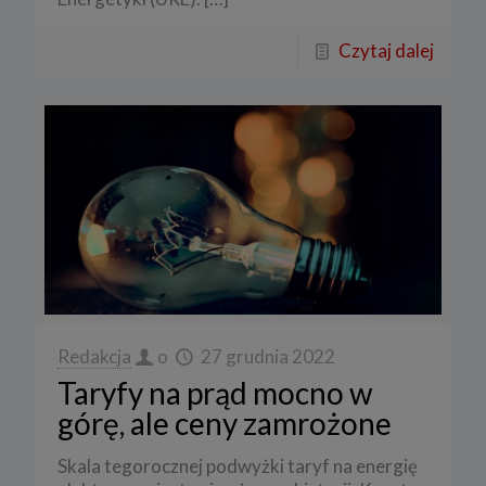
Czytaj dalej
Redakcja
o
27 grudnia 2022
Taryfy na prąd mocno w
górę, ale ceny zamrożone
Skala tegorocznej podwyżki taryf na energię