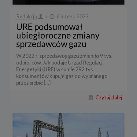
Redakcja
o
6 lutego 2023
URE podsumował
ubiegłoroczne zmiany
sprzedawców gazu
W 2022 r. sprzedawcę gazu zmieniło 9 tys.
odbiorców. Jak podaje Urząd Regulacji
Energetyki (URE) w sumie 292 tys.
konsumentów kupuje gaz od wybranego
przez siebie
[…]
Czytaj dalej