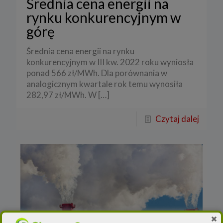
Średnia cena energii na
rynku konkurencyjnym w
górę
Średnia cena energii na rynku
konkurencyjnym w III kw. 2022 roku wyniosła
ponad 566 zł/MWh. Dla porównania w
analogicznym kwartale rok temu wynosiła
282,97 zł/MWh. W
[…]
Czytaj dalej