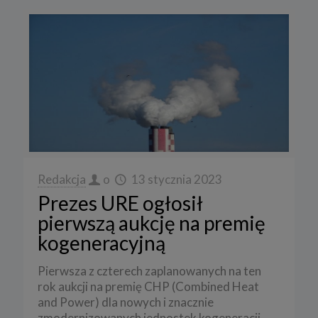
Redakcja
o
13 stycznia 2023
Prezes URE ogłosił
pierwszą aukcję na premię
kogeneracyjną
Pierwsza z czterech zaplanowanych na ten
rok aukcji na premię CHP (Combined Heat
and Power) dla nowych i znacznie
zmodernizowanych jednostek kogeneracji