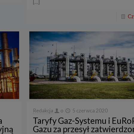
[…]
Cz
Redakcja
o
5 czerwca 2020
a
Taryfy Gaz-Systemu i EuRo
yjną
Gazu za przesył zatwierdzo