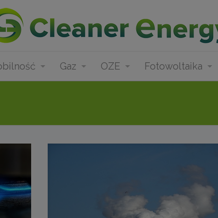
bilność
Gaz
OZE
Fotowoltaika