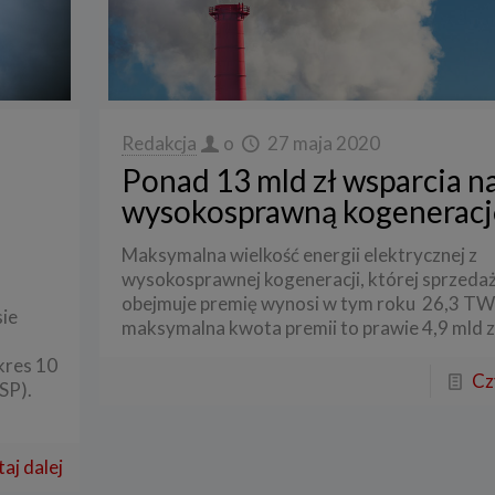
res przetwarzanych danych
przetwarza dane, które użytkownicy podają lub udostępniają w historii przeg
 aplikacji w ramach korzystania z naszych usług (wraz ze zautomatyzowaną ana
ści użytkownika na stronie).
przetwarza również dane, które użytkownik podaje w celu założenia konta lu
Redakcja
o
27 maja 2020
nia z usługi newslettera, tj. imię, nazwisko, adres e-mail.
Ponad 13 mld zł wsparcia n
i podstawa przetwarzania danych
wysokosprawną kogeneracj
ane będą przetwarzane do celu:
zacji usługi w oparciu o regulamin korzystania z serwisu, jeśli użytkownik zareje
Maksymalna wielkość energii elektrycznej z
nto lub skorzysta z usługi newslettera (podstawa z art. 6 ust. 1 lit. b RODO),
wysokosprawnej kogeneracji, której sprzeda
obejmuje premię wynosi w tym roku 26,3 TW
sowania treści serwisu do zainteresowań użytkownika, a także wykrywania n
sie
miarów statystycznych i udoskonalenia usług, będącego realizacją naszego p
maksymalna kwota premii to prawie 4,9 mld z
onego interesu (podstawa z art. 6 ust. 1 lit. f RODO),
kres 10
tualnego ustalenia, dochodzenia lub obrony przed roszczeniami będącego real
Cz
 prawnie uzasadnionego w tym interesu (podstawa z art. 6 ust. 1 lit. f RODO)
SP).
óg podania danych
danych w celu realizacji usług jest niezbędne do świadczenia tych usług. W ra
aj dalej
nia tych danych usługa nie będzie mogła być świadczona.