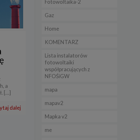
Fotowoltaika-2
Gaz
lądania
lizą
Home
b
KOMENTARZ
a
Lista instalatorów
ę
fotowoltaiki
współpracujących z
struje
NFOŚiGW
ż
h, a
adużyć
mapa
rawnie
ł.
[…]
mapav2
izacją
ytaj dalej
.
Mapka v2
zie
me