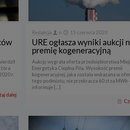
Redakcja
o
15 czerwca 2020
rców
URE ogłasza wyniki aukcji 
premię kogeneracyjną
ierdził
Aukcję wygrała oferta przedsiębiorstwa Mie
która
Energetyka Cieplna Piła. Wysokość premii
2020 r.
kogeneracyjnej, jaka została wskazana w ofe
tego podmiotu, nie przekracza 60 zł za MWh 
informuje
[…]
aj dalej
Cz