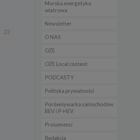
Morska energetyka
t
wiatrowa
sobowych
Newsletter
22
Twoich
O NAS
ba że
prawnie
 lub
OZE
y
OZE Local content
Twoich
rawa –
PODCASTY
Polityka prywatności
Porównywarka samochodów
i te
BEV i P-HEV
ch
Prosumenci
tingu
ne do
Redakcja
sług