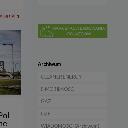
ytaj dalej
Archiwum
CLEANER ENERGY
E-MOBILNOŚĆ
Dla domu
GAZ
Dla firmy
Samochody elektryczne
EV
Pol
OZE
Dla samorządu
CNG
Samochody hybrydowe
ne
WIADOMOŚCI (Archiwum)
LNG
Licznik OZE