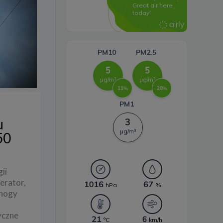
Systemy magazynowania
energii
u
50
ii
erator,
nnogy
yczne