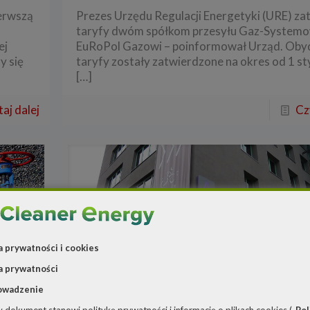
ierwszą
Prezes Urzędu Regulacji Energetyki (URE) za
taryfy dwóm spółkom przesyłu Gaz-Systemow
ej
EuRoPol Gazowi – poinformował Urząd. Oby
y się
taryfy zostały zatwierdzone na okres od 1 st
[…]
aj dalej
Cz
a prywatności i cookies
a prywatności
owadzenie