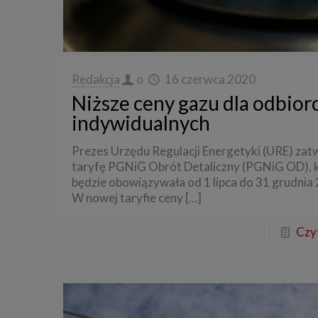
Redakcja
o
16 czerwca 2020
Niższe ceny gazu dla odbio
indywidualnych
Prezes Urzędu Regulacji Energetyki (URE) zatw
taryfę PGNiG Obrót Detaliczny (PGNiG OD), 
będzie obowiązywała od 1 lipca do 31 grudnia 
W nowej taryfie ceny
[…]
Czyt