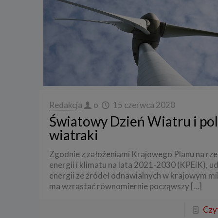
Redakcja
o
15 czerwca 2020
Światowy Dzień Wiatru i pol
wiatraki
Zgodnie z założeniami Krajowego Planu na rze
energii i klimatu na lata 2021-2030 (KPEiK), ud
energii ze źródeł odnawialnych w krajowym mi
ma wzrastać równomiernie począwszy
[…]
Czyt