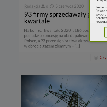
Niniejsz
Redakcja
o
5 czerwca 2020
Jesteśm
Równocz
93 firmy sprzedawały gaz w I
wyboru 
przetwa
kwartale
rozporz
w spraw
sprawie
Na koniec I kwartału 2020 r. 186 podmiotów
rozporz
posiadało koncesję na obrót paliwami gazowy
ochroni
Polsce, a 93 przedsiębiorstwa aktywnie uczest
2.
Admi
w obrocie gazem ziemnym –
[…]
Niniejs
Cleaner
Czyt
ul. Dąb
Krajowe
Warszaw
000077
Spółka,
danych
W spraw
a) pod 
b) pisem