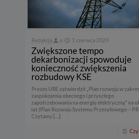
3. Zak
Spółka 
stron i
aktywno
Spółka 
Redakcja
o
1 czerwca 2020
korzysta
Zwiększone tempo
4. Cel 
dekarbonizacji spowoduje
Twoje d
konieczność zwiększenia
a) reali
rozbudowy KSE
swoje ko
b) dopa
Prezes URE zatwierdził „Plan rozwoju w zakre
oraz po
uzasadni
zaspokojenia obecnego i przyszłego
zapotrzebowania na energię elektryczną” na o
c) ewen
naszego
lat (Plan Rozwoju Systemu Przesyłowego – PR
Czytamy
[…]
5. Wym
Podanie 
Czyt
niepoda