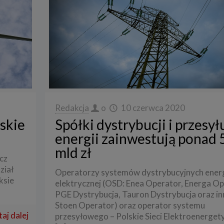
Redakcja
o
10 czerwca 2020
skie
Spółki dystrybucji i przesył
energii zainwestują ponad 
mld zł
cz
ział
Operatorzy systemów dystrybucyjnych energ
ksie
elektrycznej (OSD: Enea Operator, Energa Op
PGE Dystrybucja, Tauron Dystrybucja oraz i
Stoen Operator) oraz operator systemu
aj dalej
przesyłowego – Polskie Sieci Elektroenerget