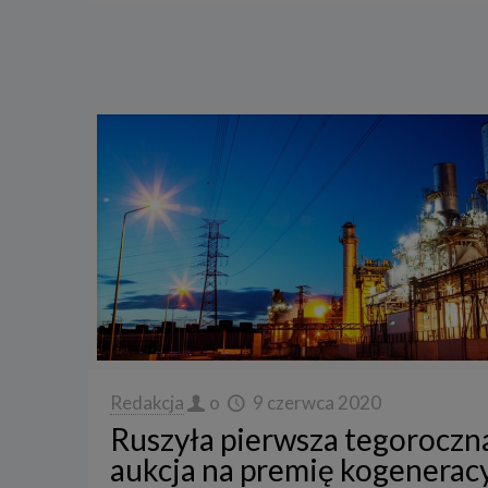
Redakcja
o
9 czerwca 2020
Ruszyła pierwsza tegoroczn
aukcja na premię kogenerac