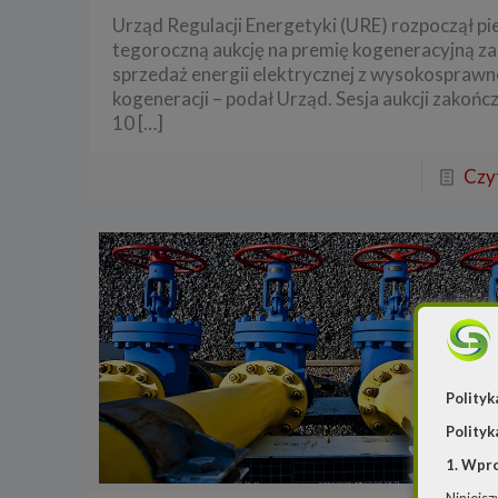
Urząd Regulacji Energetyki (URE) rozpoczął p
tegoroczną aukcję na premię kogeneracyjną za
sprzedaż energii elektrycznej z wysokosprawn
kogeneracji – podał Urząd. Sesja aukcji zakończ
10
[…]
Czyt
Polityk
Polityk
1. Wpr