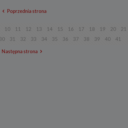
rzanie danych w pozostałych celach tj. dopasowanie treści serwisu do
esowań, pomiarów statystycznych i udoskonalenia usług w ramach serwisu jes
ne w celu zapewnienia wysokiej jakości usług. Niezebranie Twoich danych o
Poprzednia strona
celach może uniemożliwić poprawne świadczenie usług.
o do sprzeciwu
10
11
12
13
14
15
16
17
18
19
20
21
j chwili przysługuje Ci prawo do wniesienia sprzeciwu wobec przetwarzania 
opisanych powyżej. Przestaniemy przetwarzać Twoje dane w tych celach, chy
30
31
32
33
34
35
36
37
38
39
40
41
y w stanie wykazać, że w stosunku do Twoich danych istnieją dla nas ważne 
ione podstawy, które są nadrzędne wobec Twoich interesów, praw i wolności
ane będą nam niezbędne do ewentualnego ustalenia, dochodzenia lub obron
Następna strona
ń.
j chwili przysługuje Ci prawo do wniesienia sprzeciwu wobec przetwarzania 
w celu prowadzenia marketingu bezpośredniego. Jeżeli skorzystasz z tego p
taniemy przetwarzania danych w tym celu.
es przechowywania danych
dane osobowe:
będne do świadczenia usług, będą przechowywane przez okres, w którym usług
adczone, oraz po zakończeniu ich świadczenia, jednak wyłącznie jeżeli jest
ne lub wymagane w świetle obowiązującego prawa np. przetwarzanie w cela
ycznych, rozliczeniowych lub w celu dochodzenia roszczeń,
będne do dostosowania treści serwisu do zainteresowań, prowadzenia marke
łasnych, pomiarów statystycznych i udoskonalenia usług, będę przechowywa
 wyrażenia sprzeciwu lub do czasu zakończenia korzystania przez Ciebie z u