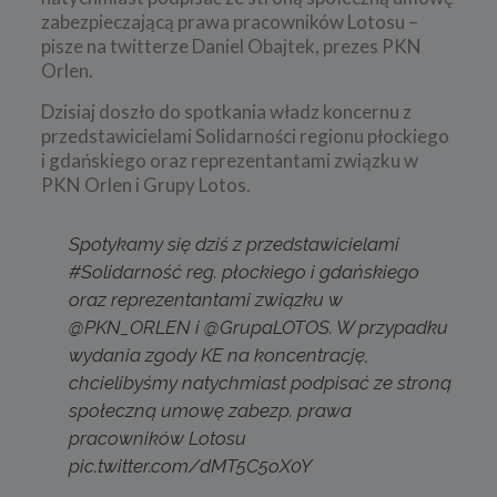
zabezpieczającą prawa pracowników Lotosu –
pisze na twitterze Daniel Obajtek, prezes PKN
Orlen.
Dzisiaj doszło do spotkania władz koncernu z
przedstawicielami Solidarności regionu płockiego
i gdańskiego oraz reprezentantami związku w
PKN Orlen i Grupy Lotos.
Spotykamy się dziś z przedstawicielami
#Solidarność
reg. płockiego i gdańskiego
oraz reprezentantami związku w
@PKN_ORLEN
i
@GrupaLOTOS
. W przypadku
wydania zgody KE na koncentrację,
chcielibyśmy natychmiast podpisać ze stroną
społeczną umowę zabezp. prawa
pracowników Lotosu
pic.twitter.com/dMT5C5oX0Y