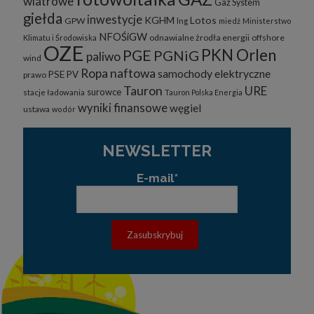
wiatrowe
Gaz System
giełda
inwestycje
KGHM
Lotos
GPW
lng
miedź
Ministerstwo
NFOŚiGW
odnawialne żrodła energii
offshore
Klimatu i Środowiska
OZE
PKN Orlen
PGE
PGNiG
paliwo
wind
Ropa naftowa
samochody elektryczne
PSE
PV
prawo
Tauron
URE
surowce
stacje ładowania
Tauron Polska Energia
wyniki finansowe
węgiel
ustawa
wodór
NEWSLETTER
E-mail*