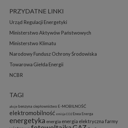
PRZYDATNE LINKI
Urząd Regulacji Energetyki
Ministerstwo Aktywów Państwowych
Ministerstwo Klimatu
Narodowy Fundusz Ochrony Środowiska
Towarowa Giełda Energii
NCBR
TAGI
E-MOBILNOŚĆ
benzyna
ciepłownictwo
akcje
elektromobilność
Enea
Energa
emisja CO2
energetyka
energia elektryczna
farmy
energia
fotowoltaika
GAZ