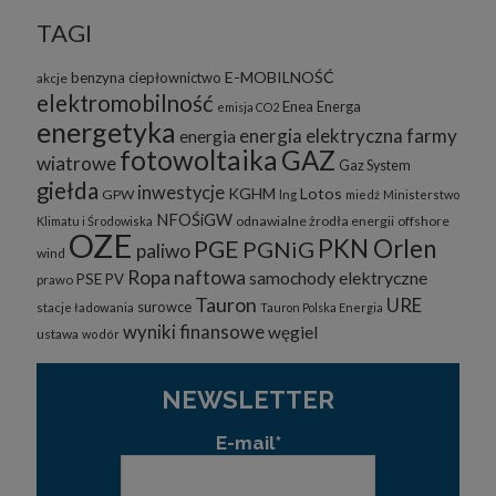
TAGI
E-MOBILNOŚĆ
benzyna
ciepłownictwo
akcje
elektromobilność
Enea
Energa
emisja CO2
energetyka
energia elektryczna
farmy
energia
fotowoltaika
GAZ
wiatrowe
Gaz System
giełda
inwestycje
KGHM
Lotos
GPW
lng
miedź
Ministerstwo
NFOŚiGW
odnawialne żrodła energii
offshore
Klimatu i Środowiska
OZE
PKN Orlen
PGE
PGNiG
paliwo
wind
Ropa naftowa
samochody elektryczne
PSE
PV
prawo
Tauron
URE
surowce
stacje ładowania
Tauron Polska Energia
wyniki finansowe
węgiel
ustawa
wodór
NEWSLETTER
E-mail*