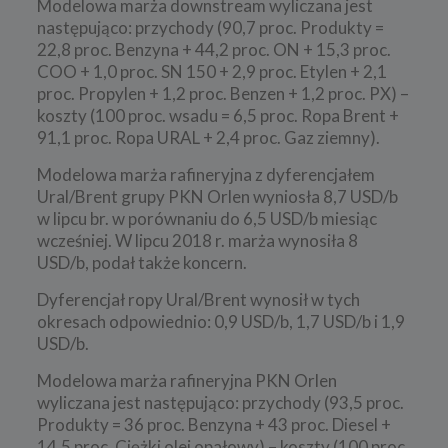
Modelowa marża downstream wyliczana jest
następująco: przychody (90,7 proc. Produkty =
22,8 proc. Benzyna + 44,2 proc. ON + 15,3 proc.
COO + 1,0 proc. SN 150 + 2,9 proc. Etylen + 2,1
proc. Propylen + 1,2 proc. Benzen + 1,2 proc. PX) –
koszty (100 proc. wsadu = 6,5 proc. Ropa Brent +
91,1 proc. Ropa URAL + 2,4 proc. Gaz ziemny).
Modelowa marża rafineryjna z dyferencjałem
Ural/Brent grupy PKN Orlen wyniosła 8,7 USD/b
w lipcu br. w porównaniu do 6,5 USD/b miesiąc
wcześniej. W lipcu 2018 r. marża wynosiła 8
USD/b, podał także koncern.
Dyferencjał ropy Ural/Brent wynosił w tych
okresach odpowiednio: 0,9 USD/b, 1,7 USD/b i 1,9
USD/b.
Modelowa marża rafineryjna PKN Orlen
wyliczana jest następująco: przychody (93,5 proc.
Produkty = 36 proc. Benzyna + 43 proc. Diesel +
14,5 proc. Ciężki olej opałowy) – koszty (100 proc.