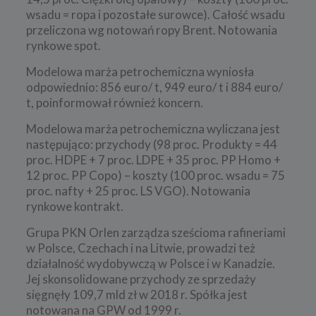
wsadu = ropa i pozostałe surowce). Całość wsadu
przeliczona wg notowań ropy Brent. Notowania
rynkowe spot.
Modelowa marża petrochemiczna wyniosła
odpowiednio: 856 euro/ t, 949 euro/ t i 884 euro/
t, poinformował również koncern.
Modelowa marża petrochemiczna wyliczana jest
następująco: przychody (98 proc. Produkty = 44
proc. HDPE + 7 proc. LDPE + 35 proc. PP Homo +
12 proc. PP Copo) – koszty (100 proc. wsadu = 75
proc. nafty + 25 proc. LS VGO). Notowania
rynkowe kontrakt.
Grupa PKN Orlen zarządza sześcioma rafineriami
w Polsce, Czechach i na Litwie, prowadzi też
działalność wydobywczą w Polsce i w Kanadzie.
Jej skonsolidowane przychody ze sprzedaży
sięgnęły 109,7 mld zł w 2018 r. Spółka jest
notowana na GPW od 1999 r.