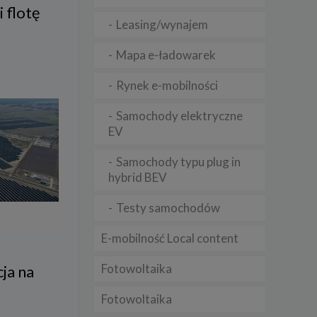
i flotę
Leasing/wynajem
lądania
Mapa e-ładowarek
lizą
Rynek e-mobilności
b
Samochody elektryczne
EV
Samochody typu plug in
struje
hybrid BEV
adużyć
rawnie
Testy samochodów
izacją
E-mobilność Local content
.
Fotowoltaika
ja na
zie
Fotowoltaika