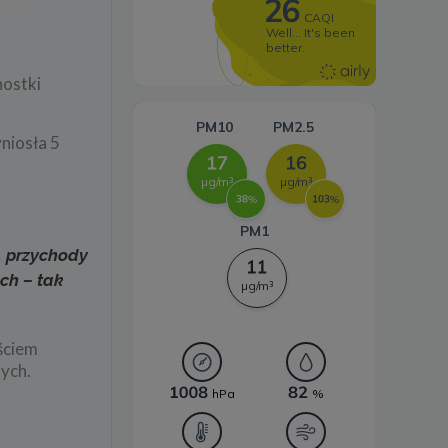
Systemy magazynowania
energii
nostki
niosła 5
c. przychody
ch – tak
jściem
nych.