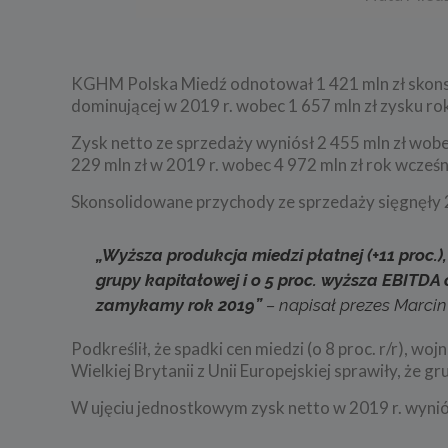
KGHM Polska Miedź odnotował 1 421 mln zł skons
dominującej w 2019 r. wobec 1 657 mln zł zysku rok
Zysk netto ze sprzedaży wyniósł 2 455 mln zł wob
229 mln zł w 2019 r. wobec 4 972 mln zł rok wcześn
Skonsolidowane przychody ze sprzedaży sięgnęły 22
„Wyższa produkcja miedzi płatnej (+11 proc.)
grupy kapitałowej i o 5 proc. wyższa EBITDA
zamykamy rok 2019”
– napisał prezes Marcin
Podkreślił, że spadki cen miedzi (o 8 proc. r/r), 
Wielkiej Brytanii z Unii Europejskiej sprawiły, ż
W ujęciu jednostkowym zysk netto w 2019 r. wyniós