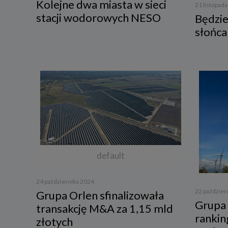
Kolejne dwa miasta w sieci
21 listopad
stacji wodorowych NESO
Będzie
3. Zak
słońca
Spółka 
stron i
aktywno
Spółka 
korzysta
4. Cel 
Twoje d
a) reali
swoje ko
b) dopa
oraz po
uzasadni
default
c) ewen
naszego
24 października 2024
22 paździer
5. Wym
Grupa Orlen sfinalizowała
Grupa 
transakcję M&A za 1,15 mld
Podanie 
niepoda
rankin
złotych