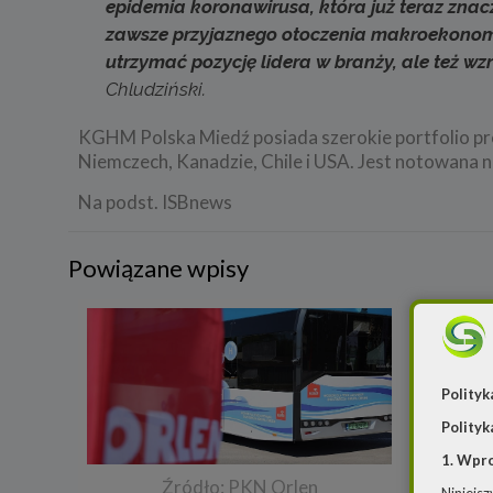
epidemia koronawirusa, która już teraz zna
zawsze przyjaznego otoczenia makroekonom
utrzymać pozycję lidera w branży, ale też w
Chludziński.
KGHM Polska Miedź posiada szerokie portfolio pr
Niemczech, Kanadzie, Chile i USA. Jest notowana 
Na podst. ISBnews
Powiązane wpisy
Polityk
Polityk
1. Wpr
Źródło: PKN Orlen