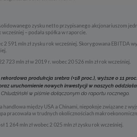
olidowanego zysku netto przypisanego akcjonariuszom jed
 wcześniej – podała spółka w raporcie.
ec 2 591 mln zł zysku rok wcześniej. Skorygowana EBITDA wy
iej.
 723 mln zł w 2019 r. wobec 20 526 mln zł rok wcześniej.
, rekordowa produkcja srebra (+18 proc.), wyższe o 11 pro
 oraz uruchomienie nowych inwestycji w naszych oddziała
 Chludziński w piśmie dołączonym do raportu rocznego.
wojna handlowa między USA a Chinami, niepokoje związane z wy
e grupa pracowała w trudnych okolicznościach makroekonomicz
ł 1 264 mln zł wobec 2 025 mln zł zysku rok wcześniej.