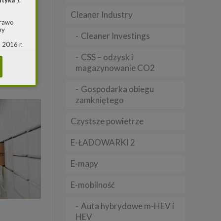
ityka
”).
Cleaner Industry
prawo
by
5 mld zł
Cleaner Investings
 2016 r.
je OZE
i w
CSS – odzysk i
(ogólne
magazynowanie CO2
 o
Gospodarka obiegu
zamkniętego
m jest
ie, przy
Czystsze powietrze
awy w
RS
E-ŁADOWARKI 2
warzania
E-mapy
E-mobilność
Auta hybrydowe m-HEV i
HEV