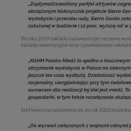
„Zoptymalizowaliśmy portfel aktywów zagran
obciążonym historycznie projekcie Sierra Go
wydobycia i przerobu rudy, Sierra Gorda zak
założonej w budżecie i 12 proc. wyższą niż w
W roku 2019 nakłady na inwestycje rzeczowe wynios
nakłady inwestycyjne wraz z poniesionymi nakłada
„KGHM Polska Miedź to spółka o kluczowym 
utrzymanie wydobycia w Polsce na obecnym po
jeszcze ten czas wydłużą. Działalność wyd
racjonalny, uwzględniając przy tym światow
surowcem dla realizacji tej idei jest miedź
gospodarki, w tym także rozwiązania służąc
Szef koncernu spodziewa się, że rok 2020 może by
„Do wyzwań związanych z wojnami celnymi p