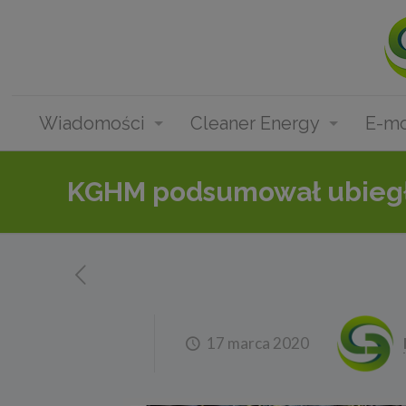
Wiadomości
Cleaner Energy
E-mo
KGHM podsumował ubiegł
17 marca 2020