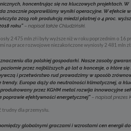
icznych, koncentrując się na kluczowych projektach. W
rda znacznie poprawiliśmy wyniki operacyjne. W efekcie 
ończyła 2019 rok produkcją miedzi płatnej o 4 proc. wyżs
 2018 roku”
– napisał także Chludziński.
ły 2 475 mln zł i były wyższe niż w roku poprzednim o 16 pr
mi na prace rozwojowe niezakończone wyniosły 2 481 mln zł
znaczeniu dla polskiej gospodarki. Nasze zasoby gwara
ziomie przez najbliższych 40 lat a koncesje, o które si
obywczą i przetwórstwo rud prowadzimy w sposób zrówno
e trendy. Europa dąży do neutralności klimatycznej, a k
. To produkowany przez KGHM metal rozwija innowacyjne se
e poprawie efektywności energetycznej”
– napisał prezes
ć trudny dla przemysłu.
omiędzy globalnymi graczami i wzrostami cen energii d