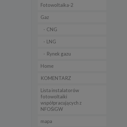
Fotowoltaika-2
t
sobowych
Gaz
CNG
Twoich
ba że
prawnie
LNG
 lub
y
Rynek gazu
Twoich
rawa –
Home
KOMENTARZ
Lista instalatorów
i te
fotowoltaiki
współpracujących z
ch
NFOŚiGW
tingu
ne do
mapa
sług