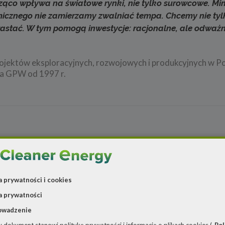
cząco wpływa na światowe rynki, nie tylko surowcowe. Mi
icznego nie zamierzamy zwalniać tempa. Chcemy nie tyl
zrastać. W tym pomogą inwestycje: racjonalne, ale odważn
ojektów eksploracyjnych, rozwojowych i produkcyjnych w Po
na GPW od 1997 r.
a prywatności i cookies
a prywatności
owadzenie
Źródło: Enea