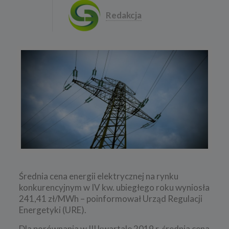
Redakcja
Średnia cena energii elektrycznej na rynku
konkurencyjnym w IV kw. ubiegłego roku wyniosła
241,41 zł/MWh – poinformował Urząd Regulacji
Energetyki (URE).
Dla porównania w III kwartale 2019 r. średnia cena