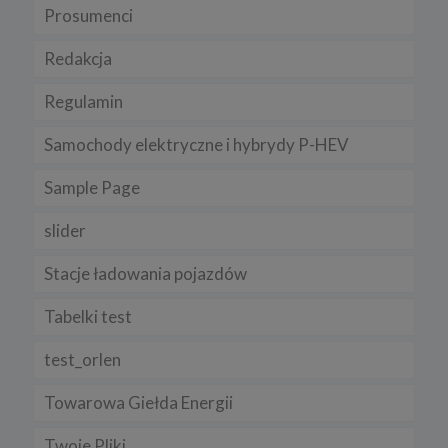
Prosumenci
Chrome, Firefox, Safari
.
Pamiętaj, że zmiana ustawienia plików cookies i podobnych
Redakcja
technologii może wpłynąć na sposób funkcjonowania naszego
serwisu.
Regulamin
Niniejsza Polityka może być co pewien czas aktualizowana poprzez
zamieszczenie w serwisie jej nowej wersji.
Samochody elektryczne i hybrydy P-HEV
Regulamin serwisu
Sample Page
slider
Stacje ładowania pojazdów
Tabelki test
test_orlen
Towarowa Giełda Energii
Twoje Pliki