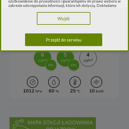
użytkowników do prywatności i gwarantujemy im prawo wyboru w
Systemy magazynowania energii
zakresie udostępniania informacji, które ich dotyczą. Dokładamy
starań, aby przetwarzanie odbywało się zgodnie z obowiązującymi
przepisami, w szczególności rozporządzeniem Parlamentu
Wyjdź
Europejskiego i Rady (UE) 2016/979 z dnia 27 kwietnia 2016 r. w
sprawie ochrony osób fizycznych w związku z przetwarzaniem
danych osobowych i w sprawie swobodnego przepływu takich
danych oraz uchylenia dyrektywy 95/46/WE (ogólne
rozporządzenie o ochronie danych) („
RODO
”) oraz ustawą z dnia
Przejdź do serwisu
10 maja 2018 roku o ochronie danych osobowych („
UODO
”).
2.
Administrator danych osobowych
Niniejsza Polityka dotyczy przetwarzania danych osobowych,
których administratorem jest Cleaner Energy spółka z ograniczoną
odpowiedzialnością sp. k. z siedzibą w Warszawie, przy ul.
Dąbrowieckiej 6A lok. 6, 03-932 Warszawa, wpisana do rejestru
przedsiębiorców Krajowego Rejestru Sądowego, prowadzonego
przez Sąd Rejonowy dla m. st. Warszawy w Warszawie, XIII
Wydział Gospodarczy Krajowego Rejestru Sądowego za numerem
KRS 0000770248, REGON 382497533, NIP 1132992861
(„
Spółka
”).
Spółka, jako administrator danych osobowych, decyduje o celach i
sposobach przetwarzania danych osobowych użytkowników.
W sprawach ochrony swoich danych osobowych możesz
skontaktować się z nami:
a) pod adresem e-mail:
rodo@cleanerenergy.pl