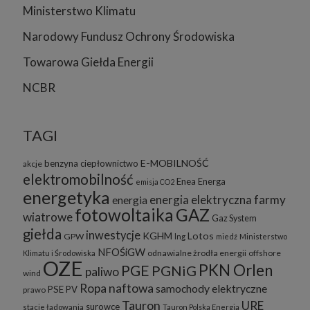
Ministerstwo Klimatu
Narodowy Fundusz Ochrony Środowiska
Towarowa Giełda Energii
NCBR
TAGI
E-MOBILNOŚĆ
benzyna
ciepłownictwo
akcje
elektromobilność
Enea
Energa
emisja CO2
energetyka
energia elektryczna
farmy
energia
fotowoltaika
GAZ
wiatrowe
Gaz System
giełda
inwestycje
KGHM
Lotos
GPW
lng
miedź
Ministerstwo
NFOŚiGW
odnawialne żrodła energii
offshore
Klimatu i Środowiska
OZE
PKN Orlen
PGE
PGNiG
paliwo
wind
Ropa naftowa
samochody elektryczne
PSE
PV
prawo
Tauron
URE
surowce
stacje ładowania
Tauron Polska Energia