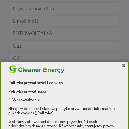
Czystsze powietrze
Prawo
Dla domu
E-mobilność
Rynek/Gospodarka
Dla firmy
FOTOWOLTAIKA
Dla samorządu
E-ładowarki
Gaz
Samochody elektryczne EV
OZE
Auta hybrydowe m-HEV i HEV
Rynek gazu
Raporty
Samochody typu plug in hybrid BEV
CNG
Licznik OZE
Wywiad
LNG
Biogazownie
Polityka prywatności i cookies
Polityka prywatności
Elektrownie wodne
1. Wprowadzenie
Rynek OZE
Niniejszy dokument stanowi politykę prywatności i informację o
Jakość powietrza
plikach cookies („
Polityka
”).
Lądowa energetyka wiatrowa
-- Airly Widget Begin -->
Jesteśmy zobowiązani do ochrony prywatności osób
odwiedzających naszą stronę. Równocześnie, szanujemy prawo