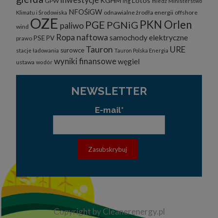
inwestycje
KGHM
Lotos
GPW
lng
miedź
Ministerstwo
NFOŚiGW
odnawialne żrodła energii
offshore
Klimatu i Środowiska
OZE
PKN Orlen
PGE
PGNiG
paliwo
wind
Ropa naftowa
samochody elektryczne
PSE
PV
prawo
Tauron
URE
surowce
stacje ładowania
Tauron Polska Energia
wyniki finansowe
węgiel
ustawa
wodór
NEWSLETTER
E-mail*
Copyright by Cleanerenergy.pl