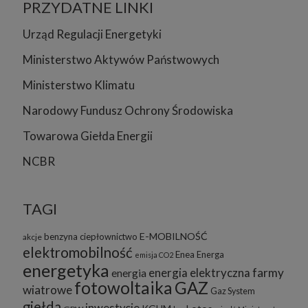
PRZYDATNE LINKI
Urząd Regulacji Energetyki
Ministerstwo Aktywów Państwowych
Ministerstwo Klimatu
Narodowy Fundusz Ochrony Środowiska
Towarowa Giełda Energii
NCBR
TAGI
E-MOBILNOŚĆ
benzyna
ciepłownictwo
akcje
elektromobilność
Enea
Energa
emisja CO2
energetyka
energia elektryczna
farmy
energia
fotowoltaika
GAZ
wiatrowe
Gaz System
giełda