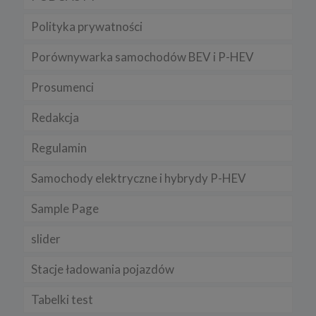
Sposób wyłączenia plików cookies w poszczególnych
Polityka prywatności
przeglądarkach znajdziesz na poniższych stronach:
Chrome, Firefox, Safari
.
Porównywarka samochodów BEV i P-HEV
Pamiętaj, że zmiana ustawienia plików cookies i podobnych
technologii może wpłynąć na sposób funkcjonowania naszego
Prosumenci
serwisu.
Niniejsza Polityka może być co pewien czas aktualizowana poprzez
Redakcja
zamieszczenie w serwisie jej nowej wersji.
Regulamin serwisu
Regulamin
Samochody elektryczne i hybrydy P-HEV
Sample Page
slider
Stacje ładowania pojazdów
Tabelki test