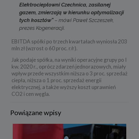
Elektrociepłowni Czechnica, zasilanej
gazem, zmierzają w kierunku optymalizacji
tych kosztów”
– mówi Paweł Szczeszek,
prezes Kogeneracji.
EBITDA spółki po trzech kwartałach wyniosła 203
mln zł (wzrost o 60 proc. r/r).
Jak podaje spółka, na wyniki operacyjne grupy po I
kw. 2020 r., oprócz zdarzeń jednorazowych, miały
wpływ przede wszystkim niższa o 3 proc. sprzedaż
ciepła, niższa o 1 proc. sprzedaż energii
elektrycznej, a także wyższy koszt uprawnień
CO2 i cen węgla.
Powiązane wpisy