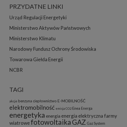
PRZYDATNE LINKI
Urząd Regulacji Energetyki
Ministerstwo Aktywów Państwowych
Ministerstwo Klimatu
Narodowy Fundusz Ochrony Środowiska
Towarowa Giełda Energii
NCBR
TAGI
E-MOBILNOŚĆ
benzyna
ciepłownictwo
akcje
elektromobilność
Enea
Energa
emisja CO2
energetyka
energia elektryczna
farmy
energia
fotowoltaika
GAZ
wiatrowe
Gaz System