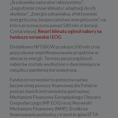
„Środowisko naturalne i ekosystemy”,
„Łagodzenie zmian klimatu i adaptacji do ich
skutków”, „Energia odnawialna, efektywność
energetyczna, bezpieczeństwo energetyczne”, na
które przeznaczono ponad 580 mln zł dotacji.
Czytaj więcej:
Resort klimatu ogłosił nabory na
fundusze norweskie i EOG
Dodatkowo NFOŚiGW przekaże 500 mln zł na
pożyczkowe współfinansowanie projektów w
obszarze energii. Terminy poszczególnych
naborów zostały wydłużone o dwa miesiące w
związku z pandemią koronawirusa.
Fundusze norweskie to potoczna nazwa
bezzwrotnej pomocy finansowej dla Polski w
postaci dwóch instrumentów pod nazwą:
Mechanizm Finansowy Europejskiego Obszaru
Gospodarczego (MF EOG) oraz Norweski
Mechanizm Finansowy (NMF). Środki na
finansowanie pochodzą z trzech krajów EFTA