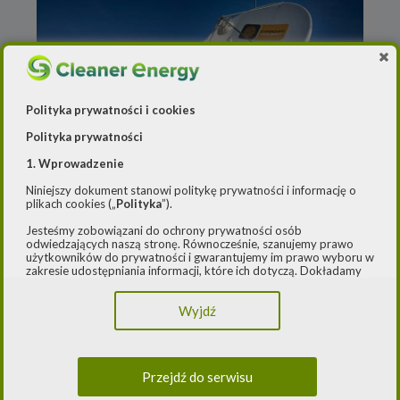
Polityka prywatności i cookies
Polityka prywatności
1. Wprowadzenie
Źródło: http://www.cyfrowypolsat.pl/biuro-
Niniejszy dokument stanowi politykę prywatności i informację o
prasowe/
plikach cookies („
Polityka
”).
Jesteśmy zobowiązani do ochrony prywatności osób
odwiedzających naszą stronę. Równocześnie, szanujemy prawo
21 listopada 2024
użytkowników do prywatności i gwarantujemy im prawo wyboru w
Będzie więcej energii ze słońca w
zakresie udostępniania informacji, które ich dotyczą. Dokładamy
starań, aby przetwarzanie odbywało się zgodnie z obowiązującymi
imperium Solorza
przepisami, w szczególności rozporządzeniem Parlamentu
Wyjdź
Europejskiego i Rady (UE) 2016/979 z dnia 27 kwietnia 2016 r. w
sprawie ochrony osób fizycznych w związku z przetwarzaniem
danych osobowych i w sprawie swobodnego przepływu takich
danych oraz uchylenia dyrektywy 95/46/WE (ogólne
rozporządzenie o ochronie danych) („
RODO
”) oraz ustawą z dnia
Przejdź do serwisu
10 maja 2018 roku o ochronie danych osobowych („
UODO
”).
Fundusze norweskie na geotermię i