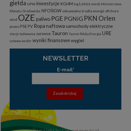
giełda
inwestycje
KGHM
Lotos
GPW
lng
miedź
Ministerstwo
NFOŚiGW
odnawialne żrodła energii
offshore
Klimatu i Środowiska
OZE
PKN Orlen
PGE
PGNiG
paliwo
wind
Ropa naftowa
samochody elektryczne
PSE
PV
prawo
Tauron
URE
surowce
stacje ładowania
Tauron Polska Energia
wyniki finansowe
węgiel
ustawa
wodór
NEWSLETTER
E-mail*
Copyright by Cleanerenergy.pl