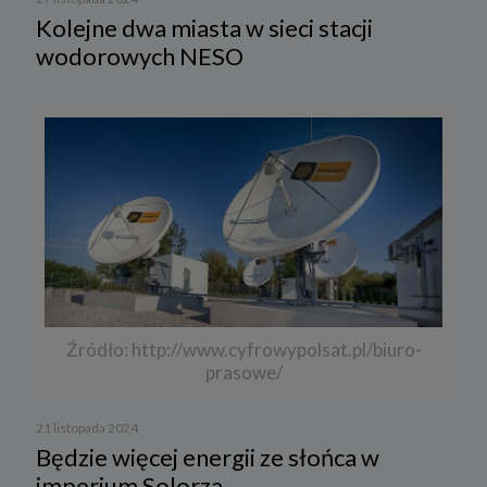
Kolejne dwa miasta w sieci stacji
wodorowych NESO
Źródło: http://www.cyfrowypolsat.pl/biuro-
prasowe/
21 listopada 2024
Będzie więcej energii ze słońca w
imperium Solorza