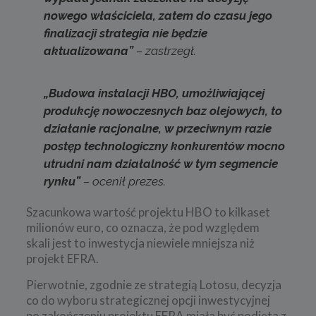
nowego właściciela, zatem do czasu jego
finalizacji strategia nie będzie
aktualizowana”
– zastrzegł.
„Budowa instalacji HBO, umożliwiającej
produkcję nowoczesnych baz olejowych, to
działanie racjonalne, w przeciwnym razie
postęp technologiczny konkurentów mocno
utrudni nam działalność w tym segmencie
rynku”
– ocenił prezes.
Szacunkowa wartość projektu HBO to kilkaset
milionów euro, co oznacza, że pod względem
skali jest to inwestycja niewiele mniejsza niż
projekt EFRA.
Pierwotnie, zgodnie ze strategią Lotosu, decyzja
co do wyboru strategicznej opcji inwestycyjnej
po zakończeniu projektu EFRA miała być podjęta z