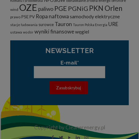
NFOŚiGW
odnawialne żrodła energii
offshore
Klimatu i Środowiska
OZE
PKN Orlen
PGE
PGNiG
paliwo
wind
Ropa naftowa
samochody elektryczne
PSE
PV
prawo
Tauron
URE
surowce
stacje ładowania
Tauron Polska Energia
wyniki finansowe
węgiel
ustawa
wodór
NEWSLETTER
E-mail*
Copyright by Cleanerenergy.pl