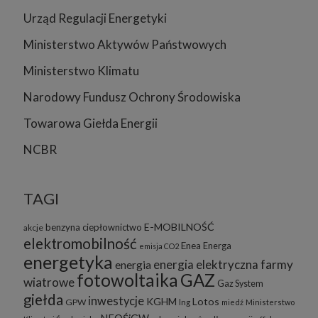
Urząd Regulacji Energetyki
Ministerstwo Aktywów Państwowych
Ministerstwo Klimatu
Narodowy Fundusz Ochrony Środowiska
Towarowa Giełda Energii
NCBR
TAGI
E-MOBILNOŚĆ
benzyna
ciepłownictwo
akcje
elektromobilność
Enea
Energa
emisja CO2
energetyka
energia elektryczna
farmy
energia
fotowoltaika
GAZ
wiatrowe
Gaz System
giełda
inwestycje
KGHM
Lotos
GPW
lng
miedź
Ministerstwo