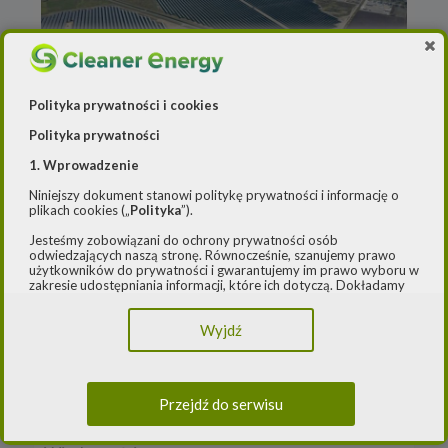
Polityka prywatności i cookies
Polityka prywatności
default
1. Wprowadzenie
18 października 2024
Niniejszy dokument stanowi politykę prywatności i informację o
plikach cookies („
Polityka
”).
Gigantyczna transakcja na ostatniej
Jesteśmy zobowiązani do ochrony prywatności osób
prostej
odwiedzających naszą stronę. Równocześnie, szanujemy prawo
użytkowników do prywatności i gwarantujemy im prawo wyboru w
zakresie udostępniania informacji, które ich dotyczą. Dokładamy
starań, aby przetwarzanie odbywało się zgodnie z obowiązującymi
przepisami, w szczególności rozporządzeniem Parlamentu
Wyjdź
Europejskiego i Rady (UE) 2016/979 z dnia 27 kwietnia 2016 r. w
sprawie ochrony osób fizycznych w związku z przetwarzaniem
danych osobowych i w sprawie swobodnego przepływu takich
Aktywa spółek Lotosu mogą być
danych oraz uchylenia dyrektywy 95/46/WE (ogólne
konsolidowane w ramach powiększonej grupy
rozporządzenie o ochronie danych) („
RODO
”) oraz ustawą z dnia
Przejdź do serwisu
10 maja 2018 roku o ochronie danych osobowych („
UODO
”).
– Cleaner Energy
2.
Administrator danych osobowych