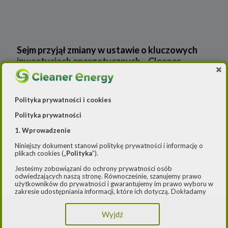
Sejm przyjął zmiany w ustawie o kluczowych
inwestycjach energetycznych – Cleaner
Energy
Wiadomości
Polityka prywatności i cookies
Polityka prywatności
Cleaner Energy
Firmy
1. Wprowadzenie
Czystsze powietrze
Prawo
Dla domu
Niniejszy dokument stanowi politykę prywatności i informację o
plikach cookies („
Polityka
”).
E-mobilność
Rynek/Gospodarka
Dla firmy
Jesteśmy zobowiązani do ochrony prywatności osób
odwiedzających naszą stronę. Równocześnie, szanujemy prawo
FOTOWOLTAIKA
Dla samorządu
E-ładowarki
użytkowników do prywatności i gwarantujemy im prawo wyboru w
zakresie udostępniania informacji, które ich dotyczą. Dokładamy
starań, aby przetwarzanie odbywało się zgodnie z obowiązującymi
Gaz
Samochody elektryczne EV
przepisami, w szczególności rozporządzeniem Parlamentu
Wyjdź
Europejskiego i Rady (UE) 2016/979 z dnia 27 kwietnia 2016 r. w
sprawie ochrony osób fizycznych w związku z przetwarzaniem
OZE
Auta hybrydowe m-HEV i HEV
Rynek gazu