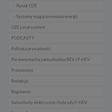
Niniejsza Polityka może być co pewien czas aktualizowana poprzez
Rynek OZE
zamieszczenie w serwisie jej nowej wersji.
Regulamin serwisu
Systemy magazynowania energii
OZE Local content
PODCASTY
Polityka prywatności
Porównywarka samochodów BEV i P-HEV
Prosumenci
Redakcja
Regulamin
Samochody elektryczne i hybrydy P-HEV