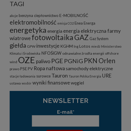
TAGI
E-MOBILNOŚĆ
benzyna
ciepłownictwo
akcje
elektromobilność
Enea
Energa
emisja CO2
energetyka
energia elektryczna
farmy
energia
fotowoltaika
GAZ
wiatrowe
Gaz System
giełda
inwestycje
KGHM
Lotos
GPW
lng
miedź
Ministerstwo
NFOŚiGW
odnawialne żrodła energii
offshore
Klimatu i Środowiska
OZE
PKN Orlen
PGE
PGNiG
paliwo
wind
Ropa naftowa
samochody elektryczne
PSE
PV
prawo
Tauron
URE
surowce
stacje ładowania
Tauron Polska Energia
wyniki finansowe
węgiel
ustawa
wodór
NEWSLETTER
E-mail*