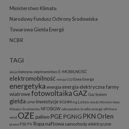
Ministerstwo Klimatu
Narodowy Fundusz Ochrony Środowiska
Towarowa Giełda Energii
NCBR
TAGI
E-MOBILNOŚĆ
benzyna
ciepłownictwo
akcje
elektromobilność
Enea
Energa
emisja CO2
energetyka
energia elektryczna
farmy
energia
fotowoltaika
GAZ
wiatrowe
Gaz System
giełda
inwestycje
KGHM
Lotos
GPW
lng
miedź
Ministerstwo
NFOŚiGW
odnawialne żrodła energii
offshore
Klimatu i Środowiska
OZE
PKN Orlen
PGE
PGNiG
paliwo
wind
Ropa naftowa
samochody elektryczne
PSE
PV
prawo