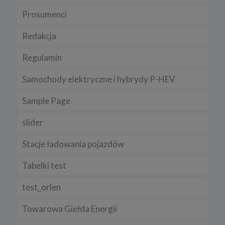
Chrome, Firefox, Safari
.
Prosumenci
Pamiętaj, że zmiana ustawienia plików cookies i podobnych
technologii może wpłynąć na sposób funkcjonowania naszego
Redakcja
serwisu.
Regulamin
Niniejsza Polityka może być co pewien czas aktualizowana poprzez
zamieszczenie w serwisie jej nowej wersji.
Samochody elektryczne i hybrydy P-HEV
Regulamin serwisu
Sample Page
slider
Stacje ładowania pojazdów
Tabelki test
test_orlen
Towarowa Giełda Energii