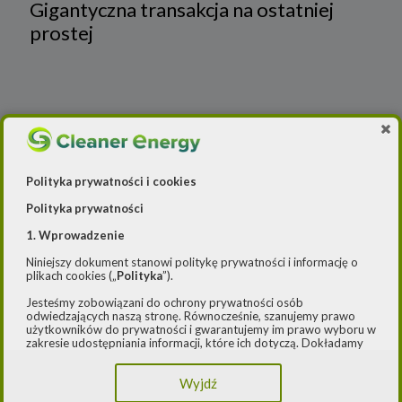
Gigantyczna transakcja na ostatniej
prostej
Enea kończy prace nad aktualizacją strategii –
Cleaner Energy
Polityka prywatności i cookies
Wiadomości
Polityka prywatności
1. Wprowadzenie
Cleaner Energy
Firmy
Niniejszy dokument stanowi politykę prywatności i informację o
Czystsze powietrze
Prawo
Dla domu
plikach cookies („
Polityka
”).
Jesteśmy zobowiązani do ochrony prywatności osób
E-mobilność
Rynek/Gospodarka
Dla firmy
odwiedzających naszą stronę. Równocześnie, szanujemy prawo
użytkowników do prywatności i gwarantujemy im prawo wyboru w
zakresie udostępniania informacji, które ich dotyczą. Dokładamy
FOTOWOLTAIKA
Dla samorządu
E-ładowarki
starań, aby przetwarzanie odbywało się zgodnie z obowiązującymi
przepisami, w szczególności rozporządzeniem Parlamentu
Wyjdź
Europejskiego i Rady (UE) 2016/979 z dnia 27 kwietnia 2016 r. w
Gaz
Samochody elektryczne EV
sprawie ochrony osób fizycznych w związku z przetwarzaniem