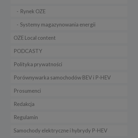
Niniejsza Polityka może być co pewien czas aktualizowana poprzez
Rynek OZE
zamieszczenie w serwisie jej nowej wersji.
Regulamin serwisu
Systemy magazynowania energii
OZE Local content
PODCASTY
Polityka prywatności
Porównywarka samochodów BEV i P-HEV
Prosumenci
Redakcja
Regulamin
Samochody elektryczne i hybrydy P-HEV