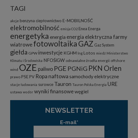
TAGI
E-MOBILNOŚĆ
benzyna
ciepłownictwo
akcje
elektromobilność
Enea
Energa
emisja CO2
energetyka
energia elektryczna
farmy
energia
fotowoltaika
GAZ
wiatrowe
Gaz System
giełda
inwestycje
KGHM
Lotos
GPW
lng
miedź
Ministerstwo
NFOŚiGW
odnawialne żrodła energii
offshore
Klimatu i Środowiska
OZE
PKN Orlen
PGE
PGNiG
paliwo
wind
Ropa naftowa
samochody elektryczne
PSE
PV
prawo
Tauron
URE
surowce
stacje ładowania
Tauron Polska Energia
wyniki finansowe
węgiel
ustawa
wodór
NEWSLETTER
E-mail*