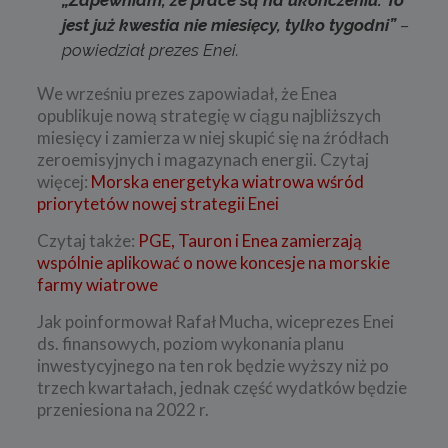
„Zapewniam, że prace są na ukończeniu. To
jest już kwestia nie miesięcy, tylko tygodni”
–
powiedział prezes Enei.
We wrześniu prezes zapowiadał, że Enea
opublikuje nową strategię w ciągu najbliższych
miesięcy i zamierza w niej skupić się na źródłach
zeroemisyjnych i magazynach energii. Czytaj
więcej:
Morska energetyka wiatrowa wśród
priorytetów nowej strategii Enei
Czytaj także:
PGE, Tauron i Enea zamierzają
wspólnie aplikować o nowe koncesje na morskie
farmy wiatrowe
Jak poinformował Rafał Mucha, wiceprezes Enei
ds. finansowych, poziom wykonania planu
inwestycyjnego na ten rok będzie wyższy niż po
trzech kwartałach, jednak część wydatków będzie
przeniesiona na 2022 r.