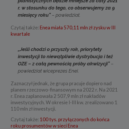
planistycznych będzie mniejsze za cały 2021
r. w stosunku do tego, co obserwujemy za 9
miesięcy roku”
– powiedział.
Czytaj także:
Enea miała 570,11 mln zł zysku w III
kwartale
„Jeśli chodzi o przyszły rok, priorytety
inwestycji to niewątpliwie dystrybucja i też
OZE – z całą pewnością próby akwizycji”
–
powiedział wiceprezes Enei.
Zaznaczył jednak, że grupa pracuje dopiero nad
planem rzeczowo-finansowym na 2022 r. Na 2021
r. Enea zaplanowała 2 507,9 mln zł nakładów
inwestycyjnych. W okresie I-III kw. zrealizowano 1
110 mln zł inwestycji.
Czytaj także:
100 tys. przyłączonych do końca
roku prosumentów w sieci Enea