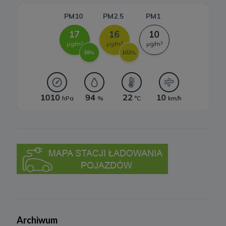
Wydział Gospodarczy Krajowego Rejestru Sądowego za numerem
KRS 0000770248, REGON 382497533, NIP 1132992861
(„
Spółka
”).
Spółka, jako administrator danych osobowych, decyduje o celach i
sposobach przetwarzania danych osobowych użytkowników.
W sprawach ochrony swoich danych osobowych możesz
skontaktować się z nami:
a) pod adresem e-mail:
rodo@cleanerenergy.pl
b) pisemnie na adres siedziby Spółki.
3. Zakres przetwarzanych danych
Spółka przetwarza dane, które użytkownicy podają lub
udostępniają w historii przeglądania stron i aplikacji w ramach
korzystania z naszych usług (wraz ze zautomatyzowaną analizą
aktywności użytkownika na stronie).
Spółka przetwarza również dane, które użytkownik podaje w celu
założenia konta lub korzystania z usługi newslettera, tj. imię,
nazwisko, adres e-mail.
4. Cel i podstawa przetwarzania danych
Archiwum