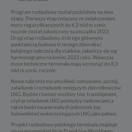
Program rozbudowy został podzielony na dwa
etapy. Pierwszy etap związany ze zwiększeniem
mocy regazyfikacyjnych do 6,2 mld m.sześc.
rocznie został zakończony na początku 2022.
Drugi etap rozbudowy, którego głównymi
punktami są budowa trzeciego zbiornika i
kolejnego nabrzeża dla statków, zakończy się wg
harmonogramu na koniec 2023 roku. Wówczas
moce techniczne terminalu mają wzrosnąć do 8,3
mld m.sześc. rocznie.
Nowe nabrzeże ma umożliwić cumowanie, postój,
załadunek i rozładunek mniejszych zbiornikowców
LNG. Będzie również możliwy tzw. transhipment,
czyli przeładunek LNG pomiędzy tankowcami a
także bunkrowanie małych jednostek (np.
holowników) wykorzystujących LNG jako paliwo.
Projekt rozbudowy polskiego terminala znajduje
się na europejskiej liście Projektów Wspólnego