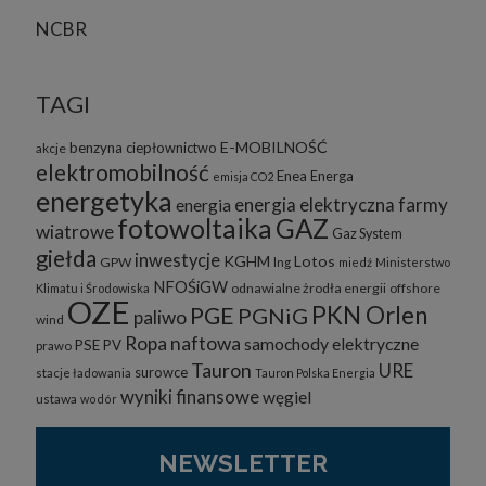
NCBR
TAGI
E-MOBILNOŚĆ
benzyna
ciepłownictwo
akcje
elektromobilność
Enea
Energa
emisja CO2
energetyka
energia elektryczna
farmy
energia
fotowoltaika
GAZ
wiatrowe
Gaz System
giełda
inwestycje
KGHM
Lotos
GPW
lng
miedź
Ministerstwo
NFOŚiGW
odnawialne żrodła energii
offshore
Klimatu i Środowiska
OZE
PKN Orlen
PGE
PGNiG
paliwo
wind
Ropa naftowa
samochody elektryczne
PSE
PV
prawo
Tauron
URE
surowce
stacje ładowania
Tauron Polska Energia
wyniki finansowe
węgiel
ustawa
wodór
NEWSLETTER