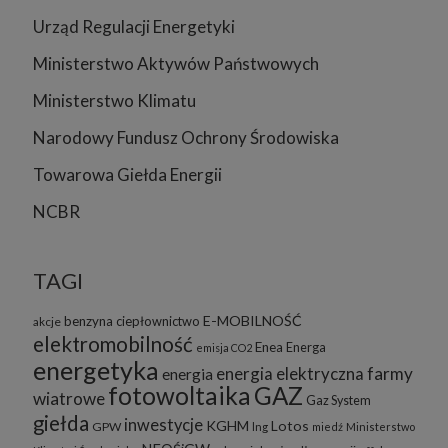
Urząd Regulacji Energetyki
Ministerstwo Aktywów Państwowych
Ministerstwo Klimatu
Narodowy Fundusz Ochrony Środowiska
Towarowa Giełda Energii
NCBR
TAGI
E-MOBILNOŚĆ
benzyna
ciepłownictwo
akcje
elektromobilność
Enea
Energa
emisja CO2
energetyka
energia elektryczna
farmy
energia
fotowoltaika
GAZ
wiatrowe
Gaz System
giełda
inwestycje
KGHM
Lotos
GPW
lng
miedź
Ministerstwo