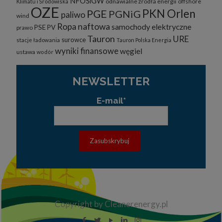
NFOŚiGW
odnawialne żrodła energii
offshore
Klimatu i Środowiska
OZE
PKN Orlen
PGE
PGNiG
paliwo
wind
Ropa naftowa
samochody elektryczne
PSE
PV
prawo
Tauron
URE
surowce
stacje ładowania
Tauron Polska Energia
wyniki finansowe
węgiel
ustawa
wodór
NEWSLETTER
E-mail*
Copyright by Cleanerenergy.pl