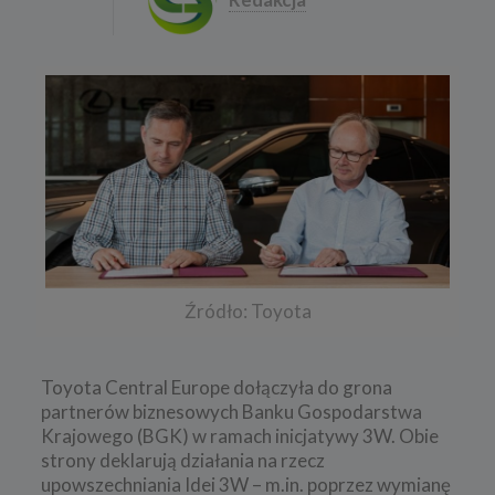
Źródło: Toyota
Toyota Central Europe dołączyła do grona
partnerów biznesowych Banku Gospodarstwa
Krajowego (BGK) w ramach inicjatywy 3W. Obie
strony deklarują działania na rzecz
upowszechniania Idei 3W – m.in. poprzez wymianę