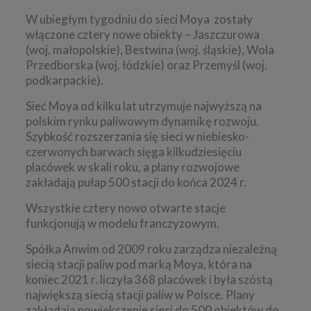
W ubiegłym tygodniu do sieci Moya zostały
włączone cztery nowe obiekty – Jaszczurowa
(woj. małopolskie), Bestwina (woj. śląskie), Wola
Przedborska (woj. łódzkie) oraz Przemyśl (woj.
podkarpackie).
Sieć Moya od kilku lat utrzymuje najwyższą na
polskim rynku paliwowym dynamikę rozwoju.
Szybkość rozszerzania się sieci w niebiesko-
czerwonych barwach sięga kilkudziesięciu
placówek w skali roku, a plany rozwojowe
zakładają pułap 500 stacji do końca 2024 r.
Wszystkie cztery nowo otwarte stacje
funkcjonują w modelu franczyzowym.
Spółka Anwim od 2009 roku zarządza niezależną
siecią stacji paliw pod marką Moya, która na
koniec 2021 r. liczyła 368 placówek i była szóstą
największą siecią stacji paliw w Polsce. Plany
zakładają powiększenie sieci do 500 obiektów do