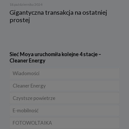
18 października 2024
Gigantyczna transakcja na ostatniej
prostej
Sieć Moya uruchomiła kolejne 4 stacje –
Cleaner Energy
Wiadomości
Cleaner Energy
Firmy
Czystsze powietrze
Prawo
Dla domu
E-mobilność
Rynek/Gospodarka
Dla firmy
FOTOWOLTAIKA
Dla samorządu
E-ładowarki