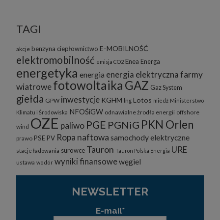
TAGI
E-MOBILNOŚĆ
benzyna
ciepłownictwo
akcje
elektromobilność
Enea
Energa
emisja CO2
energetyka
energia elektryczna
farmy
energia
fotowoltaika
GAZ
wiatrowe
Gaz System
giełda
inwestycje
KGHM
Lotos
GPW
lng
miedź
Ministerstwo
NFOŚiGW
odnawialne żrodła energii
offshore
Klimatu i Środowiska
OZE
PKN Orlen
PGE
PGNiG
paliwo
wind
Ropa naftowa
samochody elektryczne
PSE
PV
prawo
Tauron
URE
surowce
stacje ładowania
Tauron Polska Energia
wyniki finansowe
węgiel
ustawa
wodór
NEWSLETTER
E-mail*