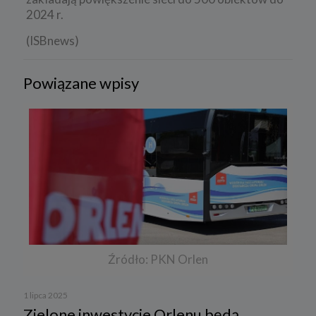
2024 r.
(ISBnews)
Powiązane wpisy
Źródło: PKN Orlen
1 lipca 2025
Zielone inwestycje Orlenu będą