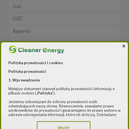
Gaz
Samochody elektryczne EV
OZE
Auta hybrydowe m-HEV i HEV
Rynek gazu
Raporty
Samochody typu plug in hybrid BEV
CNG
Licznik OZE
Wywiad
LNG
Biogazownie
Elektrownie wodne
Polityka prywatności i cookies
Rynek OZE
Jakość powietrza
Polityka prywatności
Lądowa energetyka wiatrowa
1. Wprowadzenie
-- Airly Widget Begin -->
Niniejszy dokument stanowi politykę prywatności i informację o
Systemy magazynowania energii
plikach cookies („
Polityka
”).
Jesteśmy zobowiązani do ochrony prywatności osób
odwiedzających naszą stronę. Równocześnie, szanujemy prawo
użytkowników do prywatności i gwarantujemy im prawo wyboru w
zakresie udostępniania informacji, które ich dotyczą. Dokładamy
starań, aby przetwarzanie odbywało się zgodnie z obowiązującymi
przepisami, w szczególności rozporządzeniem Parlamentu
Wyjdź
Europejskiego i Rady (UE) 2016/979 z dnia 27 kwietnia 2016 r. w