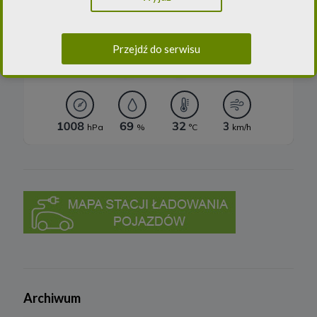
sprawie ochrony osób fizycznych w związku z przetwarzaniem
danych osobowych i w sprawie swobodnego przepływu takich
danych oraz uchylenia dyrektywy 95/46/WE (ogólne
rozporządzenie o ochronie danych) („
RODO
”) oraz ustawą z dnia
Przejdź do serwisu
10 maja 2018 roku o ochronie danych osobowych („
UODO
”).
2.
Administrator danych osobowych
Niniejsza Polityka dotyczy przetwarzania danych osobowych,
których administratorem jest Cleaner Energy spółka z ograniczoną
odpowiedzialnością sp. k. z siedzibą w Warszawie, przy ul.
Dąbrowieckiej 6A lok. 6, 03-932 Warszawa, wpisana do rejestru
przedsiębiorców Krajowego Rejestru Sądowego, prowadzonego
przez Sąd Rejonowy dla m. st. Warszawy w Warszawie, XIII
Wydział Gospodarczy Krajowego Rejestru Sądowego za numerem
KRS 0000770248, REGON 382497533, NIP 1132992861
(„
Spółka
”).
Spółka, jako administrator danych osobowych, decyduje o celach i
sposobach przetwarzania danych osobowych użytkowników.
W sprawach ochrony swoich danych osobowych możesz
skontaktować się z nami:
a) pod adresem e-mail:
rodo@cleanerenergy.pl
b) pisemnie na adres siedziby Spółki.
Archiwum