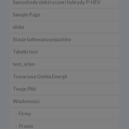
Samochody elektryczne i hybrydy P-HEV
serwisu.
Niniejsza Polityka może być co pewien czas aktualizowana poprzez
Sample Page
zamieszczenie w serwisie jej nowej wersji.
Regulamin serwisu
slider
Stacje ładowania pojazdów
Tabelki test
test_orlen
Towarowa Giełda Energii
Twoje Pliki
Wiadomości
Firmy
Prawo