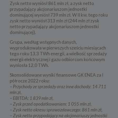
Zysk netto wyniósł 861 mln zł, a zysk netto
przypadający akcjonariuszom jednostki
dominującej wyniósł 739 mln zł. W II kw. tego roku
zysk netto wyniósł 313 mln zł (244 mln zł zysk
netto przypadający akcjonariuszom jednostki
dominującej).
Grupa, według wstępnych danych,
wyprodukowała w pierwszych sześciu miesiącach
tego roku 13,3 TWh energii, a wielkość sprzedaży
energii elektrycznej i gazu odbiorcom końcowym
wyniosła 12,0 TWh.
Skonsolidowane wyniki finansowe GK ENEA za I
półrocze 2022 roku:
– Przychody ze sprzedaży oraz inne dochody: 14 711
mln zł,
– EBITDA: 1 839 mln zł,
– Zysk przed opodatkowaniem: 1 055 mln zł,
– Zysk netto okresu sprawozdawczego: 861 mln zł,
– Zysk netto przypadający na akcjonariuszy jednostki