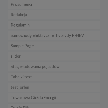
Prosumenci
Chrome, Firefox, Safari
.
Pamiętaj, że zmiana ustawienia plików cookies i podobnych
Redakcja
technologii może wpłynąć na sposób funkcjonowania naszego
serwisu.
Regulamin
Niniejsza Polityka może być co pewien czas aktualizowana poprzez
zamieszczenie w serwisie jej nowej wersji.
Samochody elektryczne i hybrydy P-HEV
Regulamin serwisu
Sample Page
slider
Stacje ładowania pojazdów
Tabelki test
test_orlen
Towarowa Giełda Energii
Twoje Pliki