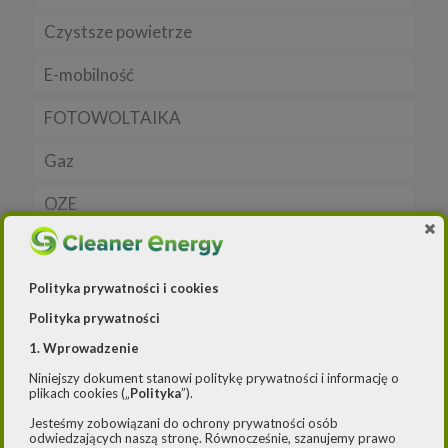
Czystsze powietrze
Prawo
Dla domu
E-mobilność
Rynek/Gospodarka
Dla firmy
FOTOWOLTAIKA
Dla samorządu
E-ładowarki
Gaz
Samochody elektryczne EV
OZE
Auta hybrydowe m-HEV i HEV
Rynek gazu
Raporty
Samochody typu plug in hybrid BEV
CNG
Licznik OZE
Wywiad
LNG
Biogazownie
Polityka prywatności i cookies
Polityka prywatności
Elektrownie wodne
1. Wprowadzenie
Rynek OZE
Niniejszy dokument stanowi politykę prywatności i informację o
Jakość powietrza
plikach cookies („
Polityka
”).
Lądowa energetyka wiatrowa
-- Airly Widget Begin -->
Jesteśmy zobowiązani do ochrony prywatności osób
odwiedzających naszą stronę. Równocześnie, szanujemy prawo