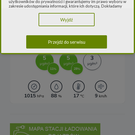
użytkowników do prywatności i gwarantujemy im prawo wyboru w
Systemy magazynowania energii
zakresie udostępniania informacji, które ich dotyczą. Dokładamy
starań, aby przetwarzanie odbywało się zgodnie z obowiązującymi
przepisami, w szczególności rozporządzeniem Parlamentu
Wyjdź
Europejskiego i Rady (UE) 2016/979 z dnia 27 kwietnia 2016 r. w
sprawie ochrony osób fizycznych w związku z przetwarzaniem
danych osobowych i w sprawie swobodnego przepływu takich
danych oraz uchylenia dyrektywy 95/46/WE (ogólne
rozporządzenie o ochronie danych) („
RODO
”) oraz ustawą z dnia
Przejdź do serwisu
10 maja 2018 roku o ochronie danych osobowych („
UODO
”).
2.
Administrator danych osobowych
Niniejsza Polityka dotyczy przetwarzania danych osobowych,
których administratorem jest Cleaner Energy spółka z ograniczoną
odpowiedzialnością sp. k. z siedzibą w Warszawie, przy ul.
Dąbrowieckiej 6A lok. 6, 03-932 Warszawa, wpisana do rejestru
przedsiębiorców Krajowego Rejestru Sądowego, prowadzonego
przez Sąd Rejonowy dla m. st. Warszawy w Warszawie, XIII
Wydział Gospodarczy Krajowego Rejestru Sądowego za numerem
KRS 0000770248, REGON 382497533, NIP 1132992861
(„
Spółka
”).
Spółka, jako administrator danych osobowych, decyduje o celach i
sposobach przetwarzania danych osobowych użytkowników.
W sprawach ochrony swoich danych osobowych możesz
skontaktować się z nami:
a) pod adresem e-mail:
rodo@cleanerenergy.pl