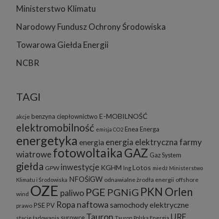
Ministerstwo Klimatu
Narodowy Fundusz Ochrony Środowiska
Towarowa Giełda Energii
NCBR
TAGI
E-MOBILNOŚĆ
benzyna
ciepłownictwo
akcje
elektromobilność
Enea
Energa
emisja CO2
energetyka
energia elektryczna
farmy
energia
fotowoltaika
GAZ
wiatrowe
Gaz System
giełda
inwestycje
KGHM
Lotos
GPW
lng
miedź
Ministerstwo
NFOŚiGW
odnawialne żrodła energii
offshore
Klimatu i Środowiska
OZE
PKN Orlen
PGE
PGNiG
paliwo
wind
Ropa naftowa
samochody elektryczne
PSE
PV
prawo
Tauron
URE
surowce
stacje ładowania
Tauron Polska Energia