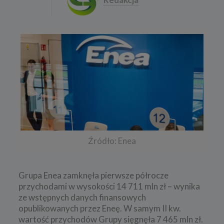
Źródło: Enea
Grupa Enea zamknęła pierwsze półrocze
przychodami w wysokości 14 711 mln zł – wynika
ze wstępnych danych finansowych
opublikowanych przez Eneę. W samym II kw.
wartość przychodów Grupy sięgnęła 7 465 mln zł.