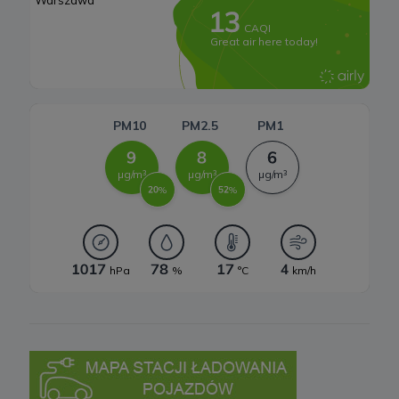
b) pisemnie na adres siedziby Spółki.
3. Zakres przetwarzanych danych
Spółka przetwarza dane, które użytkownicy podają lub
udostępniają w historii przeglądania stron i aplikacji w ramach
korzystania z naszych usług (wraz ze zautomatyzowaną analizą
aktywności użytkownika na stronie).
Spółka przetwarza również dane, które użytkownik podaje w celu
założenia konta lub korzystania z usługi newslettera, tj. imię,
nazwisko, adres e-mail.
4. Cel i podstawa przetwarzania danych
Twoje dane będą przetwarzane do celu:
a) realizacji usługi w oparciu o regulamin korzystania z serwisu, jeśli
użytkownik zarejestruje swoje konto lub skorzysta z usługi
newslettera (podstawa z art. 6 ust. 1 lit. b RODO),
b) dopasowania treści serwisu do zainteresowań użytkownika, a
także wykrywania nadużyć oraz pomiarów statystycznych i
udoskonalenia usług, będącego realizacją naszego prawnie
uzasadnionego interesu (podstawa z art. 6 ust. 1 lit. f RODO),
c) ewentualnego ustalenia, dochodzenia lub obrony przed