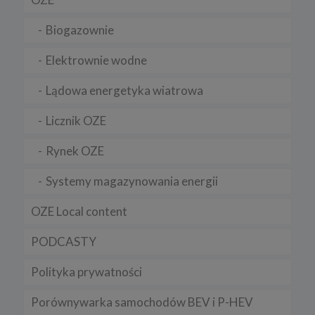
Chrome, Firefox, Safari
.
Biogazownie
Pamiętaj, że zmiana ustawienia plików cookies i podobnych
technologii może wpłynąć na sposób funkcjonowania naszego
serwisu.
Elektrownie wodne
Niniejsza Polityka może być co pewien czas aktualizowana poprzez
Lądowa energetyka wiatrowa
zamieszczenie w serwisie jej nowej wersji.
Regulamin serwisu
Licznik OZE
Rynek OZE
Systemy magazynowania energii
OZE Local content
PODCASTY
Polityka prywatności
Porównywarka samochodów BEV i P-HEV