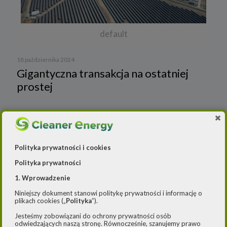
default
18 października 2024
Gigantyczna transakcja na ostatniej
prostej
Elektrociepłownia PGE Energia Ciepła i
Polityka prywatności i cookies
krakowski MPEC zakładają spółkę – Cleaner
Polityka prywatności
Energy
1. Wprowadzenie
Wiadomości
Niniejszy dokument stanowi politykę prywatności i informację o
plikach cookies („
Polityka
”).
Cleaner Energy
Firmy
Jesteśmy zobowiązani do ochrony prywatności osób
odwiedzających naszą stronę. Równocześnie, szanujemy prawo