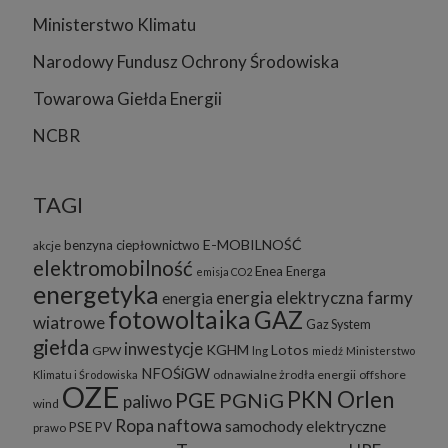
Ministerstwo Klimatu
Narodowy Fundusz Ochrony Środowiska
Towarowa Giełda Energii
NCBR
TAGI
E-MOBILNOŚĆ
benzyna
ciepłownictwo
akcje
elektromobilność
Enea
Energa
emisja CO2
energetyka
energia elektryczna
farmy
energia
fotowoltaika
GAZ
wiatrowe
Gaz System
giełda
inwestycje
KGHM
Lotos
GPW
lng
miedź
Ministerstwo
NFOŚiGW
odnawialne żrodła energii
offshore
Klimatu i Środowiska
OZE
PKN Orlen
PGE
PGNiG
paliwo
wind
Ropa naftowa
samochody elektryczne
PSE
PV
prawo