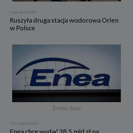
24 grudnia 2024
Ruszyła druga stacja wodorowa Orlen
w Polsce
Źródło: Enea
29 listopada 2024
Enea chce wydać 38,5 mld zł na