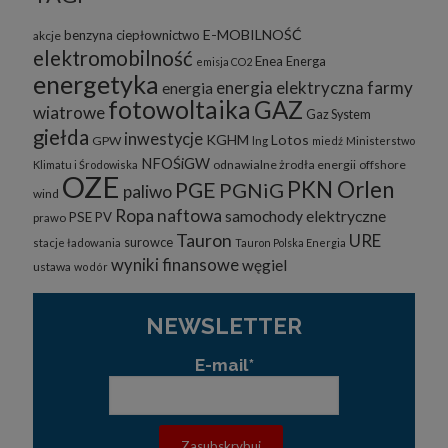
E-MOBILNOŚĆ
benzyna
ciepłownictwo
akcje
elektromobilność
Enea
Energa
emisja CO2
energetyka
energia elektryczna
farmy
energia
fotowoltaika
GAZ
wiatrowe
Gaz System
giełda
inwestycje
KGHM
Lotos
GPW
lng
miedź
Ministerstwo
NFOŚiGW
odnawialne żrodła energii
offshore
Klimatu i Środowiska
OZE
PKN Orlen
PGE
PGNiG
paliwo
wind
Ropa naftowa
samochody elektryczne
PSE
PV
prawo
Tauron
URE
surowce
stacje ładowania
Tauron Polska Energia
wyniki finansowe
węgiel
ustawa
wodór
NEWSLETTER
E-mail*