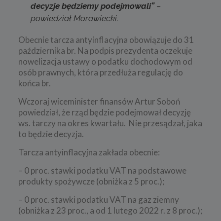
decyzje będziemy podejmowali”
–
powiedział Morawiecki.
Obecnie tarcza antyinflacyjna obowiązuje do 31
października br. Na podpis prezydenta oczekuje
nowelizacja ustawy o podatku dochodowym od
osób prawnych, która przedłuża regulację do
końca br.
Wczoraj wiceminister finansów Artur Soboń
powiedział, że rząd będzie podejmował decyzję
ws. tarczy na okres kwartału. Nie przesądzał, jaka
to będzie decyzja.
Tarcza antyinflacyjna zakłada obecnie:
– 0 proc. stawki podatku VAT na podstawowe
produkty spożywcze (obniżka z 5 proc.);
– 0 proc. stawki podatku VAT na gaz ziemny
(obniżka z 23 proc., a od 1 lutego 2022 r. z 8 proc.);