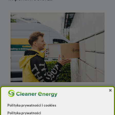
5 listopada 2024
Energia z wiatru zasili flotę
paczkomatów
Polityka prywatności i cookies
Polityka prywatności