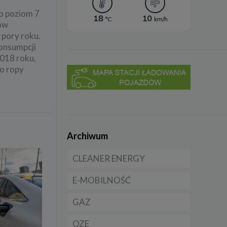
to poziom 7
jów
j pory roku.
konsumpcji
2018 roku,
to ropy
Archiwum
CLEANER ENERGY
E-MOBILNOŚĆ
Dla domu
GAZ
Dla firmy
Samochody elektryczne
EV
OZE
Dla samorządu
CNG