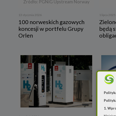
Źródło: PGNiG Upstream Norway
13 stycznia 2026
1 lipca 2025
100 norweskich gazowych
Zielon
koncesji w portfelu Grupy
będą 
Orlen
obliga
Polityk
Polityk
1. Wpr
29 listopad