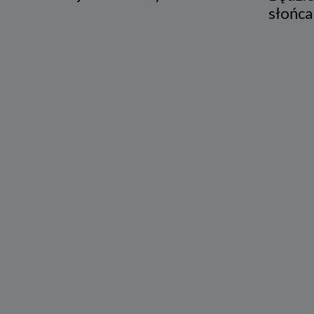
słońca
3. Zak
Spółka 
stron i
aktywno
Spółka 
korzysta
4. Cel 
Twoje d
a) reali
swoje ko
b) dopa
oraz po
uzasadni
c) ewen
naszego
5. Wym
Podanie 
niepoda