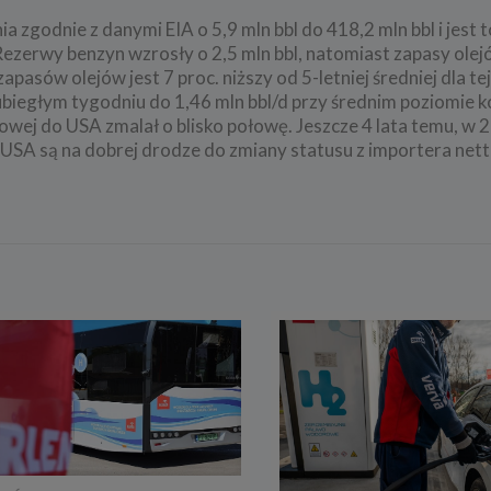
 zgodnie z danymi EIA o 5,9 mln bbl do 418,2 mln bbl i jest 
u. Rezerwy benzyn wzrosły o 2,5 mln bbl, natomiast zapasy ole
pasów olejów jest 7 proc. niższy od 5-letniej średniej dla te
biegłym tygodniu do 1,46 mln bbl/d przy średnim poziomie 
towej do USA zmalał o blisko połowę. Jeszcze 4 lata temu, w 
. USA są na dobrej drodze do zmiany statusu z importera net