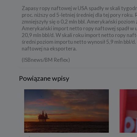
Zapasy ropy naftowej w USA spadły w skali tygodnia
proc. niższy od 5-letniej średniej dla tej pory rok
zmniejszyły się o 0,2 mln bbl. Amerykański poziom za
Amerykański import netto ropy naftowej spadł w u
20,9 mln bbl/d. W skali roku import netto ropy naf
średni poziom importu netto wynosił 5,9 mln bbl/d
naftowej na eksportera.
(ISBnews/BM Reflex)
Powiązane wpisy