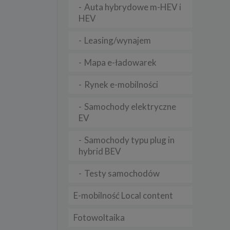
Auta hybrydowe m-HEV i
HEV
lądania
Leasing/wynajem
lizą
Mapa e-ładowarek
b
Rynek e-mobilności
Samochody elektryczne
EV
struje
Samochody typu plug in
adużyć
rawnie
hybrid BEV
izacją
Testy samochodów
.
E-mobilność Local content
zie
Fotowoltaika