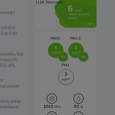
Systemy magazynowania
ynkowego
energii
 cen jest
 1 gr/l do
 podatku Vat
ierwszych
552 zł/t,
nt
 natomiast
górny pułap
sprzedawać