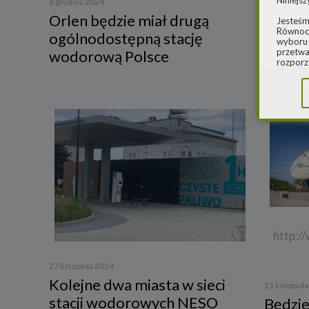
Niniejsz
Enea c
6 grudnia 2024
Orlen będzie miał drugą
na bud
Jesteśm
Równocz
ogólnodostępną stację
wyboru 
przetwa
wodorową Polsce
rozporz
w spraw
sprawie
rozporz
ochroni
2.
Admi
Niniejs
Cleaner
ul. Dąb
Krajowe
Warszaw
000077
Spółka,
danych
http:/
W spraw
27 listopada 2024
a) pod 
Kolejne dwa miasta w sieci
21 listopad
b) pisem
stacji wodorowych NESO
Będzie