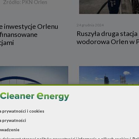
Źródło: PKN Orlen
e inwestycje Orlenu
24 grudnia 2024
Ruszyła druga stacja
sfinansowane
wodorowa Orlen w P
cjami
a prywatności i cookies
28 listopada 2024
Źródło: Enea
W Warszawie powsta
a prywatności
magazynów energii z
owadzenie
a 2024
zł