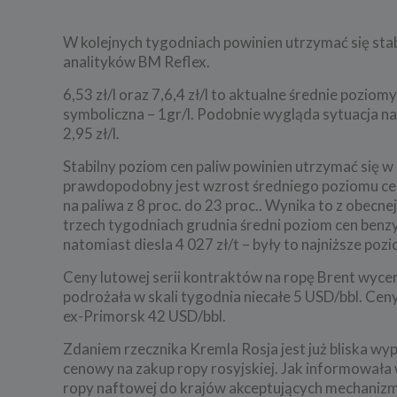
W kolejnych tygodniach powinien utrzymać się sta
analityków BM Reflex.
6,53 zł/l oraz 7,6,4 zł/l to aktualne średnie pozio
symboliczna – 1gr/l. Podobnie wygląda sytuacja na 
2,95 zł/l.
Stabilny poziom cen paliw powinien utrzymać się 
prawdopodobny jest wzrost średniego poziomu cen
na paliwa z 8 proc. do 23 proc.. Wynika to z obec
trzech tygodniach grudnia średni poziom cen benzy
natomiast diesla 4 027 zł/t – były to najniższe po
Ceny lutowej serii kontraktów na ropę Brent wyce
podrożała w skali tygodnia niecałe 5 USD/bbl. Cen
ex-Primorsk 42 USD/bbl.
Zdaniem rzecznika Kremla Rosja jest już bliska 
cenowy na zakup ropy rosyjskiej. Jak informowała 
ropy naftowej do krajów akceptujących mechaniz