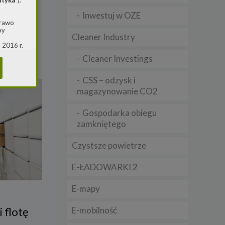
ityka
”).
Inwestuj w OZE
prawo
by
Cleaner Industry
 2016 r.
i w
Cleaner Investings
(ogólne
 o
CSS – odzysk i
magazynowanie CO2
m jest
Gospodarka obiegu
ie, przy
zamkniętego
awy w
RS
Czystsze powietrze
warzania
E-ŁADOWARKI 2
E-mapy
E-mobilność
i flotę