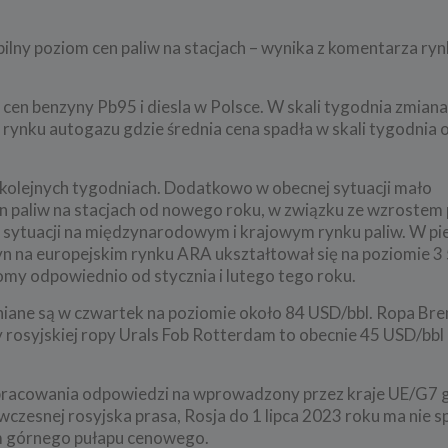
bilny poziom cen paliw na stacjach – wynika z komentarza r
my cen benzyny Pb95 i diesla w Polsce. W skali tygodnia zmiana
rynku autogazu gdzie średnia cena spadła w skali tygodnia o
w kolejnych tygodniach. Dodatkowo w obecnej sytuacji mało
 paliw na stacjach od nowego roku, w związku ze wzrostem
nej sytuacji na międzynarodowym i krajowym rynku paliw. W p
n na europejskim rynku ARA ukształtował się na poziomie 3 
ziomy odpowiednio od stycznia i lutego tego roku.
niane są w czwartek na poziomie około 84 USD/bbl. Ropa Bre
y rosyjskiej ropy Urals Fob Rotterdam to obecnie 45 USD/bbl
wypracowania odpowiedzi na wprowadzony przez kraje UE/G7 
wczesnej rosyjska prasa, Rosja do 1 lipca 2023 roku ma nie 
m górnego pułapu cenowego.