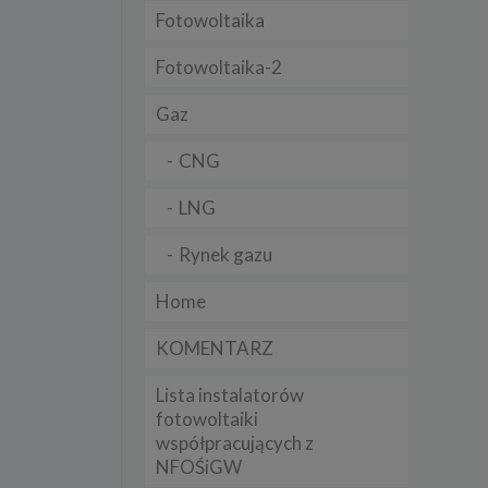
Fotowoltaika
t
sobowych
Fotowoltaika-2
Gaz
Twoich
ba że
prawnie
CNG
 lub
y
LNG
Twoich
rawa –
Rynek gazu
Home
KOMENTARZ
i te
Lista instalatorów
ch
fotowoltaiki
współpracujących z
tingu
ne do
NFOŚiGW
sług