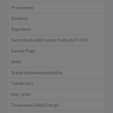
Chrome, Firefox, Safari
.
Prosumenci
Pamiętaj, że zmiana ustawienia plików cookies i podobnych
technologii może wpłynąć na sposób funkcjonowania naszego
Redakcja
serwisu.
Regulamin
Niniejsza Polityka może być co pewien czas aktualizowana poprzez
zamieszczenie w serwisie jej nowej wersji.
Samochody elektryczne i hybrydy P-HEV
Regulamin serwisu
Sample Page
slider
Stacje ładowania pojazdów
Tabelki test
test_orlen
Towarowa Giełda Energii