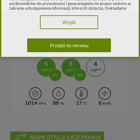
użytkowników do prywatności i gwarantujemy im prawo wyboru w
Systemy magazynowania energii
zakresie udostępniania informacji, które ich dotyczą. Dokładamy
starań, aby przetwarzanie odbywało się zgodnie z obowiązującymi
przepisami, w szczególności rozporządzeniem Parlamentu
Wyjdź
Europejskiego i Rady (UE) 2016/979 z dnia 27 kwietnia 2016 r. w
sprawie ochrony osób fizycznych w związku z przetwarzaniem
danych osobowych i w sprawie swobodnego przepływu takich
danych oraz uchylenia dyrektywy 95/46/WE (ogólne
rozporządzenie o ochronie danych) („
RODO
”) oraz ustawą z dnia
Przejdź do serwisu
10 maja 2018 roku o ochronie danych osobowych („
UODO
”).
2.
Administrator danych osobowych
Niniejsza Polityka dotyczy przetwarzania danych osobowych,
których administratorem jest Cleaner Energy spółka z ograniczoną
odpowiedzialnością sp. k. z siedzibą w Warszawie, przy ul.
Dąbrowieckiej 6A lok. 6, 03-932 Warszawa, wpisana do rejestru
przedsiębiorców Krajowego Rejestru Sądowego, prowadzonego
przez Sąd Rejonowy dla m. st. Warszawy w Warszawie, XIII
Wydział Gospodarczy Krajowego Rejestru Sądowego za numerem
KRS 0000770248, REGON 382497533, NIP 1132992861
(„
Spółka
”).
Spółka, jako administrator danych osobowych, decyduje o celach i
sposobach przetwarzania danych osobowych użytkowników.
W sprawach ochrony swoich danych osobowych możesz
skontaktować się z nami:
a) pod adresem e-mail:
rodo@cleanerenergy.pl