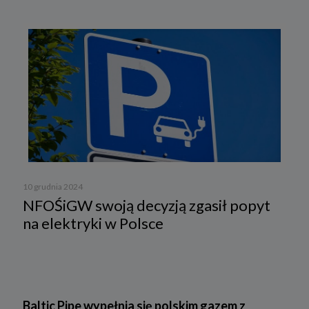
10 grudnia 2024
NFOŚiGW swoją decyzją zgasił popyt
na elektryki w Polsce
Baltic Pipe wypełnia się polskim gazem z