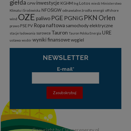
giełda
inwestycje
KGHM
Lotos
GPW
lng
miedź
Ministerstwo
NFOŚiGW
odnawialne żrodła energii
offshore
Klimatu i Środowiska
OZE
PKN Orlen
PGE
PGNiG
paliwo
wind
Ropa naftowa
samochody elektryczne
PSE
PV
prawo
Tauron
URE
surowce
stacje ładowania
Tauron Polska Energia
wyniki finansowe
węgiel
ustawa
wodór
NEWSLETTER
E-mail*
Copyright by Cleanerenergy.pl