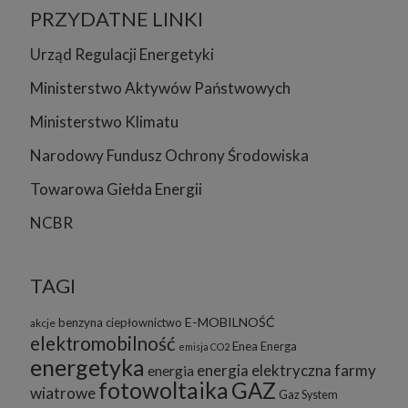
PRZYDATNE LINKI
Urząd Regulacji Energetyki
Ministerstwo Aktywów Państwowych
Ministerstwo Klimatu
Narodowy Fundusz Ochrony Środowiska
Towarowa Giełda Energii
NCBR
TAGI
E-MOBILNOŚĆ
benzyna
ciepłownictwo
akcje
elektromobilność
Enea
Energa
emisja CO2
energetyka
energia elektryczna
farmy
energia
fotowoltaika
GAZ
wiatrowe
Gaz System