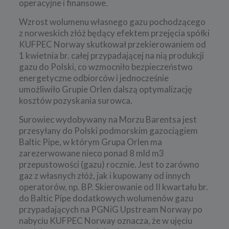
operacyjne i finansowe.
Wzrost wolumenu własnego gazu pochodzącego
z norweskich złóż będący efektem przejęcia spółki
KUFPEC Norway skutkował przekierowaniem od
1 kwietnia br. całej przypadającej na nią produkcji
gazu do Polski, co wzmocniło bezpieczeństwo
energetyczne odbiorców i jednocześnie
umożliwiło Grupie Orlen dalszą optymalizację
kosztów pozyskania surowca.
Surowiec wydobywany na Morzu Barentsa jest
przesyłany do Polski podmorskim gazociągiem
Baltic Pipe, w którym Grupa Orlen ma
zarezerwowane nieco ponad 8 mld m3
przepustowości (gazu) rocznie. Jest to zarówno
gaz z własnych złóż, jak i kupowany od innych
operatorów, np. BP. Skierowanie od II kwartału br.
do Baltic Pipe dodatkowych wolumenów gazu
przypadających na PGNiG Upstream Norway po
nabyciu KUFPEC Norway oznacza, że w ujęciu