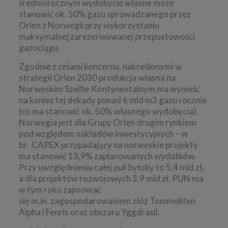
średniorocznym wydobycie własne może
stanowić ok. 50% gazu sprowadzanego przez
Orlen z Norwegii przy wykorzystaniu
maksymalnej zarezerwowanej przepustowości
gazociągu.
Zgodnie z celami koncernu, nakreślonymi w
strategii Orlen 2030 produkcja własna na
Norweskim Szelfie Kontynentalnym ma wynieść
na koniec tej dekady ponad 6 mld m3 gazu rocznie
(co ma stanowić ok. 50% własnego wydobycia).
Norwegia jest dla Grupy Orlen drugim rynkiem
pod względem nakładów inwestycyjnych – w
br. CAPEX przypadający na norweskie projekty
ma stanowić 13,9% zaplanowanych wydatków.
Przy uwzględnieniu całej puli byłoby to 5,4 mld zł,
a dla projektów rozwojowych 3,9 mld zł. PUN ma
w tym roku zajmować
się m.in. zagospodarowaniem złóż Tommeliten
Alpha i Fenris oraz obszaru Yggdrasil.