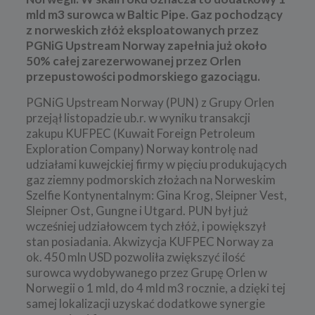
mld m3 surowca w Baltic Pipe. Gaz pochodzący
z norweskich złóż eksploatowanych przez
PGNiG Upstream Norway zapełnia już około
50% całej zarezerwowanej przez Orlen
przepustowości podmorskiego gazociągu.
PGNiG Upstream Norway (PUN) z Grupy Orlen
przejął listopadzie ub.r. w wyniku transakcji
zakupu KUFPEC (Kuwait Foreign Petroleum
Exploration Company) Norway kontrolę nad
udziałami kuwejckiej firmy w pięciu produkujących
gaz ziemny podmorskich złożach na Norweskim
Szelfie Kontynentalnym: Gina Krog, Sleipner Vest,
Sleipner Ost, Gungne i Utgard. PUN był już
wcześniej udziałowcem tych złóż, i powiększył
stan posiadania. Akwizycja KUFPEC Norway za
ok. 450 mln USD pozwoliła zwiększyć ilość
surowca wydobywanego przez Grupę Orlen w
Norwegii o 1 mld, do 4 mld m3 rocznie, a dzięki tej
samej lokalizacji uzyskać dodatkowe synergie