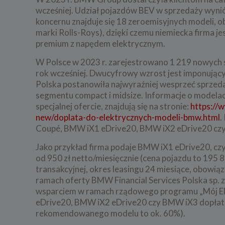
wcześniej. Udział pojazdów BEV w sprzedaży wyniós
koncernu znajduje się 18 zeroemisyjnych modeli,
marki Rolls-Roys), dzięki czemu niemiecka firma
premium z napędem elektrycznym.
W Polsce w 2023 r. zarejestrowano 1 219 nowych
rok wcześniej. Dwucyfrowy wzrost jest imponujący,
Polska postanowiła najwyraźniej wesprzeć sprzed
segmentu compact i midsize. Informacje o modela
specjalnej ofercie, znajdują się na stronie:
https://
new/doplata-do-elektrycznych-modeli-bmw.html
.
Coupé, BMW iX1 eDrive20, BMW iX2 eDrive20 cz
Jako przykład firma podaje BMW iX1 eDrive20, czy
od 950 zł netto/miesięcznie (cena pojazdu to 195 8
transakcyjnej, okres leasingu 24 miesiące, obowi
ramach oferty BMW Financial Services Polska sp. 
wsparciem w ramach rządowego programu „Mój El
eDrive20, BMW iX2 eDrive20 czy BMW iX3 dopłata wy
rekomendowanego modelu to ok. 60%).