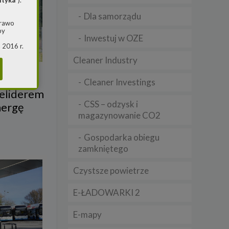
ityka
”).
Dla samorządu
prawo
by
Inwestuj w OZE
 2016 r.
i w
Cleaner Industry
(ogólne
 o
Cleaner Investings
celiderem
CSS – odzysk i
nergę
m jest
magazynowanie CO2
ie, przy
awy w
Gospodarka obiegu
RS
zamkniętego
warzania
Czystsze powietrze
E-ŁADOWARKI 2
E-mapy