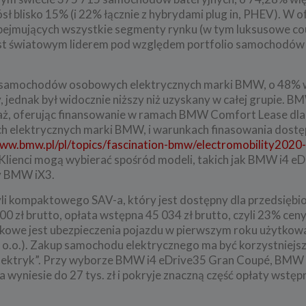
ł blisko 15% (i 22% łącznie z hybrydami plug in, PHEV). W o
 obejmujących wszystkie segmenty rynku (w tym luksusowe co
 jest światowym liderem pod względem portfolio samochodów
 samochodów osobowych elektrycznych marki BMW, o 48% w
 jednak był widocznie niższy niż uzyskany w całej grupie. 
aż, oferując finansowanie w ramach BMW Comfort Lease dla 
ch elektrycznych marki BMW, i warunkach finasowania dostę
www.bmw.pl/pl/topics/fascination-bmw/electromobility2020
 Klienci mogą wybierać spośród modeli, takich jak BMW i4 e
y BMW iX3.
li kompaktowego SAV-a, który jest dostępny dla przedsiębi
00 zł brutto, opłata wstępna 45 034 zł brutto, czyli 23% cen
ązkowe jest ubezpieczenia pojazdu w pierwszym roku użytkow
z o.o.). Zakup samochodu elektrycznego ma być korzystniejsz
ektryk”. Przy wyborze BMW i4 eDrive35 Gran Coupé, BMW
niesie do 27 tys. zł i pokryje znaczną część opłaty wstępn