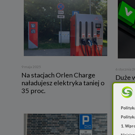
9 maja 2025
6 stycznia 
Na stacjach Orlen Charge
Duże 
naładujesz elektryka taniej o
VeloLe
35 proc.
Polityk
Polityk
1. Wpr