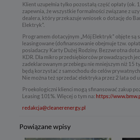
Klient uzupełnia tylko pozostałą część opłaty (ok. 
zapewnia, że wszystkie formalności związane z uz
dealera, który przekazuje wniosek o dotację do
Elektryk”.
Programem dotacyjnym „Mój Elektryk” objęte są s
leasingowane (dofinansowanie obejmuje tzw. opłat
posiadaczy Karty Dużej Rodziny. Bezzwrotna dotacja
KDR. Dla mikro przedsiębiorców prowadzących je
zadeklarowanym przebiegu nie mniejszym niż 15 ty
będą korzystać z samochodu do celów prywatnych l
Nie można też sprzedać elektryka przez 2 lata od
Proekologiczni klienci mogą sfinansować zakup p
Leasing 101%. Więcej o tym na:
https://www.bmw.p
redakcja@cleanerenergy.pl
Powiązane wpisy