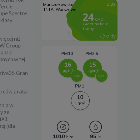
wiatrowa
fercie
upe Spectre
Systemy magazynowania
 klasy
energii
ięcej niż
BMW Group
aut z
pnych w tej
-
Drive35 Gran
orców z ratą
y
ania w
y ze
 iX1
ej (dla