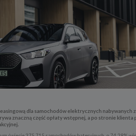
easingową dla samochodów elektrycznych nabywanych z
ywa znaczną część opłaty wstępnej, a po stronie klienta
kcyjnej.
ym świecie 375 715 samochodów bateryjnych, o 74,28% więc