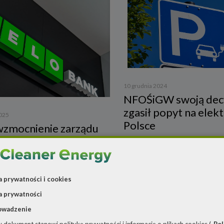
10 grudnia 2024
NFOŚiGW swoją dec
zgasił popyt na elekt
2025
Polsce
wzmocnienie zarządu
asing
a prywatności i cookies
a prywatności
owadzenie