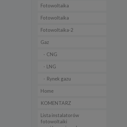
Fotowoltaika
t
sobowych
Fotowoltaika
Fotowoltaika-2
Twoich
ba że
prawnie
Gaz
 lub
y
CNG
Twoich
rawa –
LNG
Rynek gazu
Home
i te
KOMENTARZ
ch
Lista instalatorów
tingu
ne do
fotowoltaiki
sług