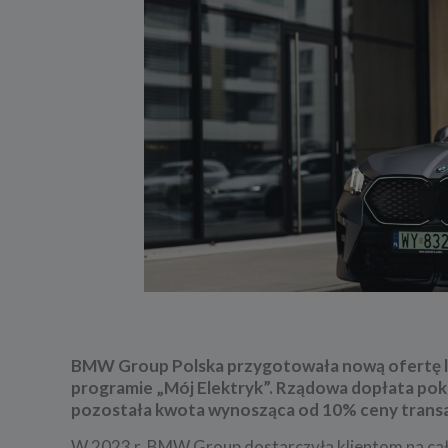
BMW Group Polska przygotowała nową ofertę l
programie „Mój Elektryk”. Rządowa dopłata pokr
pozostała kwota wynosząca od 10% ceny transa
W 2023 r. BMW Group dostarczyła klientom na cał