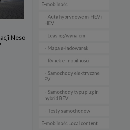
E-mobilność
Auta hybrydowe m-HEV i
lądania
HEV
lizą
Leasing/wynajem
b
tacji Neso
?
Mapa e-ładowarek
Rynek e-mobilności
struje
Samochody elektryczne
EV
adużyć
rawnie
Samochody typu plug in
izacją
hybrid BEV
.
Testy samochodów
zie
E-mobilność Local content