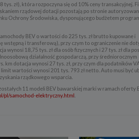
18 tys. zł), która rozpoczyna się od 10% ceny transakcyjnej. 
yskaniem rządowej dotacji pozostają po stronie autoryzowa
 Banku Ochrony Środowiska, dysponującego budżetem progra
amochody BEV o wartości do 225 tys. zł brutto kupowane i
ę wstępną i transferową), przy czym to ograniczenie nie dot
 wynosi 18,75 tys. zł dla osób fizycznych i 27 tys. zł dla po
dnoosobową działalność gospodarczą, przy średniorocznym
s. km dotacja wynosi 27 tys. zł, przy czym dla podatników V
imit wartości wynosi 201 tys. 793 zł netto. Auto musi być u
 uzyskania rządkowego wsparcia.
ozostałych 11 modeli BEV bawarskiej marki w ramach ofert
l/pl/samochod-elektryczny.html
.