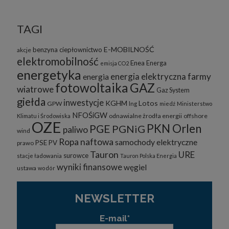
Trwałe pliki cookies są przechowywane na twardym dysku do
czasu ich usunięcia lub wygaśnięcia. Służą one m.in. do
TAGI
zapamiętywania preferencji użytkownika podczas korzystania ze
strony.
E-MOBILNOŚĆ
4. Wykaz wykorzystywanych plików cookies
benzyna
ciepłownictwo
akcje
elektromobilność
Enea
Energa
emisja CO2
W ramach naszego serwisu korzystany z następujących plików
energetyka
cookies:
energia elektryczna
farmy
energia
fotowoltaika
GAZ
a) niezbędne
wiatrowe
Gaz System
giełda
inwestycje
KGHM
Lotos
b) analityczne” /„wydajnościowe
GPW
lng
miedź
Ministerstwo
NFOŚiGW
odnawialne żrodła energii
offshore
Klimatu i Środowiska
c) funkcjonalne
OZE
PKN Orlen
PGE
PGNiG
paliwo
wind
5. Wyłączenie plików cookies
Ropa naftowa
samochody elektryczne
PSE
PV
prawo
Większość przeglądarek internetowych jest ustawiona na
Tauron
URE
surowce
stacje ładowania
Tauron Polska Energia
automatyczne przyjmowanie plików cookies. Powyższe ustawienia
można zmienić i zablokować cookies w całości lub w części.
wyniki finansowe
węgiel
ustawa
wodór
Sposób wyłączenia plików cookies w poszczególnych
przeglądarkach znajdziesz na poniższych stronach:
NEWSLETTER
Chrome, Firefox, Safari
.
E-mail*
Pamiętaj, że zmiana ustawienia plików cookies i podobnych
technologii może wpłynąć na sposób funkcjonowania naszego