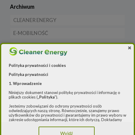
Archiwum
CLEANER ENERGY
E-MOBILNOŚĆ
Dla domu
GAZ
Dla firmy
Samochody elektryczne EV
OZE
Dla samorządu
Samochody hybrydowe
CNG
Polityka prywatności i cookies
WIADOMOŚCI (Archiwum)
Samochody typu plug in hybrid BEV
LNG
Licznik OZE
Polityka prywatności
1. Wprowadzenie
Rynek gazu
Lądowa energetyka wiatrowa
Firmy
Niniejszy dokument stanowi politykę prywatności i informację o
FOTOWOLTAIKA
Prawo
plikach cookies („
Polityka
”).
Jesteśmy zobowiązani do ochrony prywatności osób
Rynek OZE
Rynek i Gospodarka
odwiedzających naszą stronę. Równocześnie, szanujemy prawo
użytkowników do prywatności i gwarantujemy im prawo wyboru w
zakresie udostępniania informacji, które ich dotyczą. Dokładamy
Wiadomości
SYSTEMY MAGAZYNOWANIA ENERGII
starań, aby przetwarzanie odbywało się zgodnie z obowiązującymi
przepisami, w szczególności rozporządzeniem Parlamentu
Wyjdź
Europejskiego i Rady (UE) 2016/979 z dnia 27 kwietnia 2016 r. w