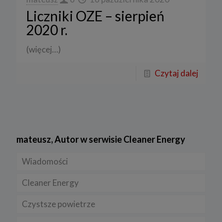
Liczniki OZE – sierpień
2020 r.
(więcej…)
Czytaj dalej
mateusz, Autor w serwisie Cleaner Energy
Wiadomości
Cleaner Energy
Firmy
Czystsze powietrze
Prawo
Dla domu