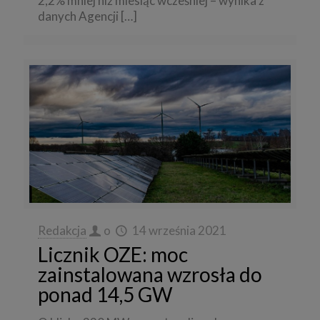
2,2% mniej niż miesiąc wcześniej – wynika z
danych Agencji
[…]
Redakcja
o
14 września 2021
Licznik OZE: moc
zainstalowana wzrosła do
ponad 14,5 GW