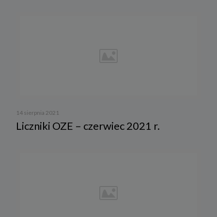
Sposób wyłączenia plików cookies w poszczególnych
przeglądarkach znajdziesz na poniższych stronach:
Chrome, Firefox, Safari
.
Pamiętaj, że zmiana ustawienia plików cookies i podobnych
technologii może wpłynąć na sposób funkcjonowania naszego
serwisu.
Niniejsza Polityka może być co pewien czas aktualizowana poprzez
zamieszczenie w serwisie jej nowej wersji.
Regulamin serwisu
14 sierpnia 2021
Liczniki OZE – czerwiec 2021 r.