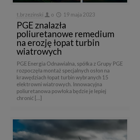
t.brzezinski
o
19 maja 2023
PGE znalazła
poliuretanowe remedium
na erozję łopat turbin
wiatrowych
PGE Energia Odnawialna, spółka z Grupy PGE
rozpoczęła montaż specjalnych osłon na
krawędziach łopat turbin wybranych 15
elektrowni wiatrowych. Innowacyjna
poliuretanowa powłoka będzie je lepiej
chronić
[…]