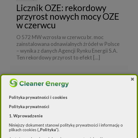
Licznik OZE: rekordowy
przyrost nowych mocy OZE
w czerwcu
O 572 MW wzrosła w czerwcu br. moc
zainstalowana odnawialnych źródeł w Polsce
– wynika z danych Agencji Rynku Energii S.A.
Ten rekordowy przyrost to efekt
[…]
Polityka prywatności i cookies
Polityka prywatności
1. Wprowadzenie
Niniejszy dokument stanowi politykę prywatności i informację o
plikach cookies („
Polityka
”).