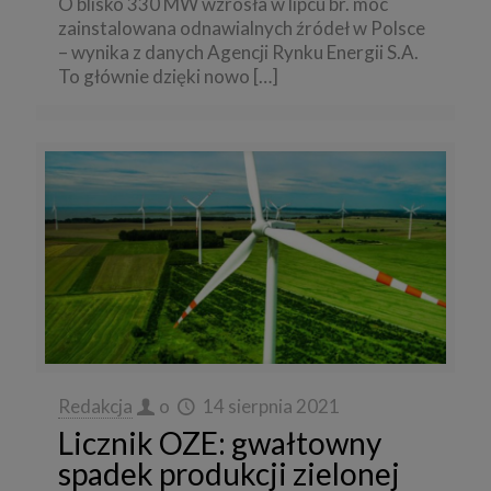
O blisko 330 MW wzrosła w lipcu br. moc
zainstalowana odnawialnych źródeł w Polsce
– wynika z danych Agencji Rynku Energii S.A.
To głównie dzięki nowo
[…]
Redakcja
o
14 sierpnia 2021
Licznik OZE: gwałtowny
spadek produkcji zielonej