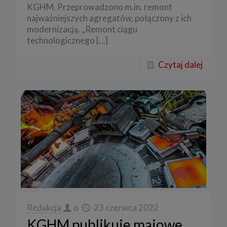
KGHM. Przeprowadzono m.in. remont
najważniejszych agregatów, połączony z ich
modernizacją. „Remont ciągu
technologicznego
[…]
Czytaj dalej
Redakcja
o
23 czerwca 2022
KGHM publikuje majowe