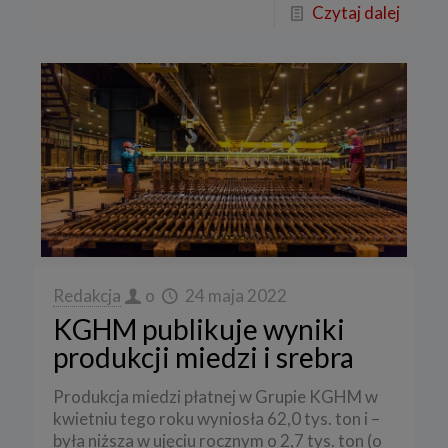
Czytaj dalej
Redakcja
o
24 maja 2022
KGHM publikuje wyniki
produkcji miedzi i srebra
Produkcja miedzi płatnej w Grupie KGHM w
kwietniu tego roku wyniosła 62,0 tys. ton i –
była niższa w ujęciu rocznym o 2,7 tys. ton (o