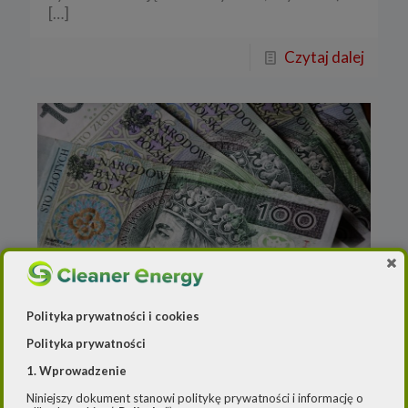
[…]
Czytaj dalej
Redakcja
o
23 maja 2022
Polityka prywatności i cookies
KGHM zarekomendował
Polityka prywatności
wypłatę dywidendy
1. Wprowadzenie
Niniejszy dokument stanowi politykę prywatności i informację o
Zarząd KGHM Polska Miedź