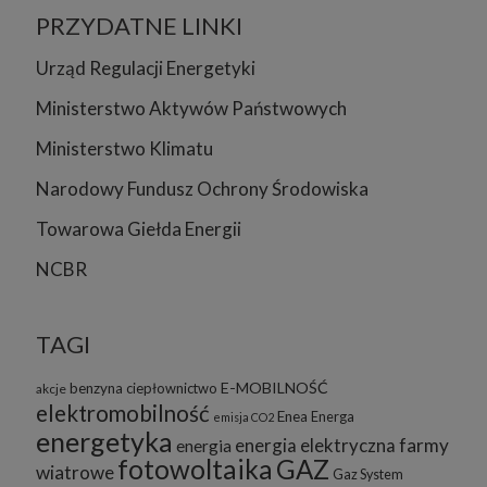
PRZYDATNE LINKI
Urząd Regulacji Energetyki
Ministerstwo Aktywów Państwowych
Ministerstwo Klimatu
Narodowy Fundusz Ochrony Środowiska
Towarowa Giełda Energii
NCBR
TAGI
E-MOBILNOŚĆ
benzyna
ciepłownictwo
akcje
elektromobilność
Enea
Energa
emisja CO2
energetyka
energia elektryczna
farmy
energia
fotowoltaika
GAZ
wiatrowe
Gaz System