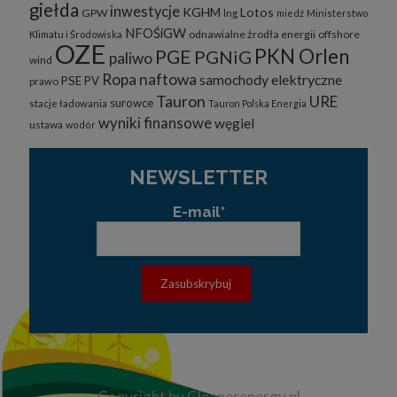
giełda
inwestycje
KGHM
Lotos
GPW
lng
miedź
Ministerstwo
NFOŚiGW
odnawialne żrodła energii
offshore
Klimatu i Środowiska
OZE
PKN Orlen
PGE
PGNiG
paliwo
wind
Ropa naftowa
samochody elektryczne
PSE
PV
prawo
Tauron
URE
surowce
stacje ładowania
Tauron Polska Energia
wyniki finansowe
węgiel
ustawa
wodór
NEWSLETTER
E-mail*
Copyright by Cleanerenergy.pl