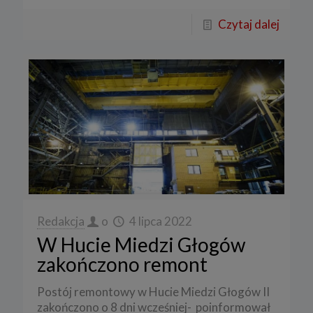
Czytaj dalej
Redakcja
o
4 lipca 2022
W Hucie Miedzi Głogów
zakończono remont
Postój remontowy w Hucie Miedzi Głogów II
zakończono o 8 dni wcześniej- poinformował